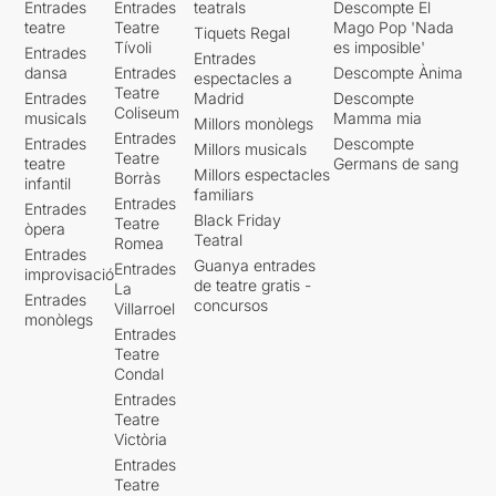
Entrades
Entrades
teatrals
Descompte El
teatre
Teatre
Mago Pop 'Nada
Tiquets Regal
Tívoli
es imposible'
Entrades
Entrades
dansa
Entrades
Descompte Ànima
espectacles a
Teatre
Entrades
Madrid
Descompte
Coliseum
musicals
Mamma mia
Millors monòlegs
Entrades
Entrades
Descompte
Millors musicals
Teatre
teatre
Germans de sang
Millors espectacles
Borràs
infantil
familiars
Entrades
Entrades
Black Friday
Teatre
òpera
Teatral
Romea
Entrades
Guanya entrades
Entrades
improvisació
de teatre gratis -
La
Entrades
concursos
Villarroel
monòlegs
Entrades
Teatre
Condal
Entrades
Teatre
Victòria
Entrades
Teatre