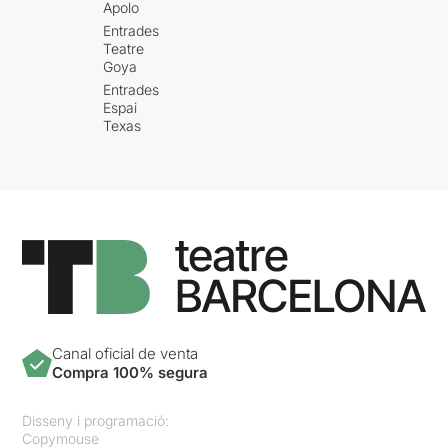
Apolo
Entrades
Teatre
Goya
Entrades
Espai
Texas
Canal oficial de venta
Compra 100% segura
Disseny i programació:
Copymouse