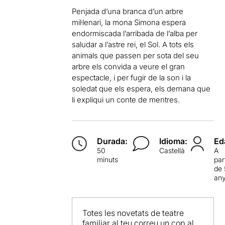
Penjada d’una branca d’un arbre
mil·lenari, la mona Simona espera
endormiscada l’arribada de l’alba per
saludar a l’astre rei, el Sol. A tots els
animals que passen per sota del seu
arbre els convida a veure el gran
espectacle, i per fugir de la son i la
soledat que els espera, els demana que
li expliqui un conte de mentres.
Durada:
Idioma:
Ed
50
Castellà
A
minuts
par
de 
an
Totes les novetats de teatre
familiar al teu correu un cop al