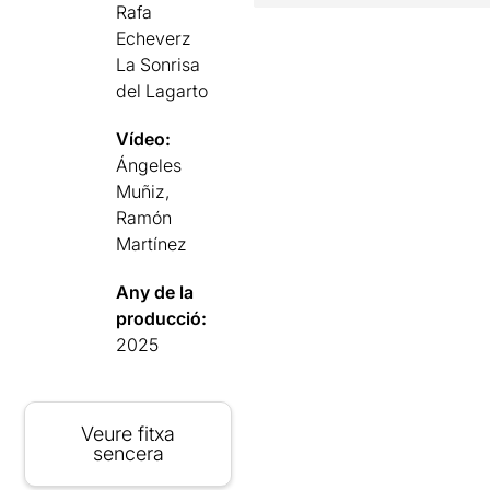
Rafa
Echeverz
La Sonrisa
del Lagarto
Vídeo:
Ángeles
Muñiz,
Ramón
Martínez
Any de la
producció:
2025
Veure fitxa
sencera