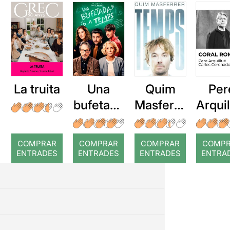
La truita
Una
Quim
Per
bufetada
Masferre
Arqui
a temps
r: Temps
: Cor
romp
COMPRAR
COMPRAR
COMPRAR
COMP
ENTRADES
ENTRADES
ENTRADES
ENTRA