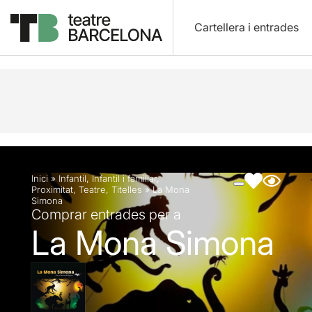
Cartellera i entrades
Descripció
Fitxa artística
Fotos i vídeos
Inici
»
Infantil
,
Infantil i familiar
,
Proximitat
,
Teatre
,
Titelles
»
La Mona
Simona
Comprar entrades per a
La Mona Simona