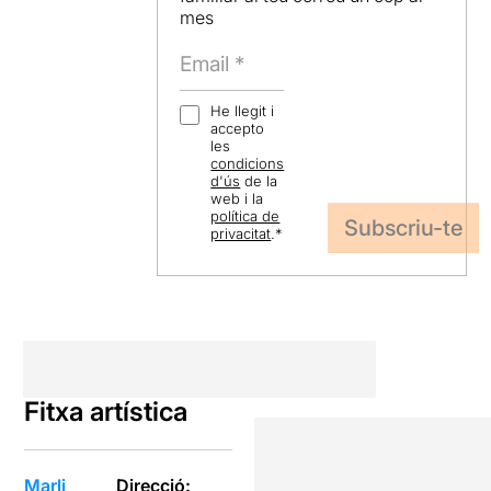
mes
He llegit i
accepto
les
condicions
d'ús
de la
web i la
política de
privacitat
.
*
Fitxa artística
Marli
Direcció: