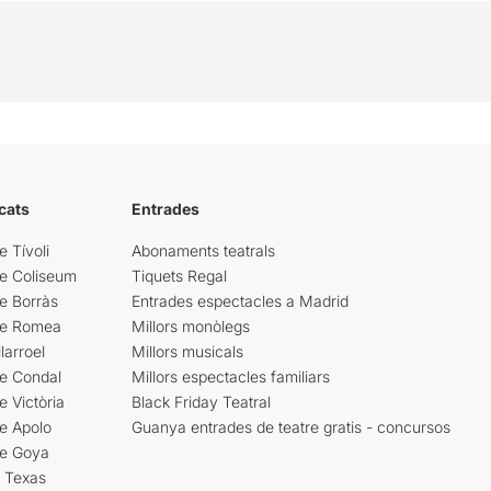
cats
Entrades
e Tívoli
Abonaments teatrals
re Coliseum
Tiquets Regal
e Borràs
Entrades espectacles a Madrid
re Romea
Millors monòlegs
larroel
Millors musicals
re Condal
Millors espectacles familiars
e Victòria
Black Friday Teatral
e Apolo
Guanya entrades de teatre gratis - concursos
re Goya
i Texas