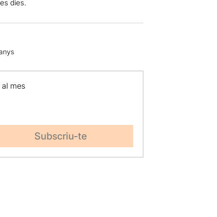
es dies.
 anys
p al mes