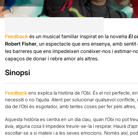
Feedback
és un musical familiar inspirat en la novel·la
El c
Robert Fisher
, un espectacle que ens ensenya, amb sentit 
les barreres que ens impedeixen conèixer-nos i estimar-no
capaços de donar i rebre amor als altres.
Sinopsi
Feedback
ens explica la història de l’Obi. És el noi perfecte, 
necessiti o no l’ajuda. Atent per solucionar qualsevol conflicte, e
dia de l’Obi és esgotador, amb tantes coses per fer pels altres
Aquesta història es centra en un dia clau, quan l’Obi no pot treu
àvia, alguna cosa li impedeix treure-se-la i respirar. Haurà d’ap
escoltar-se a si mateix i a les seves emocions. Només així, po