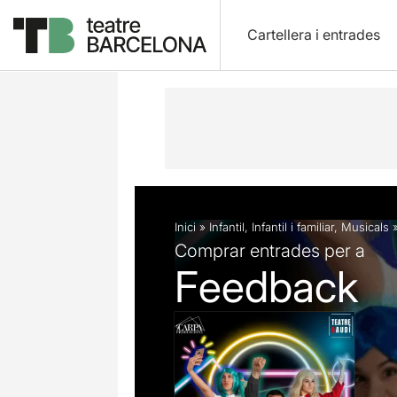
Cartellera i entrades
Descripció
Fitxa artística
Fotos i 
Inici
»
Infantil
,
Infantil i familiar
,
Musicals
Comprar entrades per a
Feedback