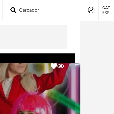
CAT
ESP