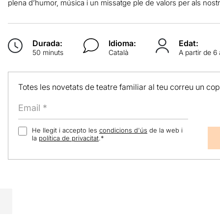
plena d’humor, música i un missatge ple de valors per als nostr
Durada:
Idioma:
Edat:
50 minuts
Català
A partir de 6
Totes les novetats de teatre familiar al teu correu un co
He llegit i accepto les
condicions d'ús
de la web i
la
política de privacitat
.
*