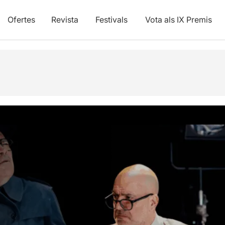
Ofertes
Revista
Festivals
Vota als IX Premis
Fotos i vídeos
Opinions
Info pràctica
Articles