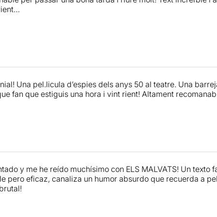
rient…
ial! Una pel.licula d’espies dels anys 50 al teatre. Una barr
e fan que estiguis una hora i vint rient! Altament recomanab
tado y me he reído muchísimo con ELS MALVATS! Un texto fa
e pero eficaz, canaliza un humor absurdo que recuerda a pe
brutal!