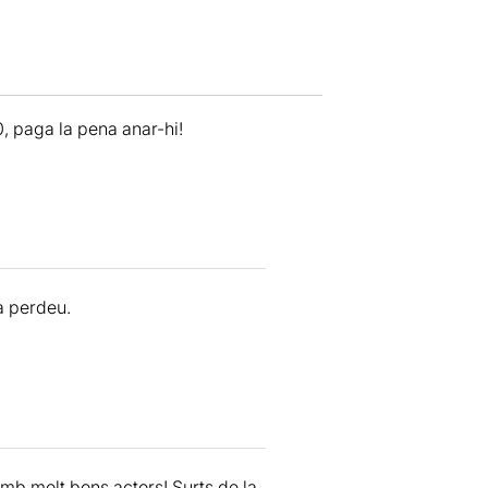
0, paga la pena anar-hi!
a perdeu.
amb molt bons actors! Surts de la