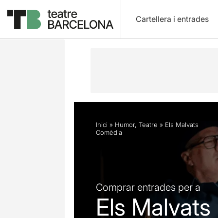
Cartellera i entrades
Descripció
Horaris
Fitxa artística
Inici
»
Humor
,
Teatre
»
Els Malvats
Comèdia
Comprar entrades per a
Els Malvats