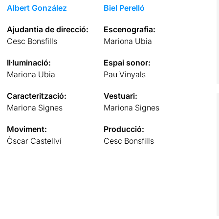
Albert González
Biel Perelló
Ajudantia de direcció:
Escenografia:
Cesc Bonsfills
Mariona Ubia
Il·luminació:
Espai sonor:
Mariona Ubia
Pau Vinyals
Caracterització:
Vestuari:
Mariona Signes
Mariona Signes
Moviment:
Producció:
Òscar Castellví
Cesc Bonsfills