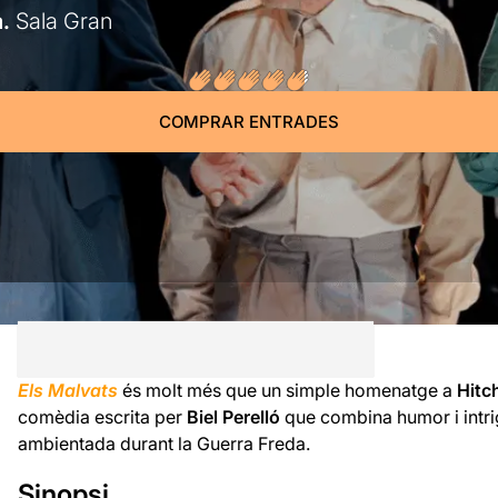
a.
Sala Gran
COMPRAR ENTRADES
Els Malvats
és molt més que un simple homenatge a
Hitc
comèdia escrita per
Biel Perelló
que combina humor i intri
ambientada durant la Guerra Freda.
Sinopsi