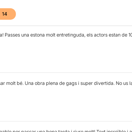
14
da! Passes una estona molt entretinguda, els actors estan de 1
ar molt bé. Una obra plena de gags i super divertida. No us l
able per passar una bona tarda i riure molt! Text increïble i 