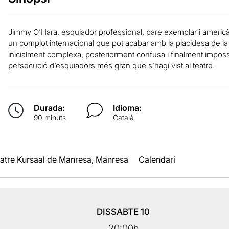
Jimmy O’Hara, esquiador professional, pare exemplar i americà
un complot internacional que pot acabar amb la placidesa de l
inicialment complexa, posteriorment confusa i finalment impossi
persecució d’esquiadors més gran que s’hagi vist al teatre.
Durada:
Idioma:
90 minuts
Català
atre Kursaal de Manresa, Manresa
Calendari
DISSABTE
10
20:00h