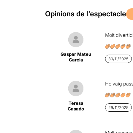
Opinions de l'espectacle
Molt diverti
Gaspar Mateu
30/11/2025
Garcia
Ho vaig pass
Teresa
29/11/2025
Casado
Molt recoman