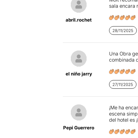
sala encara 
abril.rochet
28/11/2025
Una Obra gen
combinada qu
el niño jarry
27/11/2025
¡Me ha encan
escena simpl
del hotel es ¡
Pepi Guerrero