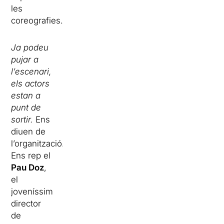
les
coreografies.
Ja podeu
pujar a
l’escenari,
els actors
estan a
punt de
sortir.
Ens
diuen de
l’organització.
Ens rep el
Pau Doz
,
el
joveníssim
director
de