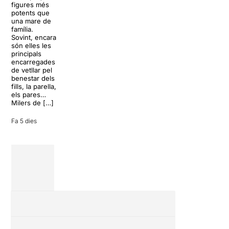
figures més
percussió
lágrimas, un
potents que
japonesa més
dels grans
una mare de
internacionals:
clàssics de la
família.
Yamato, el
història del
Sovint, encara
grup fundat
teatre musical,
són elles les
l’any 1993 per
arribarà al
principals
Masa Ogawa
Teatre Apolo
encarregades
a Asuka-mura,
del 17 al […]
de vetllar pel
a la […]
benestar dels
27 juliol 2026
fills, la parella,
24 juliol 2026
els pares…
Milers de […]
Fa 5 dies