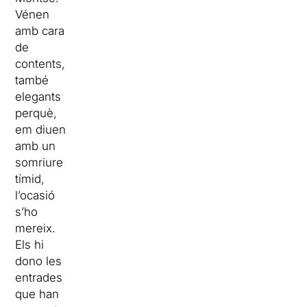
Vénen
amb cara
de
contents,
també
elegants
perquè,
em diuen
amb un
somriure
tímid,
l’ocasió
s’ho
mereix.
Els hi
dono les
entrades
que han