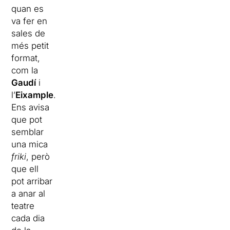
quan es
va fer en
sales de
més petit
format,
com la
Gaudí
i
l’
Eixample
.
Ens avisa
que pot
semblar
una mica
friki
, però
que ell
pot arribar
a anar al
teatre
cada dia