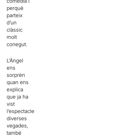
comèdia i
perquè
parteix
d’un
clàssic
molt
conegut.
L’Àngel
ens
sorprèn
quan ens
explica
que ja ha
vist
l’espectacle
diverses
vegades,
també