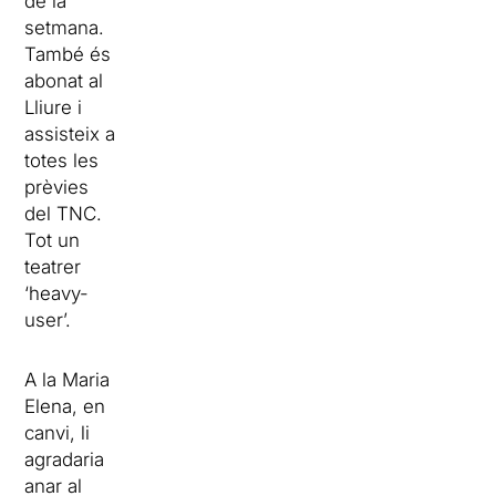
de la
setmana.
També és
abonat al
Lliure i
assisteix a
totes les
prèvies
del TNC.
Tot un
teatrer
‘heavy-
user’.
A la Maria
Elena, en
canvi, li
agradaria
anar al