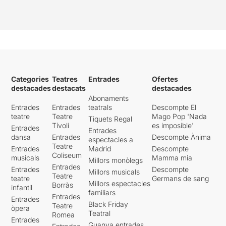
Categories
Teatres
Entrades
Ofertes
destacades
destacats
destacades
Abonaments
Entrades
Entrades
teatrals
Descompte El
teatre
Teatre
Mago Pop 'Nada
Tiquets Regal
Tívoli
es imposible'
Entrades
Entrades
dansa
Entrades
Descompte Ànima
espectacles a
Teatre
Entrades
Madrid
Descompte
Coliseum
musicals
Mamma mia
Millors monòlegs
Entrades
Entrades
Descompte
Millors musicals
Teatre
teatre
Germans de sang
Millors espectacles
Borràs
infantil
familiars
Entrades
Entrades
Black Friday
Teatre
òpera
Teatral
Romea
Entrades
Guanya entrades