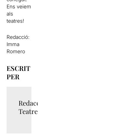
Ens veiem
als
teatres!
Redacció:
Imma
Romero
ESCRIT
PER
Redacció
TeatreBarcelona