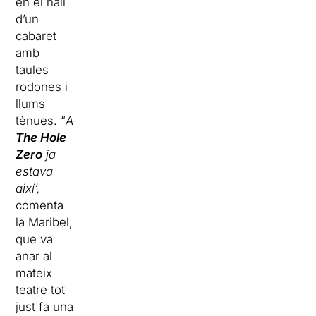
en el hall
d’un
cabaret
amb
taules
rodones i
llums
tènues. “
A
The Hole
Zero
ja
estava
així’,
comenta
la Maribel,
que va
anar al
mateix
teatre tot
just fa una