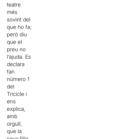
teatre
més
sovint del
que ho fa;
però diu
que el
preu no
l’ajuda. Es
declara
fan
número 1
del
Tricicle i
ens
explica,
amb
orgull,
que la
seva filla