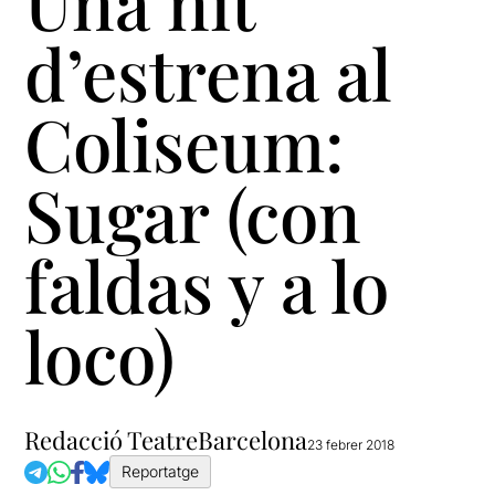
Una nit
d’estrena al
Coliseum:
Sugar (con
faldas y a lo
loco)
Redacció TeatreBarcelona
23 febrer 2018
Reportatge