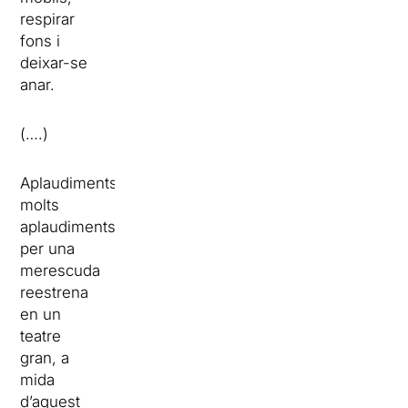
respirar
fons i
deixar-se
anar.
(….)
Aplaudiments,
molts
aplaudiments
per una
merescuda
reestrena
en un
teatre
gran, a
mida
d’aquest