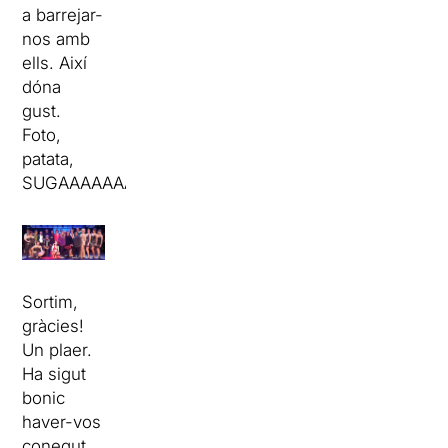
a barrejar-
nos amb
ells. Així
dóna
gust.
Foto,
patata,
SUGAAAAAAAAAAAAAAAAAAAAAAAR!
Sortim,
gràcies!
Un plaer.
Ha sigut
bonic
haver-vos
conegut.