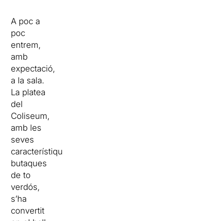
A poc a
poc
entrem,
amb
expectació,
a la sala.
La platea
del
Coliseum,
amb les
seves
característiques
butaques
de to
verdós,
s’ha
convertit