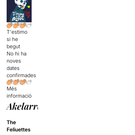
T'estimo
si he
begut
No hi ha
noves
dates
confirmades
Més
informació
Akelarre
The
Feliuettes