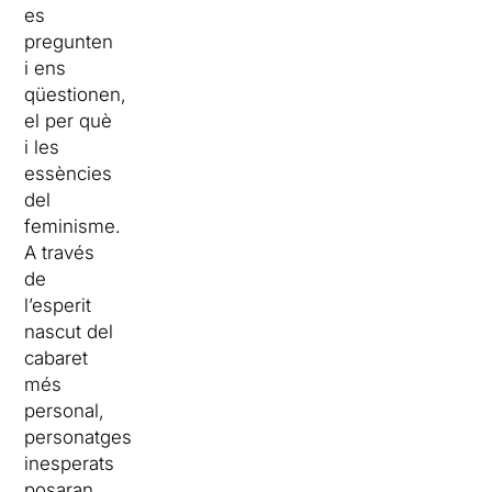
es
pregunten
i ens
qüestionen,
el per què
i les
essències
del
feminisme.
A través
de
l’esperit
nascut del
cabaret
més
personal,
personatges
inesperats
posaran