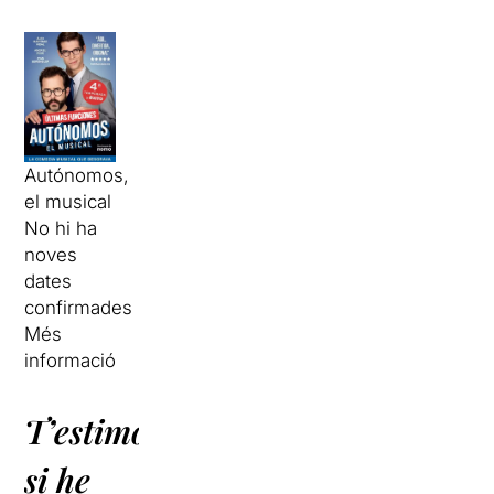
Autónomos,
el musical
No hi ha
noves
dates
confirmades
Més
informació
T’estimo
si he