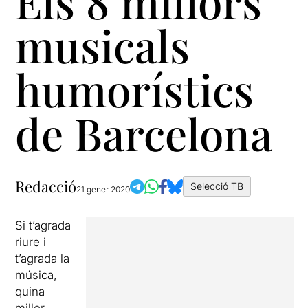
Els 8 millors
musicals
humorístics
de Barcelona
Redacció
Selecció TB
21 gener 2020
Si t’agrada
riure i
t’agrada la
música,
quina