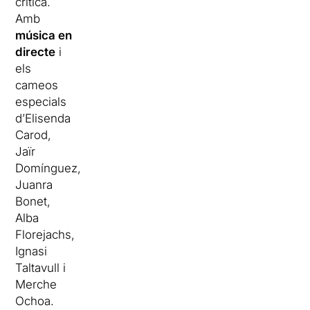
crítica.
Amb
música en
directe
i
els
cameos
especials
d’Elisenda
Carod,
Jaïr
Domínguez,
Juanra
Bonet,
Alba
Florejachs,
Ignasi
Taltavull i
Merche
Ochoa.