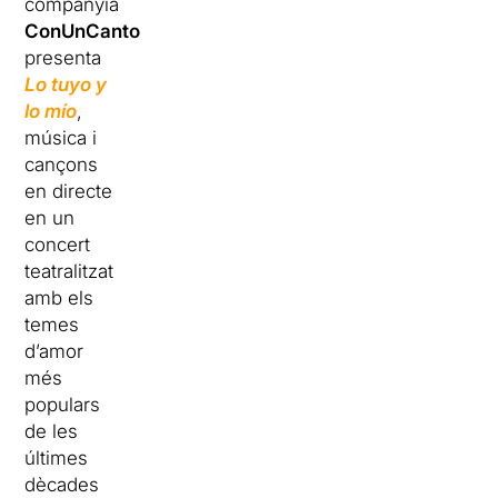
companyia
ConUnCantoEnLosDientes
presenta
Lo tuyo y
lo mío
,
música i
cançons
en directe
en un
concert
teatralitzat
amb els
temes
d’amor
més
populars
de les
últimes
dècades