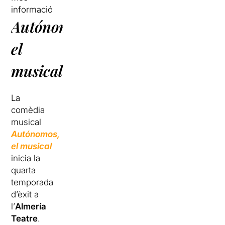
informació
Autónomos,
el
musical
La
comèdia
musical
Autónomos,
el musical
inicia la
quarta
temporada
d’èxit a
l’
Almería
Teatre
.