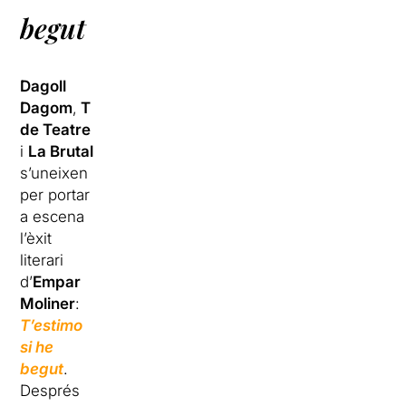
begut
Dagoll
Dagom
,
T
de Teatre
i
La Brutal
s’uneixen
per portar
a escena
l’èxit
literari
d’
Empar
Moliner
:
T’estimo
si he
begut
.
Després