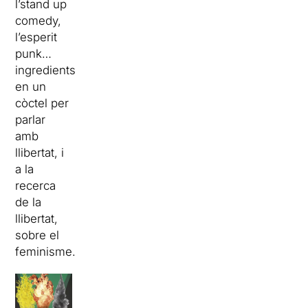
l’stand up
comedy,
l’esperit
punk…
ingredients
en un
còctel per
parlar
amb
llibertat, i
a la
recerca
de la
llibertat,
sobre el
feminisme.