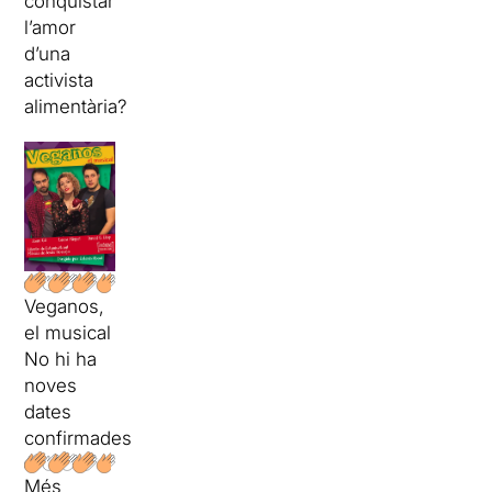
conquistar
l’amor
d’una
activista
alimentària?
Veganos,
el musical
No hi ha
noves
dates
confirmades
Més