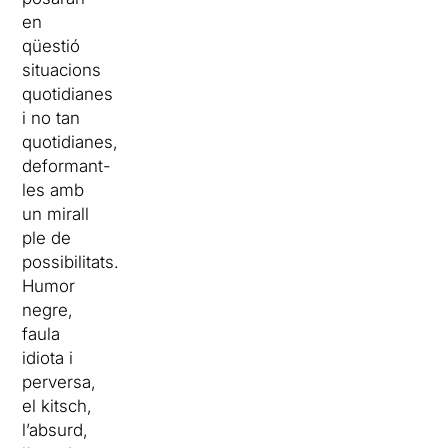
en
qüestió
situacions
quotidianes
i no tan
quotidianes,
deformant-
les amb
un mirall
ple de
possibilitats.
Humor
negre,
faula
idiota i
perversa,
el kitsch,
l’absurd,