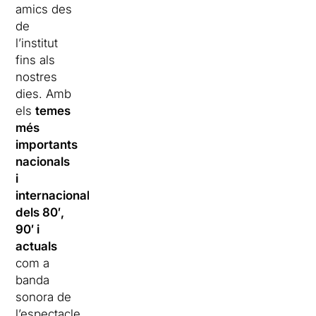
amics des
de
l’institut
fins als
nostres
dies. Amb
els
temes
més
importants
nacionals
i
internacionals
dels 80′,
90′ i
actuals
com a
banda
sonora de
l’espectacle.