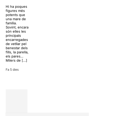
Sol, platja,
Trapp.
còctels i un
Hi ha poques
Sonrisas y
resort
figures més
lágrimas, un
paradisíac.
potents que
dels grans
L’escenari
una mare de
clàssics de la
sembla perfecte
família.
història del
per
Sovint, encara
teatre musical,
desconnectar
són elles les
arribarà al
de la rutina,
principals
Teatre Apolo
però una
encarregades
del 17 al […]
conversa
de vetllar pel
inoportuna pot
benestar dels
27 juliol 2026
convertir unes
fills, la parella,
vacances entre
els pares…
amics en una
Milers de […]
revisió completa
de […]
Fa 5 dies
28 juliol 2026