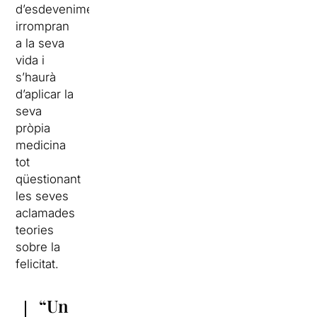
d’esdeveniments
irrompran
a la seva
vida i
s’haurà
d’aplicar la
seva
pròpia
medicina
tot
qüestionant
les seves
aclamades
teories
sobre la
felicitat.
“Un