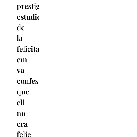
prestigiós
estudiós
de
la
felicitat…
em
va
confessar
que
ell
no
era
feliç