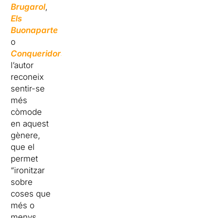
Brugarol
,
Els
Buonaparte
o
Conqueridors
,
l’autor
reconeix
sentir-se
més
còmode
en aquest
gènere,
que el
permet
“ironitzar
sobre
coses que
més o
menys