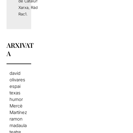
de Catalunya, La
Xarxa, Ràdio 4 o
Rac1.
ARXIVAT
A
david
olivares
espai
texas
humor
Mercè
Martínez
ramon
madaula
teatre