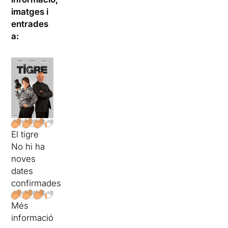
imatges i
entrades
a:
El tigre
No hi ha
noves
dates
confirmades
Més
informació