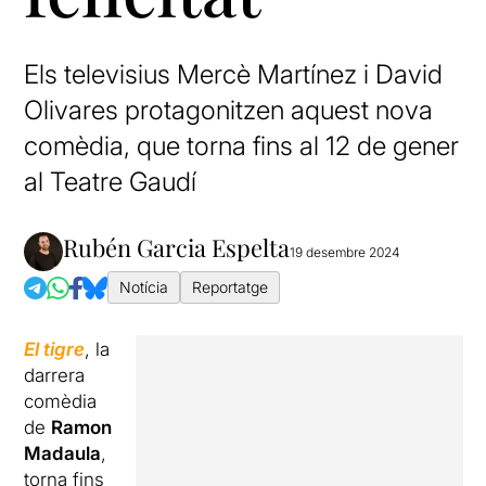
Els televisius Mercè Martínez i David
Olivares protagonitzen aquest nova
comèdia, que torna fins al 12 de gener
al Teatre Gaudí
Rubén Garcia Espelta
19 desembre 2024
Notícia
Reportatge
El tigre
, la
darrera
comèdia
de
Ramon
Madaula
,
torna fins