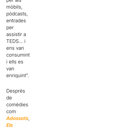
per als
mòbils,
pòdcasts,
entrades
per
assistir a
TEDS… i
ens van
consumint
i ells es
van
enriquint”.
Després
de
comèdies
com
Adossats
,
Els