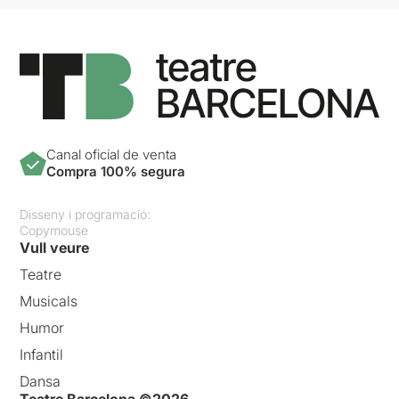
Canal oficial de venta
Compra 100% segura
Disseny i programació:
Copymouse
Vull veure
Teatre
Musicals
Humor
Infantil
Dansa