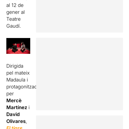
al 12 de
gener al
Teatre
Gaudí.
Dirigida
pel mateix
Madaula i
protagonitzada
per
Mercè
Martínez
i
David
Olivares
,
El tigre