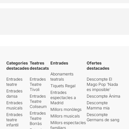
Categories
Teatres
Entrades
Ofertes
destacades
destacats
destacades
Abonaments
Entrades
Entrades
teatrals
Descompte El
teatre
Teatre
Mago Pop 'Nada
Tiquets Regal
Tívoli
es imposible'
Entrades
Entrades
dansa
Entrades
Descompte Ànima
espectacles a
Teatre
Entrades
Madrid
Descompte
Coliseum
musicals
Mamma mia
Millors monòlegs
Entrades
Entrades
Descompte
Millors musicals
Teatre
teatre
Germans de sang
Millors espectacles
Borràs
infantil
familiars