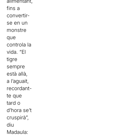
alimentant,
fins a
convertir-
se en un
monstre
que
controla la
vida. “El
tigre
sempre
està allà,
a l’aguait,
recordant-
te que
tard o
d’hora se’t
cruspirà”,
diu
Madaula: