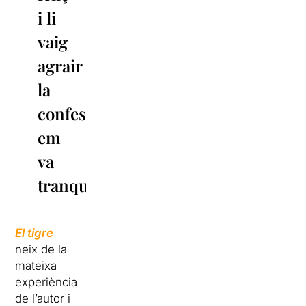
i li
vaig
agrair
la
confessió,
em
va
tranquil·litzar”
El tigre
neix de la
mateixa
experiència
de l’autor i