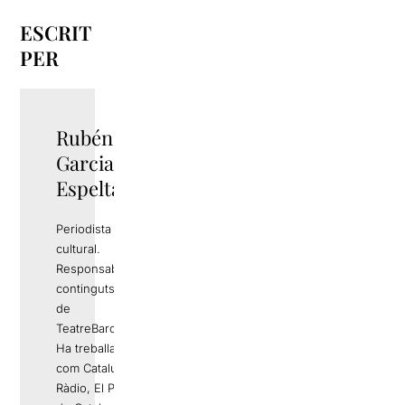
ESCRIT
PER
Rubén
TWITTER
Garcia
Espelta
Periodista i gestor
cultural.
Responsable de
continguts editorials
de
TeatreBarcelona.com
Ha treballat a mitjans
com Catalunya
Ràdio, El Periódico