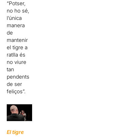
“Potser,
no ho sé,
l’única
manera
de
mantenir
el tigre a
ratlla és
no viure
tan
pendents
de ser
feliços”.
El tigre