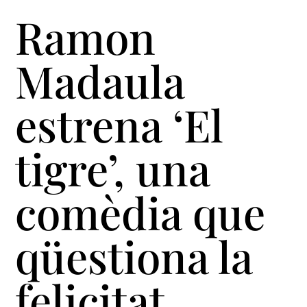
Ramon
Madaula
estrena ‘El
tigre’, una
comèdia que
qüestiona la
felicitat