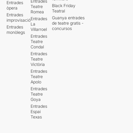
Entrades
Entrades
Black Friday
Teatre
òpera
Teatral
Romea
Entrades
Guanya entrades
Entrades
improvisació
de teatre gratis -
La
Entrades
concursos
Villarroel
monòlegs
Entrades
Teatre
Condal
Entrades
Teatre
Victòria
Entrades
Teatre
Apolo
Entrades
Teatre
Goya
Entrades
Espai
Texas