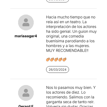
Alguns gags són bons,
divertits, hilarants, però hi ha
d'altres que m'han semblat
Hacia mucho tiempo que no
justets, fins i tot desfasats.
reía así en un teatro. La
interpretación de los actores
Ara, el públic s'ho va passar
ha sido genial. Un guion muy
genial. Els comentaris a la
mariaaagar4
original, una comedia
sortida del teatre van ser
buenísima parodiando a los
molt positius.
hombres y a las mujeres.
MUY RECOMENDABLE!!
Haig de reconèixer que soc
una persona que li costa
molt entrar en aquest tipus
d'espectacles, i que la meva
26/03/2024
opinió, al capdavall, és tan
sols el d'una espectadora
més. Dit això, espero que hi
aneu i que sigui del vostre
Nos lo pasamos muy bien. Y
grat.
los actores de diez. Lo
recomiendo. Salimos con la
garganta seca de tanto reír.
Gerard F
Volvería sin dudar. Gracias.