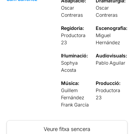
Adaptació:
Dramatúrgia:
Oscar
Oscar
Contreras
Contreras
Regidoria:
Escenografia:
Productora
Miguel
23
Hernández
Il·luminació:
Audiovisuals:
Sophya
Pablo Aguilar
Acosta
Música:
Producció:
Guillem
Productora
Fernández
23
Frank García
Veure fitxa sencera