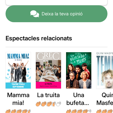
Deixa la teva opinió
Espectacles relacionats
Mamma
La truita
Una
Qui
mia!
bufetada
Masfe
a temps
r: Te