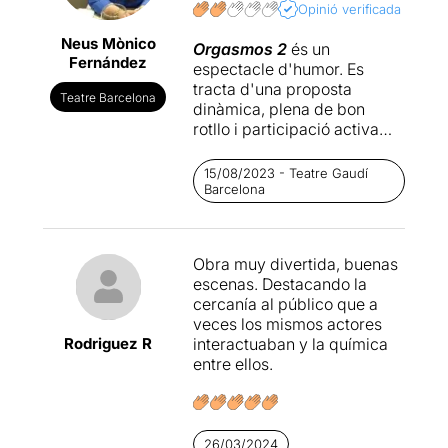
Opinió verificada
Neus Mònico
Orgasmos 2
és un
Fernández
espectacle d'humor. Es
tracta d'una proposta
Teatre Barcelona
dinàmica, plena de bon
rotllo i participació activa
del públic.
Tot i que no és el tipus
15/08/2023 - Teatre Gaudí
d'espectacle al qual solem
Barcelona
anar, haig de dir que m'ho
vam passar bé. La finalitat
era desconnectar i riure una
Obra muy divertida, buenas
estona, i en
Roger Pera
i la
escenas. Destacando la
Sam
Sánchez
ho van
cercanía al público que a
aconseguir.
veces los mismos actores
Rodriguez R
interactuaban y la química
Orgasmos 2
està formada
entre ellos.
per escenes de la vida en
parella. Convivència,
diferències, tòpics,
situacions quotidianes...
26/03/2024