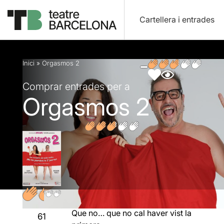
Cartellera i entrades
Descripció
Fitxa artística
Fotos i vídeos
Opin
Inici
»
Orgasmos 2
Comprar entrades per a
Orgasmos 2
Que no… que no cal haver vist la
61