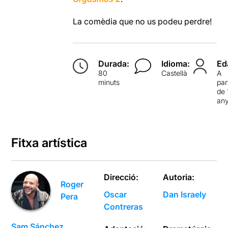
La comèdia que no us podeu perdre!
Durada:
Idioma:
Ed
80
Castellà
A
minuts
par
de 
an
Fitxa artística
Direcció:
Autoria:
Roger
Oscar
Dan Israely
Pera
Contreras
Sam Sánchez