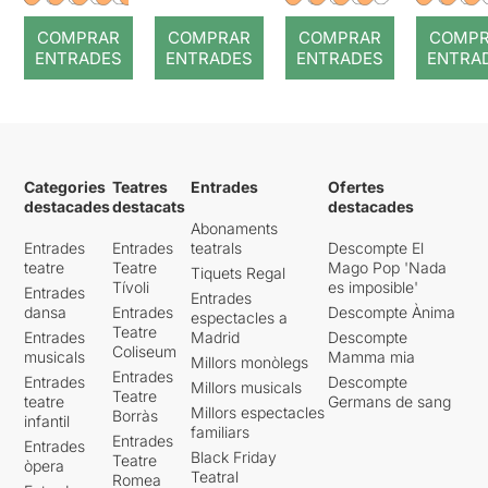
COMPRAR
COMPRAR
COMPRAR
COMP
ENTRADES
ENTRADES
ENTRADES
ENTRA
Categories
Teatres
Entrades
Ofertes
destacades
destacats
destacades
Abonaments
Entrades
Entrades
teatrals
Descompte El
teatre
Teatre
Mago Pop 'Nada
Tiquets Regal
Tívoli
es imposible'
Entrades
Entrades
dansa
Entrades
Descompte Ànima
espectacles a
Teatre
Entrades
Madrid
Descompte
Coliseum
musicals
Mamma mia
Millors monòlegs
Entrades
Entrades
Descompte
Millors musicals
Teatre
teatre
Germans de sang
Millors espectacles
Borràs
infantil
familiars
Entrades
Entrades
Black Friday
Teatre
òpera
Teatral
Romea