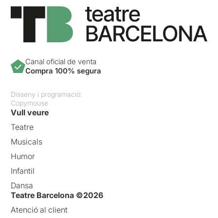
Canal oficial de venta
Compra 100% segura
Disseny i programació:
Copymouse
Vull veure
Teatre
Musicals
Humor
Infantil
Dansa
Teatre Barcelona ©2026
Atenció al client