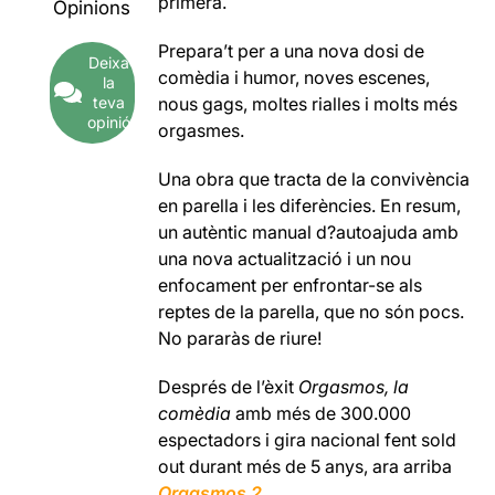
primera.
Opinions
Prepara’t per a una nova dosi de
Deixa
comèdia i humor, noves escenes,
la
teva
nous gags, moltes rialles i molts més
opinió
orgasmes.
Una obra que tracta de la convivència
en parella i les diferències. En resum,
un autèntic manual d?autoajuda amb
una nova actualització i un nou
enfocament per enfrontar-se als
reptes de la parella, que no són pocs.
No pararàs de riure!
Després de l’èxit
Orgasmos, la
comèdia
amb més de 300.000
espectadors i gira nacional fent sold
out durant més de 5 anys, ara arriba
Orgasmos 2
.