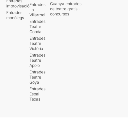
Entrades
Guanya entrades
Entrades
improvisació
de teatre gratis -
La
Entrades
concursos
Villarroel
monòlegs
Entrades
Teatre
Condal
Entrades
Teatre
Victòria
Entrades
Teatre
Apolo
Entrades
Teatre
Goya
Entrades
Espai
Texas