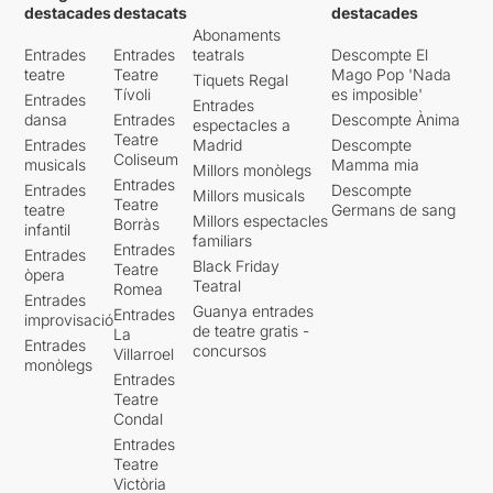
destacades
destacats
destacades
Abonaments
Entrades
Entrades
teatrals
Descompte El
teatre
Teatre
Mago Pop 'Nada
Tiquets Regal
Tívoli
es imposible'
Entrades
Entrades
dansa
Entrades
Descompte Ànima
espectacles a
Teatre
Entrades
Madrid
Descompte
Coliseum
musicals
Mamma mia
Millors monòlegs
Entrades
Entrades
Descompte
Millors musicals
Teatre
teatre
Germans de sang
Millors espectacles
Borràs
infantil
familiars
Entrades
Entrades
Black Friday
Teatre
òpera
Teatral
Romea
Entrades
Guanya entrades
Entrades
improvisació
de teatre gratis -
La
Entrades
concursos
Villarroel
monòlegs
Entrades
Teatre
Condal
Entrades
Teatre
Victòria