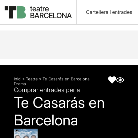
Cartellera i entrades
Descripció
Fitxa artística
Inici
»
Teatre
»
Te Casarás en Barcelona
Drama
Comprar entrades per a
Te Casarás en
Barcelona