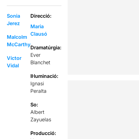
Sonia
Direcció:
Jerez
Maria
Clausó
Malcolm
McCarthy
Dramatúrgia:
Ever
Víctor
Blanchet
Vidal
Il·luminació:
Ignasi
Peralta
So:
Albert
Zayuelas
Producció: