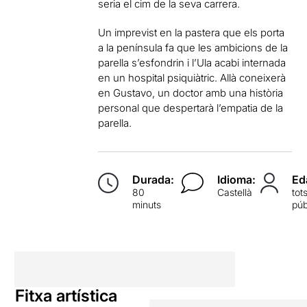
seria el cim de la seva carrera.
Un imprevist en la pastera que els porta
a la península fa que les ambicions de la
parella s’esfondrin i l’Ula acabi internada
en un hospital psiquiàtric. Allà coneixerà
en Gustavo, un doctor amb una història
personal que despertarà l’empatia de la
parella.
Durada:
Idioma:
Ed
80
Castellà
tot
minuts
púb
Fitxa artística