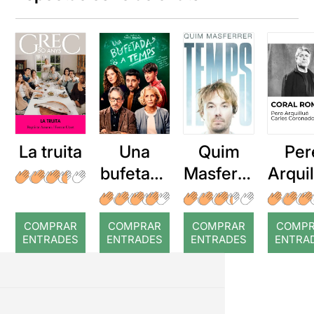
La truita
Una
Quim
Per
bufetada
Masferre
Arqui
a temps
r: Temps
: Cor
romp
COMPRAR
COMPRAR
COMPRAR
COMP
ENTRADES
ENTRADES
ENTRADES
ENTRA