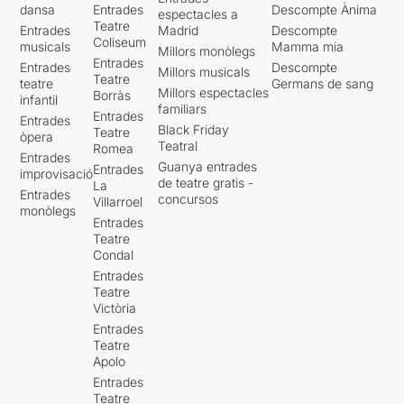
dansa
Entrades
Descompte Ànima
espectacles a
Teatre
Entrades
Madrid
Descompte
Coliseum
musicals
Mamma mia
Millors monòlegs
Entrades
Entrades
Descompte
Millors musicals
Teatre
teatre
Germans de sang
Millors espectacles
Borràs
infantil
familiars
Entrades
Entrades
Black Friday
Teatre
òpera
Teatral
Romea
Entrades
Guanya entrades
Entrades
improvisació
de teatre gratis -
La
Entrades
concursos
Villarroel
monòlegs
Entrades
Teatre
Condal
Entrades
Teatre
Victòria
Entrades
Teatre
Apolo
Entrades
Teatre