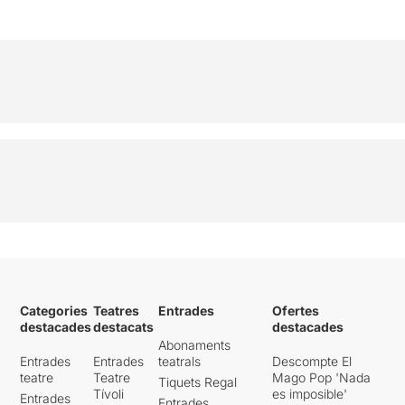
Categories
Teatres
Entrades
Ofertes
destacades
destacats
destacades
Abonaments
Entrades
Entrades
teatrals
Descompte El
teatre
Teatre
Mago Pop 'Nada
Tiquets Regal
Tívoli
es imposible'
Entrades
Entrades