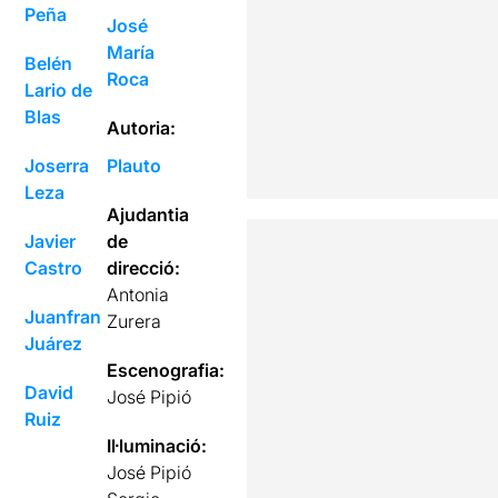
Peña
José
María
Belén
Roca
Lario de
Blas
Autoria:
Joserra
Plauto
Leza
Ajudantia
Javier
de
Castro
direcció:
Antonia
Juanfran
Zurera
Juárez
Escenografia:
David
José Pipió
Ruiz
Il·luminació:
José Pipió