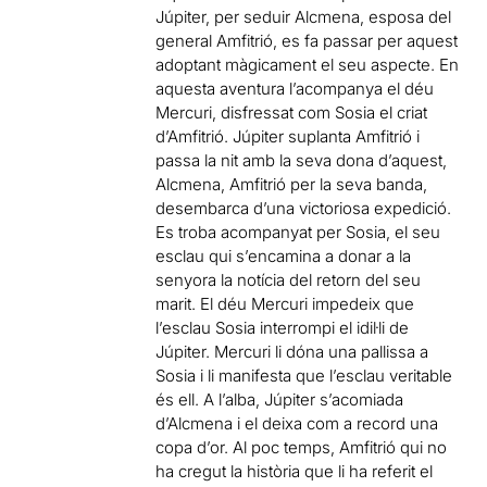
Júpiter, per seduir Alcmena, esposa del
general Amfitrió, es fa passar per aquest
adoptant màgicament el seu aspecte. En
aquesta aventura l’acompanya el déu
Mercuri, disfressat com Sosia el criat
d’Amfitrió. Júpiter suplanta Amfitrió i
passa la nit amb la seva dona d’aquest,
Alcmena, Amfitrió per la seva banda,
desembarca d’una victoriosa expedició.
Es troba acompanyat per Sosia, el seu
esclau qui s’encamina a donar a la
senyora la notícia del retorn del seu
marit. El déu Mercuri impedeix que
l’esclau Sosia interrompi el idil·li de
Júpiter. Mercuri li dóna una pallissa a
Sosia i li manifesta que l’esclau veritable
és ell. A l’alba, Júpiter s’acomiada
d’Alcmena i el deixa com a record una
copa d’or. Al poc temps, Amfitrió qui no
ha cregut la història que li ha referit el