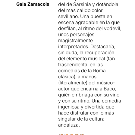
Gala Zamacois
del de Sarsinia y dotándola
riallades que deixava anar.
del más calido color
Llegiu-ne més
.
sevillano. Una puesta en
escena agradable en la que
desfilan, al ritmo del vodevil,
unos personajes
magistralmente
interpretados. Destacaría,
sin duda, la recuperación
del elemento musical (tan
trascendental en las
comedias de la Roma
clásica), a manos
(literalmente) del músico-
actor que encarna a Baco,
quién embriaga con su vino
y con su ritmo. Una comedia
ingeniosa y divertida que
hace disfrutar con lo más
singular de la cultura
andaluza.