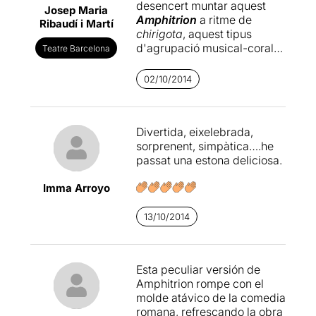
desencert muntar aquest
Josep Maria
Amphitrion
a ritme de
Ribaudí i Martí
chirigota
, aquest tipus
d'agrupació musical-coral
Teatre Barcelona
de caràcter carnavalesc que
tanta tradició te a Andalusia.
02/10/2014
L'esperit burlesc li ha restat
finezza
i ha quedat força
vulgar. Em guardaré de dir
Divertida, eixelebrada,
que
José M. Roca
l'ha
sorprenent, simpàtica….he
dirigit malament; per qui li
passat una estona deliciosa.
agradi aquest tipus
d'espectacle potser ho ha
Imma Arroyo
fet la mar de bé. En salvo
l'actor que ha portat el ritme
musical a base de
13/10/2014
percussió, tot i que a
vegades s'ajuntaven els
cops de timbal i els crits
Esta peculiar versión de
dels actors i s'organitzava
Amphitrion rompe con el
un batibull considerable. Tot
molde atávico de la comedia
i així, part del públic s'ho ha
romana, refrescando la obra
passat bé, a tenor de les