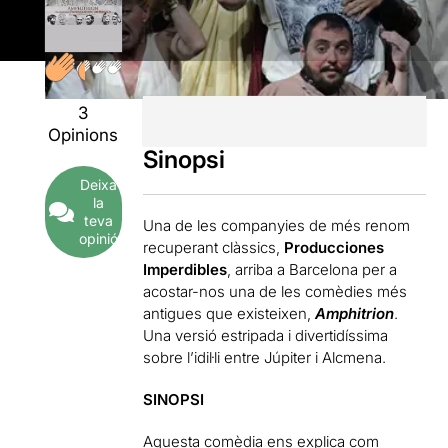
3
Opinions
Sinopsi
Deixa
la
teva
Una de les companyies de més renom
opinió
recuperant clàssics,
Producciones
Imperdibles
, arriba a Barcelona per a
acostar-nos una de les comèdies més
antigues que existeixen,
Amphitrion
.
Una versió estripada i divertidíssima
sobre l’idil·li entre Júpiter i Alcmena.
SINOPSI
Aquesta comèdia ens explica com