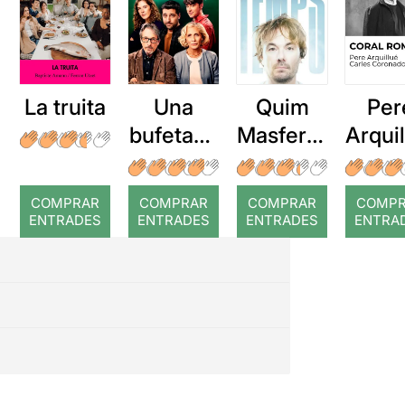
La truita
Una
Quim
Per
bufetada
Masferre
Arqui
a temps
r: Temps
: Cor
romp
COMPRAR
COMPRAR
COMPRAR
COMP
ENTRADES
ENTRADES
ENTRADES
ENTRA