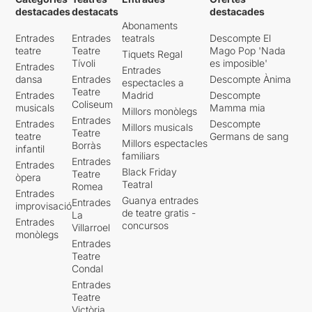
destacades
destacats
destacades
Abonaments
Entrades
Entrades
teatrals
Descompte El
teatre
Teatre
Mago Pop 'Nada
Tiquets Regal
Tívoli
es imposible'
Entrades
Entrades
dansa
Entrades
Descompte Ànima
espectacles a
Teatre
Entrades
Madrid
Descompte
Coliseum
musicals
Mamma mia
Millors monòlegs
Entrades
Entrades
Descompte
Millors musicals
Teatre
teatre
Germans de sang
Millors espectacles
Borràs
infantil
familiars
Entrades
Entrades
Black Friday
Teatre
òpera
Teatral
Romea
Entrades
Guanya entrades
Entrades
improvisació
de teatre gratis -
La
Entrades
concursos
Villarroel
monòlegs
Entrades
Teatre
Condal
Entrades
Teatre
Victòria