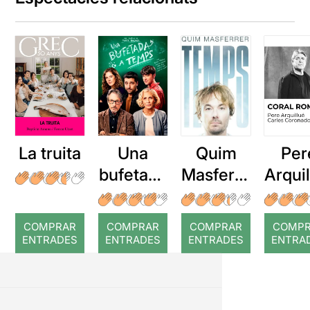
La truita
Una
Quim
Per
bufetada
Masferre
Arqui
a temps
r: Temps
: Cor
romp
COMPRAR
COMPRAR
COMPRAR
COMP
ENTRADES
ENTRADES
ENTRADES
ENTRA