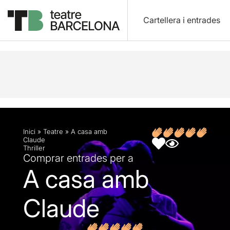
Cartellera i entrades
Descripció
Fitxa artística
Fotos i vídeos
Inici
»
Teatre
»
A casa amb
Claude
Thriller
Comprar entrades per a
A casa amb
Claude