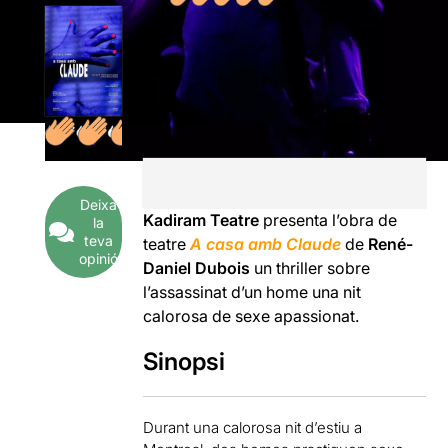
Deixa
Kadiram Teatre
presenta l’obra de
la
teva
teatre
A casa amb Claude
de
René-
opinió
Daniel Dubois
un thriller sobre
l’assassinat d’un home una nit
calorosa de sexe apassionat.
Sinopsi
Durant una calorosa nit d’estiu a