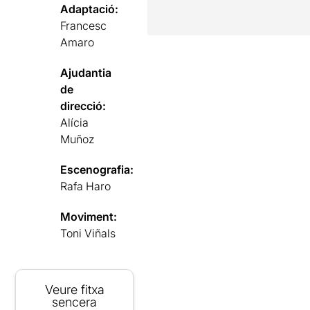
Adaptació:
Francesc
Amaro
Ajudantia
de
direcció:
Alícia
Muñoz
Escenografia:
Rafa Haro
Moviment:
Toni Viñals
Veure fitxa
sencera