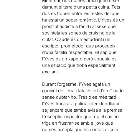
Montreal, dos homes practiquen sexe
damunt el terra d’una petita cuina. Tots
dos es troben entre les restes del que
ha estat un sopar romàntic. L’Yves és un
prostitut addicte a l’àcid i al sexe que
sovinteja les zones de cruising de la
ciutat. Claude és un estudiant i un
escriptor prometedor que procedeix
d’una família respectable. Ell sap que
l’Yves és un xapero però aquesta és
una situació que troba especialment
excitant.
Durant l’orgasme, l’Yves agafa un
ganivet del terra i talla el coll d’en Claude
sense dubtar-ho. Tres dies més tard
l’Yves truca a la policia i decideix lliurar-
se, encara que també avisa a la premsa.
L’escèptic inspector que rep el cas no
triga en frustrar-se amb el jove que
només accepta que ha comès el crim.