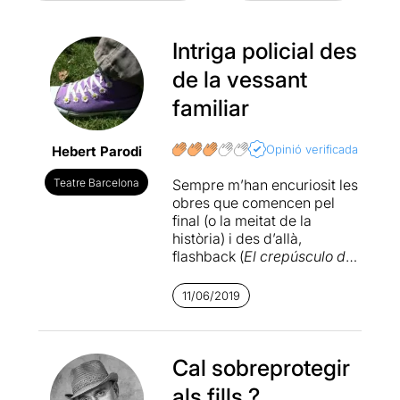
Intriga policial des
de la vessant
familiar
Opinió verificada
Hebert Parodi
Teatre Barcelona
Sempre m’han encuriosit les
obres que comencen pel
final (o la meitat de la
història) i des d’allà,
flashback (
El crepúsculo de
los dioses
). Valoro molt el
mèrit de la dramatúrgia o
11/06/2019
narrativa en explicar
quelcom que sabem com
acaba i que tot i així ens
atrapi, conèixer els fets i
Cal sobreprotegir
els perquès més que la
als fills ?
conseqüència.