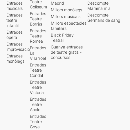
Teatre
Entrades
Madrid
Descompte
Coliseum
musicals
Mamma mia
Millors monòlegs
Entrades
Entrades
Descompte
Millors musicals
Teatre
teatre
Germans de sang
Millors espectacles
Borràs
infantil
familiars
Entrades
Entrades
Black Friday
Teatre
òpera
Teatral
Romea
Entrades
Guanya entrades
Entrades
improvisació
de teatre gratis -
La
Entrades
concursos
Villarroel
monòlegs
Entrades
Teatre
Condal
Entrades
Teatre
Victòria
Entrades
Teatre
Apolo
Entrades
Teatre
Goya