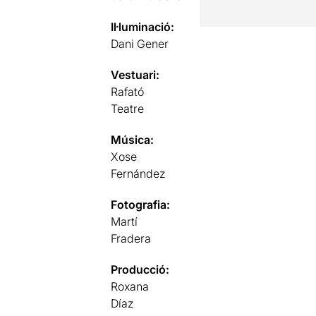
Il·luminació:
Dani Gener
Vestuari:
Rafató
Teatre
Música:
Xose
Fernández
Fotografia:
Martí
Fradera
Producció:
Roxana
Díaz