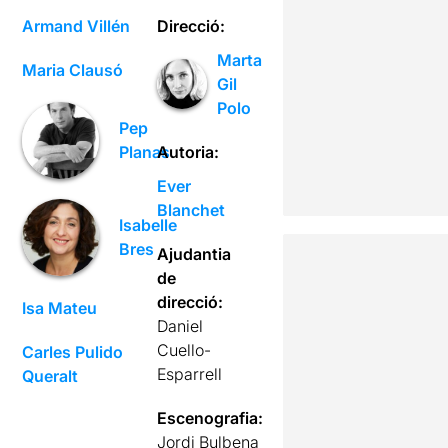
Armand Villén
Direcció:
Marta
Maria Clausó
Gil
Polo
Pep
Autoria:
Planas
Ever
Blanchet
Isabelle
Bres
Ajudantia
de
direcció:
Isa Mateu
Daniel
Cuello-
Carles Pulido
Esparrell
Queralt
Escenografia:
Jordi Bulbena