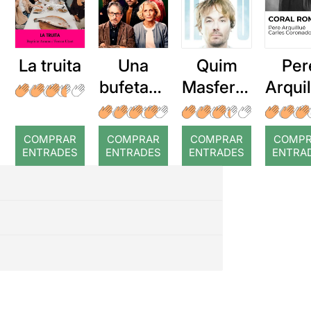
Per poder veure la ressenya
original, només cal clicar en
aquest
ENLLAÇ
La truita
Una
Quim
Per
bufetada
Masferre
Arqui
a temps
r: Temps
: Cor
romp
COMPRAR
COMPRAR
COMPRAR
COMP
ENTRADES
ENTRADES
ENTRADES
ENTRA