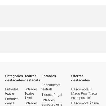
Categories
Teatres
Entrades
Ofertes
destacades
destacats
destacades
Abonaments
Entrades
Entrades
teatrals
Descompte El
teatre
Teatre
Mago Pop 'Nada
Tiquets Regal
Tívoli
es imposible'
Entrades
Entrades
dansa
Entrades
Descompte Ànima
espectacles a