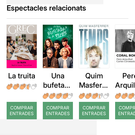
Espectacles relacionats
La truita
Una
Quim
Per
bufetada
Masferre
Arqui
a temps
r: Temps
: Cor
romp
COMPRAR
COMPRAR
COMPRAR
COMP
ENTRADES
ENTRADES
ENTRADES
ENTRA