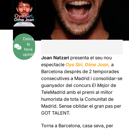
Deixa
la
teva
opinió
Joan Natzari
presenta el seu nou
espectacle
Oye Siri, Dime Joan,
a
Barcelona després de 2 temporades
consecutives a Madrid i consolidar-se
guanyador del concurs
El Mejor
de
TeleMadrid amb el premi al millor
humorista de tota la Comunitat de
Madrid. Sense oblidar el gran pas per
GOT TALENT.
Torna a Barcelona, ​​casa seva, per