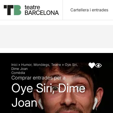
Cartellera i entrades
Descripció
Fitxa artística
Inici
»
Humor
,
Monòlegs
,
Teatre
»
Oye Siri,
Dime Joan
Comèdia
Comprar entrades per a
Oye Siri, Dime
Joan