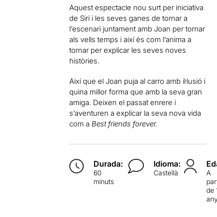
Aquest espectacle nou surt per iniciativa
de Siri i les seves ganes de tornar a
l’escenari juntament amb Joan per tornar
als vells temps i així és com l’anima a
tornar per explicar les seves noves
històries.
Així que el Joan puja al carro amb il·lusió i
quina millor forma que amb la seva gran
amiga. Deixen el passat enrere i
s’aventuren a explicar la seva nova vida
com a
Best friends forever.
Durada:
Idioma:
Ed
60
Castellà
A
minuts
par
de 
an