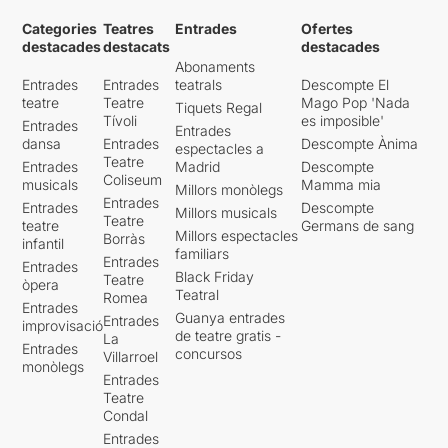
Categories
Teatres
Entrades
Ofertes
destacades
destacats
destacades
Abonaments
Entrades
Entrades
teatrals
Descompte El
teatre
Teatre
Mago Pop 'Nada
Tiquets Regal
Tívoli
es imposible'
Entrades
Entrades
dansa
Entrades
Descompte Ànima
espectacles a
Teatre
Entrades
Madrid
Descompte
Coliseum
musicals
Mamma mia
Millors monòlegs
Entrades
Entrades
Descompte
Millors musicals
Teatre
teatre
Germans de sang
Millors espectacles
Borràs
infantil
familiars
Entrades
Entrades
Black Friday
Teatre
òpera
Teatral
Romea
Entrades
Guanya entrades
Entrades
improvisació
de teatre gratis -
La
Entrades
concursos
Villarroel
monòlegs
Entrades
Teatre
Condal
Entrades