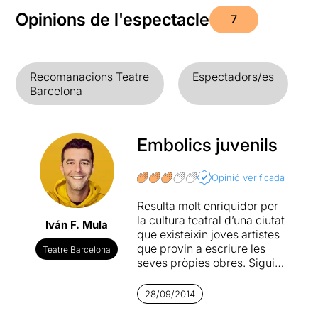
Opinions de l'espectacle
7
Recomanacions Teatre
Espectadors/es
Barcelona
Embolics juvenils
Opinió verificada
Resulta molt enriquidor per
la cultura teatral d’una ciutat
Iván F. Mula
que existeixin joves artistes
que provin a escriure les
Teatre Barcelona
seves pròpies obres. Sigui
per fer una comèdia
comercial com alguna cosa
28/09/2014
més arriscada, el més