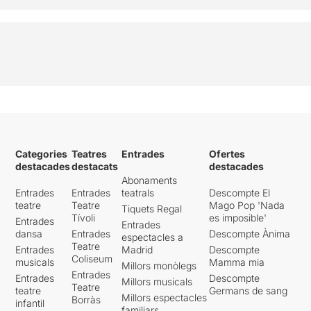
Categories
Teatres
Entrades
Ofertes
destacades
destacats
destacades
Abonaments
Entrades
Entrades
teatrals
Descompte El
teatre
Teatre
Mago Pop 'Nada
Tiquets Regal
Tívoli
es imposible'
Entrades
Entrades
dansa
Entrades
Descompte Ànima
espectacles a
Teatre
Entrades
Madrid
Descompte
Coliseum
musicals
Mamma mia
Millors monòlegs
Entrades
Entrades
Descompte
Millors musicals
Teatre
teatre
Germans de sang
Millors espectacles
Borràs
infantil
familiars