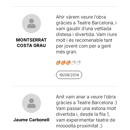
ambientada en la nit de Cap
per tal de mantenir més
d'Any. Els actors són joves i
fàcilment l’interès del públic.
amb moltes ganes de
En qualsevol cas, com a
Ahir vàrem veure l’obra
treballar, malgrat que els hi
obra no és ser res de l’altre
gràcies a Teatre Barcelona, i
falta rodatge, ho donen tot
món, però fa riure i
vam gaudir d’una vetllada
dalt de l’escenari. L’Artur
representa perfectament
distesa i divertida. Vam riure
Busquets (Lluís) i la Aïda
l’esperit d’una generació
MONTSERRAT
molt i és recomenable tant
Gómez (Cristina) ens
actual de joves (obviant,
COSTA GRAU
per jovent com per a gent
regalen moments còmics
això sí, qualsevol referència
més gran.
boníssims. Al final tots vam
política).
aplaudir amb ganes i vam
sortir amb la sensació
d'haver rejovenit.
19/09/2014
Anit vam anar a veure l’obra
gràcies a Teatre Barcelona :)
Vam passar una estona molt
divertida i, desde la fila 1,
Jaume Carbonell
vam experimentar teatre de
moooolta proximitat ;)