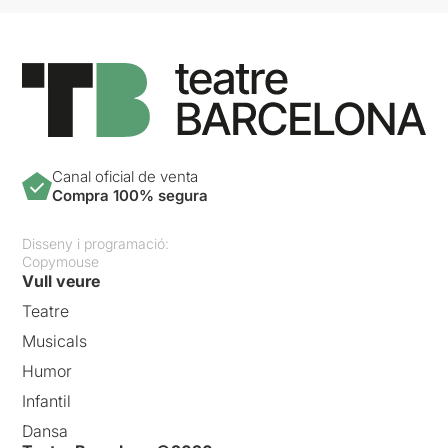
Canal oficial de venta
Compra 100% segura
Disseny i programació:
Copymouse
Vull veure
Teatre
Musicals
Humor
Infantil
Dansa