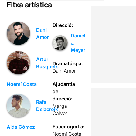
Fitxa artística
Direcció:
Dani
Daniel
Amor
J.
Meyer
Artur
Dramatúrgia:
Busquets
Dani Amor
Noemí Costa
Ajudantia
de
direcció:
Rafa
Marga
Delacroix
Calvet
Escenografia:
Aida Gómez
Noemí Costa