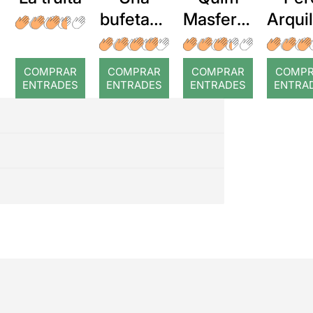
bufetada
Masferre
Arqui
a temps
r: Temps
: Cor
romp
COMPRAR
COMPRAR
COMPRAR
COMP
ENTRADES
ENTRADES
ENTRADES
ENTRA