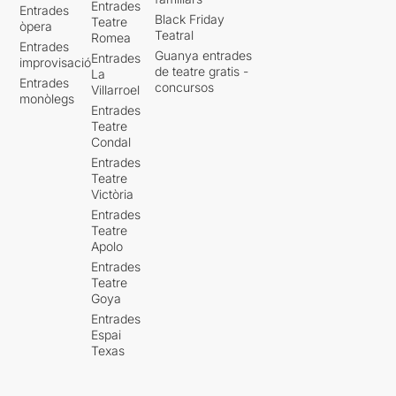
Entrades
Entrades
Black Friday
Teatre
òpera
Teatral
Romea
Entrades
Guanya entrades
Entrades
improvisació
de teatre gratis -
La
Entrades
concursos
Villarroel
monòlegs
Entrades
Teatre
Condal
Entrades
Teatre
Victòria
Entrades
Teatre
Apolo
Entrades
Teatre
Goya
Entrades
Espai
Texas