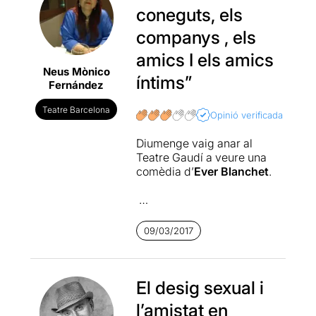
coneguts, els
companys , els
amics I els amics
Neus Mònico
íntims”
Fernández
Teatre Barcelona
Opinió verificada
Diumenge vaig anar al
Teatre Gaudí a veure una
comèdia d’
Ever Blanchet
.
Sota la direcció d’
Òscar
09/03/2017
Molina
quatre actors de
l’escena catalana.
Pep
Ferrer, Maria Clausó, Rosa
Cadafalch i Ferran Lahoz
El desig sexual i
interpreten a les dues
l’amistat en
parelles protagonistes de