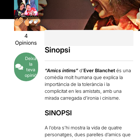
4
Opinions
Sinopsi
Deixa
la
teva
“Amics íntims”
d’
Ever Blanchet
és una
opinió
comèdia molt humana que explica la
importància de la tolerància i la
complicitat en les amistats, amb una
mirada carregada d’ironia i cinisme.
SINOPSI
A l’obra s’hi mostra la vida de quatre
personatges, dues parelles d’amics que