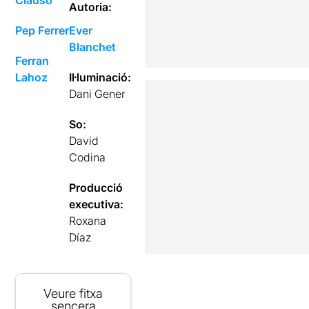
Autoria:
Pep Ferrer
Ever
Blanchet
Ferran
Lahoz
Il·luminació:
Dani Gener
So:
David
Codina
Producció
executiva:
Roxana
Díaz
Veure fitxa
sencera