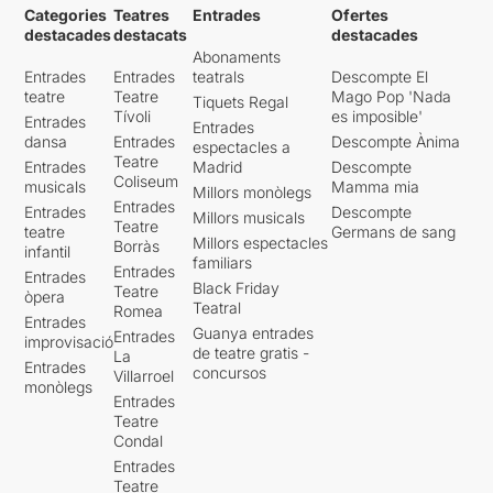
Categories
Teatres
Entrades
Ofertes
original, només heu de clicar
destacades
destacats
destacades
AQUÍ
Abonaments
Entrades
Entrades
teatrals
Descompte El
teatre
Teatre
Mago Pop 'Nada
Tiquets Regal
Tívoli
es imposible'
Entrades
Entrades
dansa
Entrades
Descompte Ànima
espectacles a
Teatre
Entrades
Madrid
Descompte
Coliseum
musicals
Mamma mia
Millors monòlegs
Entrades
Entrades
Descompte
Millors musicals
Teatre
teatre
Germans de sang
Millors espectacles
Borràs
infantil
familiars
Entrades
Entrades
Black Friday
Teatre
òpera
Teatral
Romea
Entrades
Guanya entrades
Entrades
improvisació
de teatre gratis -
La
Entrades
concursos
Villarroel
monòlegs
Entrades
Teatre
Condal
Entrades
Teatre