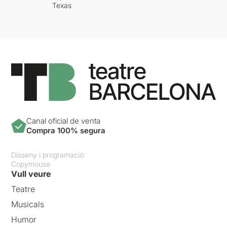
Texas
Canal oficial de venta
Compra 100% segura
Disseny i programació:
Copymouse
Vull veure
Teatre
Musicals
Humor