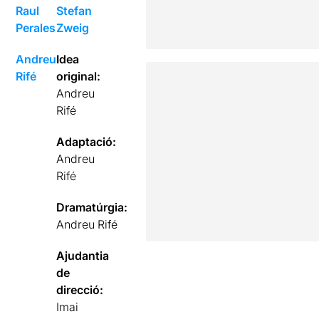
Raul
Stefan
Perales
Zweig
Andreu
Idea
Rifé
original:
Andreu
Rifé
Adaptació:
Andreu
Rifé
Dramatúrgia:
Andreu Rifé
Ajudantia
de
direcció:
Imai