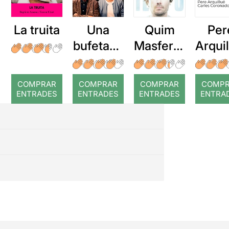
La truita
Una
Quim
Per
bufetada
Masferre
Arqui
a temps
r: Temps
: Cor
romp
COMPRAR
COMPRAR
COMPRAR
COMP
ENTRADES
ENTRADES
ENTRADES
ENTRA