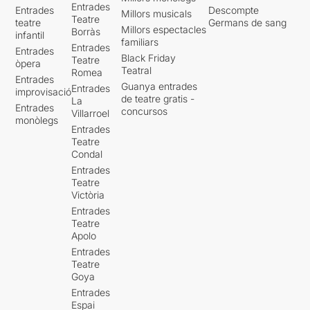
Entrades
Entrades
Descompte
Millors musicals
Teatre
teatre
Germans de sang
Millors espectacles
Borràs
infantil
familiars
Entrades
Entrades
Black Friday
Teatre
òpera
Teatral
Romea
Entrades
Guanya entrades
Entrades
improvisació
de teatre gratis -
La
Entrades
concursos
Villarroel
monòlegs
Entrades
Teatre
Condal
Entrades
Teatre
Victòria
Entrades
Teatre
Apolo
Entrades
Teatre
Goya
Entrades
Espai