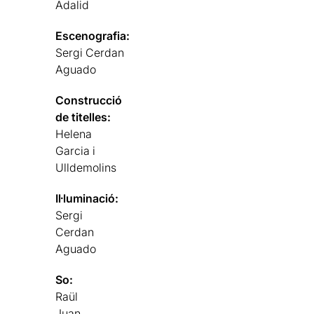
Adalid
Escenografia:
Sergi Cerdan
Aguado
Construcció
de titelles:
Helena
Garcia i
Ulldemolins
Il·luminació:
Sergi
Cerdan
Aguado
So:
Raül
Juan