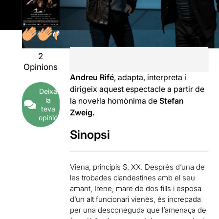
2
Opinions
Andreu Rifé
, adapta, interpreta i
dirigeix aquest espectacle a partir de
Deixa
la
la novel·la homònima de
Stefan
teva
Zweig.
opinió
Sinopsi
Viena, principis S. XX. Després d’una de
les trobades clandestines amb el seu
amant, Irene, mare de dos fills i esposa
d’un alt funcionari vienès, és increpada
per una desconeguda que l’amenaça de