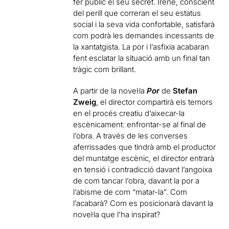
fer públic el seu secret. Irene, conscient
del perill que correran el seu estatus
social i la seva vida confortable, satisfarà
com podrà les demandes incessants de
la xantatgista. La por i l’asfixia acabaran
fent esclatar la situació amb un final tan
tràgic com brillant.
A partir de la novel·la
Por
de
Stefan
Zweig
, el director compartirà els temors
en el procés creatiu d’aixecar-la
escènicament: enfrontar-se al final de
l’obra. A través de les converses
aferrissades que tindrà amb el productor
del muntatge escènic, el director entrarà
en tensió i contradicció davant l’angoixa
de com tancar l’obra, davant la por a
l’abisme de com “matar-la”. Com
l’acabarà? Com es posicionarà davant la
novel·la que l’ha inspirat?