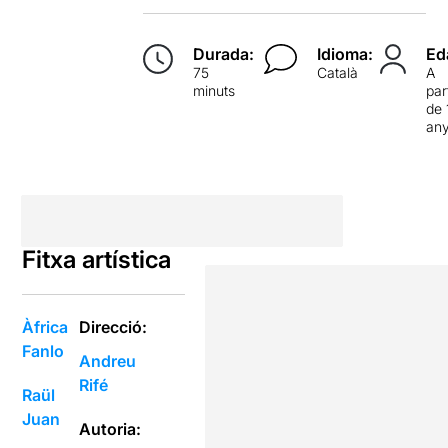
Durada:
Idioma:
Ed
75
Català
A
minuts
par
de 
an
Fitxa artística
Àfrica
Direcció:
Fanlo
Andreu
Rifé
Raül
Juan
Autoria: