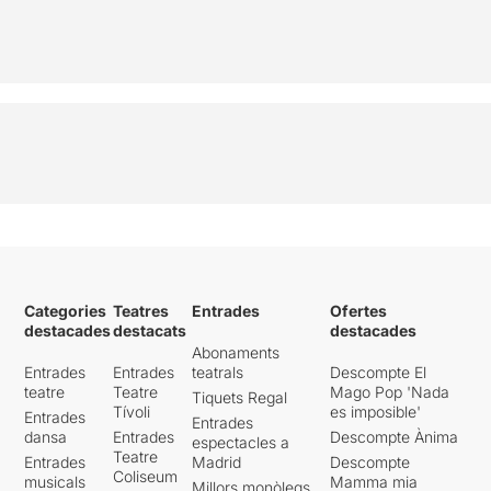
Categories
Teatres
Entrades
Ofertes
destacades
destacats
destacades
Abonaments
Entrades
Entrades
teatrals
Descompte El
teatre
Teatre
Mago Pop 'Nada
Tiquets Regal
Tívoli
es imposible'
Entrades
Entrades
dansa
Entrades
Descompte Ànima
espectacles a
Teatre
Entrades
Madrid
Descompte
Coliseum
musicals
Mamma mia
Millors monòlegs