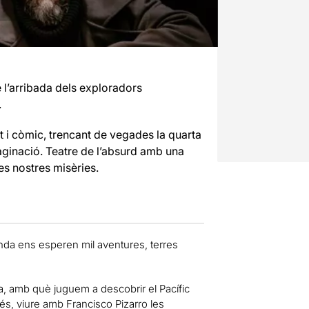
e l’arribada dels exploradors
.
t i còmic, trencant de vegades la quarta
aginació. Teatre de l’absurd amb una
s nostres misèries.
banda ens esperen mil aventures, terres
, amb què juguem a descobrir el Pacífic
s, viure amb Francisco Pizarro les