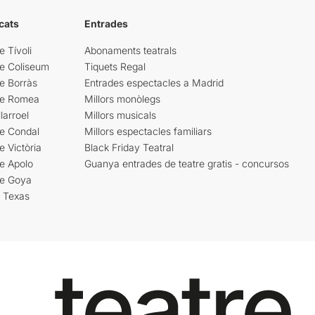
cats
Entrades
e Tívoli
Abonaments teatrals
re Coliseum
Tiquets Regal
e Borràs
Entrades espectacles a Madrid
re Romea
Millors monòlegs
larroel
Millors musicals
re Condal
Millors espectacles familiars
e Victòria
Black Friday Teatral
e Apolo
Guanya entrades de teatre gratis - concursos
re Goya
i Texas