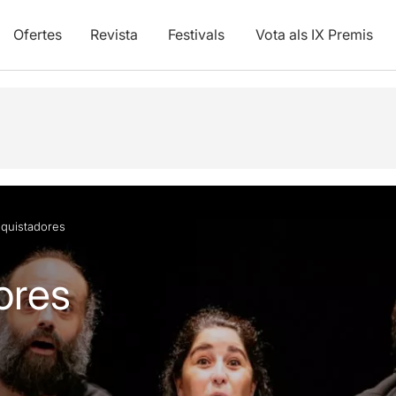
Ofertes
Revista
Festivals
Vota als IX Premis
vídeos
quistadores
ores