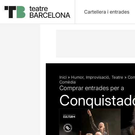
Cartellera i entrades
Descripció
Fitxa artística
Fotos i 
Inici
»
Humor
,
Improvisació
,
Teatre
»
Con
Comèdia
Comprar entrades per a
Conquistad