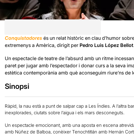
Conquistadores
és un relat històric en clau d’humor sobr
extremenys a Amèrica, dirigit per
Pedro Luis López Bellot
Un espectacle de teatre de l’absurd amb un ritme incessan
paret per jugar amb l’espectador i donar curs a la seva im
estètica contemporània amb què aconseguim riure’ns de le
Sinopsi
Ràpid, la nau està a punt de salpar cap a Les Índies. A l’altra 
inexplorades, ciutats sobre l’aigua i els mars desconeguts.
Un espectacle emocionant, amb una aposta en escena atrevida
amb Núñez de Balboa, conèixer Tenochtitlán amb Hernán Corté