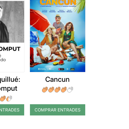
uillué:
Cancun
romput
NTRADES
COMPRAR ENTRADES