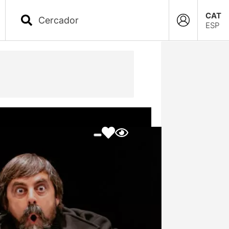
CAT
ESP