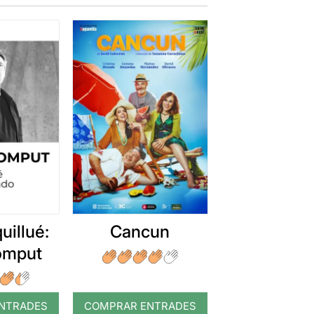
uillué:
Cancun
romput
NTRADES
COMPRAR ENTRADES