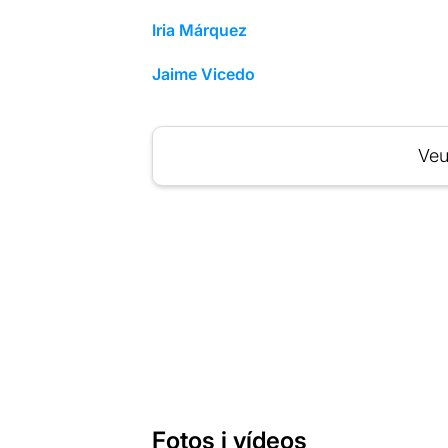
Iria Márquez
Jaime Vicedo
Veu
Fotos i vídeos