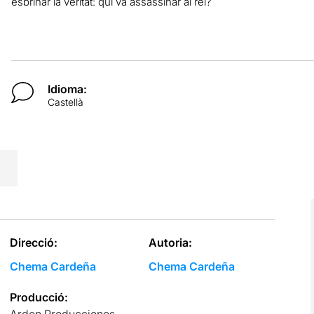
esbrinar la veritat: qui va assassinar al rei?
Idioma:
Castellà
Direcció:
Autoria:
Chema Cardeña
Chema Cardeña
Producció:
Arden Producciones