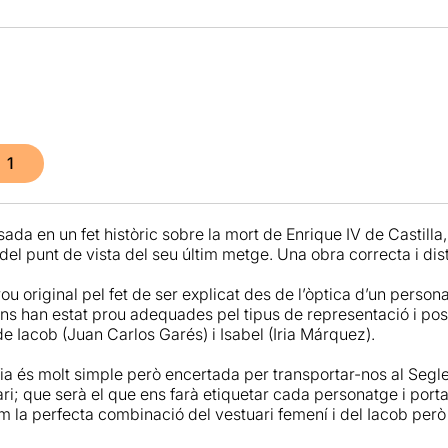
1
da en un fet històric sobre la mort de Enrique IV de Castilla,
 del punt de vista del seu últim metge. Una obra correcta i di
ou original pel fet de ser explicat des de l’òptica d’un perso
ons han estat prou adequades pel tipus de representació i pos
e Iacob (Juan Carlos Garés) i Isabel (Iria Márquez).
ia és molt simple però encertada per transportar-nos al Segle 
ri; que serà el que ens farà etiquetar cada personatge i porta
m la perfecta combinació del vestuari femení i del Iacob però