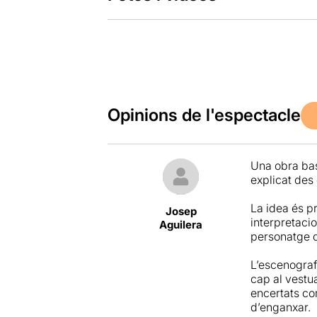
Opinions de l'espectacle
Una obra basa
explicat des
La idea és pr
Josep
interpretaci
Aguilera
personatge d
L’escenograf
cap al vestua
encertats co
d’enganxar.