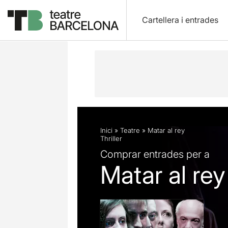
Cartellera i entrades
Descripció
Fitxa artística
Fotos i 
Inici
»
Teatre
»
Matar al rey
Thriller
Comprar entrades per a
Matar al rey