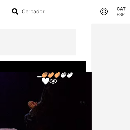
CAT
ESP