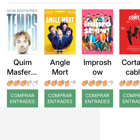
Quim
Angle
Improsh
Corta
Masferre
Mort
ow
cab
r: Temps
roj
COMPRAR
COMPRAR
COMPRAR
COMP
ENTRADES
ENTRADES
ENTRADES
ENTRA