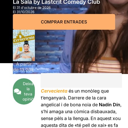
La Sala by Lastcrit Comedy Club
El 31 d'octubre de 2026
El 31/10/2026
COMPRAR ENTRADES
A partir
de
13,20€
Deixa
la
Cervecienta
és un monòleg que
teva
t’enganyarà. Darrere de la cara
opinió
angelical i de bona noia de
Nadín Dín
,
s’hi amaga una còmica disbauxada,
sense pèls a la llengua. En aquest xou
aquesta dita de «té pell de xai» es fa