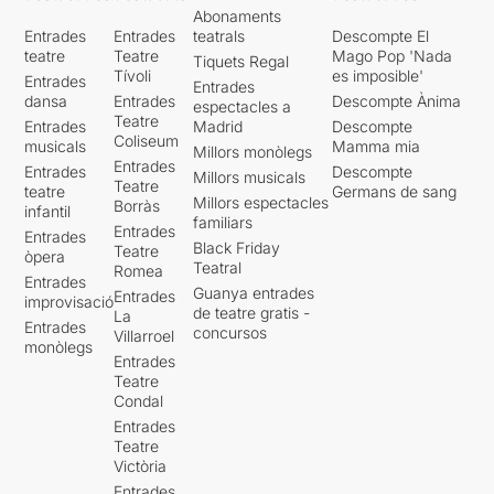
Abonaments
Entrades
Entrades
teatrals
Descompte El
teatre
Teatre
Mago Pop 'Nada
Tiquets Regal
Tívoli
es imposible'
Entrades
Entrades
dansa
Entrades
Descompte Ànima
espectacles a
Teatre
Entrades
Madrid
Descompte
Coliseum
musicals
Mamma mia
Millors monòlegs
Entrades
Entrades
Descompte
Millors musicals
Teatre
teatre
Germans de sang
Millors espectacles
Borràs
infantil
familiars
Entrades
Entrades
Black Friday
Teatre
òpera
Teatral
Romea
Entrades
Guanya entrades
Entrades
improvisació
de teatre gratis -
La
Entrades
concursos
Villarroel
monòlegs
Entrades
Teatre
Condal
Entrades
Teatre
Victòria
Entrades