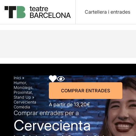
Cartellera i entrades
Descripció
Horaris
Fitxa artística
Fotos i víd
Inici
»
Humor
,
Monòlegs
,
COMPRAR ENTRADES
Proximitat
,
Stand Up
»
Cervecienta
A partir de
13,20€
Comèdia
Comprar entrades per a
Cervecienta