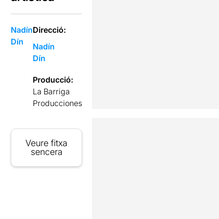
Nadín
Direcció:
Dín
Nadín
Dín
Producció:
La Barriga
Producciones
Veure fitxa
sencera