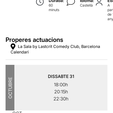
Durada:
Idioma:
Ed
60
Castellà
A
minuts
par
de 
an
Properes actuacions
La Sala by Lastcrit Comedy Club, Barcelona
Calendari
DISSABTE
31
OCTUBRE
18:00h
20:15h
22:30h