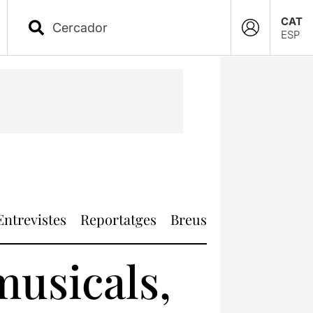
CAT
ESP
Entrevistes
Reportatges
Breus
musicals,