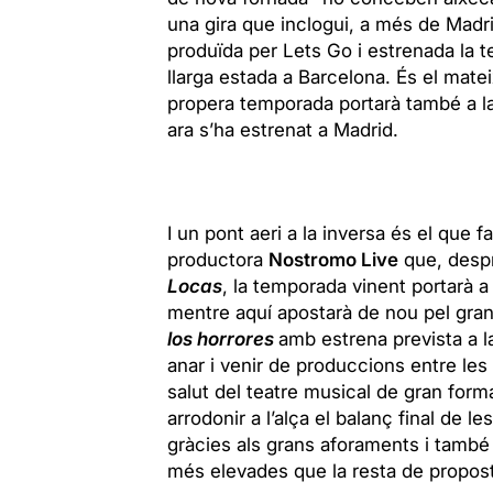
una gira que inclogui, a més de Mad
produïda per Lets Go i estrenada la
llarga estada a Barcelona. És el mate
propera temporada portarà també a la
ara s’ha estrenat a Madrid.
I un pont aeri a la inversa és el que 
productora
Nostromo Live
que, despr
L
ocas
, la temporada vinent
portarà a
mentre aquí apostarà de nou pel gr
los horrores
amb estrena prevista a la
anar i venir de produccions entre les
salut del teatre musical de gran fo
arrodonir a l’alça el balanç final de l
gràcies als grans aforaments i també 
més elevades que la resta de propost