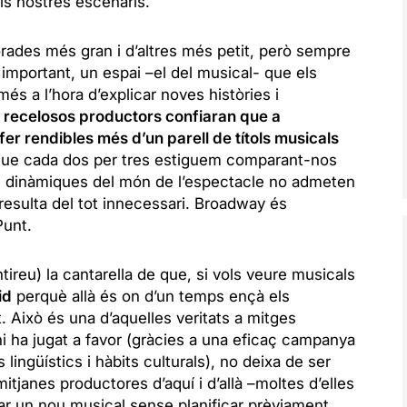
als nostres escenaris.
orades més gran i d’altres més petit, però sempre
important, un espai –el del musical- que els
s a l’hora d’explicar noves històries i
s recelosos productors confiaran que a
er rendibles més d’un parell de títols musicals
l que cada dos per tres estiguem comparant-nos
dinàmiques del món de l’espectacle no admeten
resulta del tot innecessari. Broadway és
Punt.
ntireu) la cantarella de que, si vols veure musicals
id
perquè allà és on d’un temps ençà els
. Això és una d’aquelles veritats a mitges
hi ha jugat a favor (gràcies a una eficaç campanya
lingüístics i hàbits culturals), no deixa de ser
itjanes productores d’aquí i d’allà –moltes d’elles
r un nou musical sense planificar prèviament