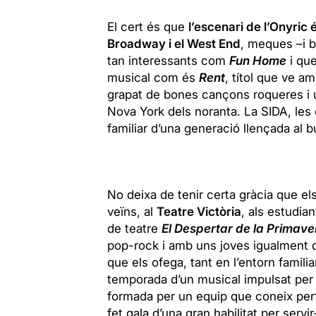
El cert és que
l’escenari de l’Onyric
Broadway i el West End
, meques –i b
tan interessants com
Fun Home
i que
musical com és
Rent
, títol que ve am
grapat de bones cançons roqueres i 
Nova York dels noranta. La SIDA, les
familiar d’una generació llençada al bu
No deixa de tenir certa gràcia que 
veïns, al
Teatre Victòria
, als estudian
de teatre
El Despertar de la Primave
pop-rock i amb uns joves igualment d
que els ofega, tant en l’entorn famili
temporada d’un musical impulsat per
formada per un equip que coneix perf
fet gala d’una gran habilitat per serv