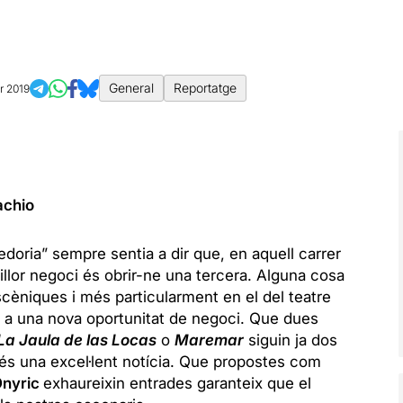
General
Reportatge
r 2019
achio
oria” sempre sentia a dir que, en aquell carrer
millor negoci és obrir-ne una tercera. Alguna cosa
scèniques i més particularment en el del teatre
t i a una nova oportunitat de negoci. Que dues
La Jaula de las Locas
o
Maremar
siguin ja dos
s una excel·lent notícia. Que propostes com
Onyric
exhaureixin entrades garanteix que el