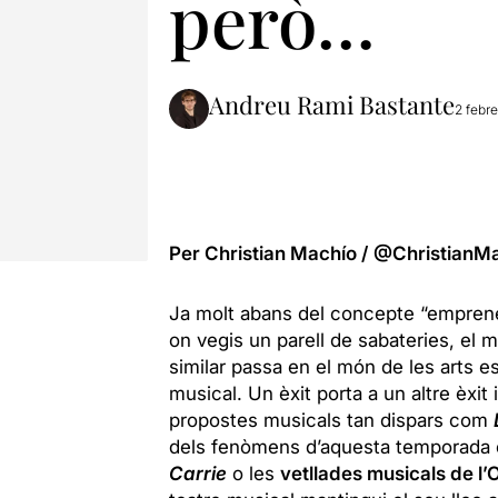
però…
Andreu Rami Bastante
2 febre
Per Christian Machío /
@ChristianM
Ja molt abans del concepte “emprened
on vegis un parell de sabateries, el 
similar passa en el món de les arts e
musical. Un èxit porta a un altre èxi
propostes musicals tan dispars com
dels fenòmens d’aquesta temporada é
Carrie
o les
vetllades musicals de l’