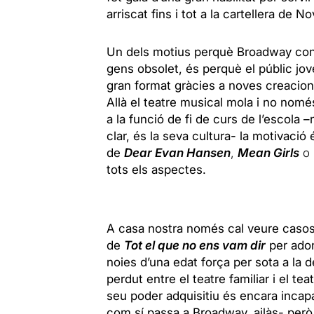
arriscat fins i tot a la cartellera de 
Un dels motius perquè Broadway cont
gens obsolet, és perquè el públic jove
gran format gràcies a noves creacion
Allà el teatre musical mola i no només
a la funció de fi de curs de l’escola 
clar, és la seva cultura- la motivaci
de
Dear Evan Hansen
,
Mean Girls
o
tots els aspectes.
A casa nostra només cal veure caso
de
Tot el que no ens vam dir
per adon
noies d’una edat força per sota a la d
perdut entre el teatre familiar i el tea
seu poder adquisitiu és encara incap
com sí passa a Broadway, ailàs- per