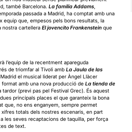
rid, també Barcelona.
La família Addams
,
 temporada passada a Madrid, ha comptat amb una
ix equip que, empesos pels bons resultats, la
 nostra cartellera
El jovencito Frankenstein
que
farà l’equip de la recentment apareguda
és de triomfar al Tívoli amb
La Jaula de las
 Madrid el musical liderat per Àngel Llàcer
an format amb una nova producció de
La tienda de
 tardor (previ pas pel Festival Grec). És aquest
 dues principals places el que garanteix la bona
rmat que, no ens enganyem, sempre permet
es xifres totals dels nostres escenaris, en part
a les seves recaptacions de taquilla, per força
es de text.