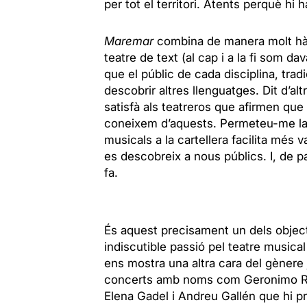
per tot el territori. Atents perquè hi
Maremar
combina de manera molt hàbil
teatre de text (al cap i a la fi som d
que el públic de cada disciplina, tra
descobrir altres llenguatges. Dit d’al
satisfà als teatreros que afirmen que e
coneixem d’aquests. Permeteu-me la 
musicals a la cartellera facilita més 
es descobreix a nous públics. I, de p
fa.
És aquest precisament un dels object
indiscutible passió pel teatre musica
ens mostra una altra cara del gènere 
concerts amb noms com
Geronimo 
Elena Gadel i Andreu Gallén
que hi pr