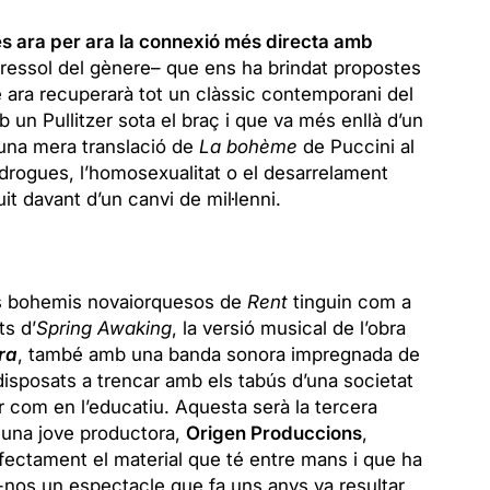
 és ara per ara la connexió més directa amb
ressol del gènere– que ens ha brindat propostes
 ara recuperarà tot un clàssic contemporani del
b un Pullitzer sota el braç i que va més enllà d’un
una mera translació de
La bohème
de Puccini al
 drogues, l’homosexualitat o el desarrelament
it davant d’un canvi de mil·lenni.
els bohemis novaiorquesos de
Rent
tinguin com a
ts d’
Spring Awaking
, la versió musical de l’obra
ra
, també amb una banda sonora impregnada de
isposats a trencar amb els tabús d’una societat
ar com en l’educatiu. Aquesta serà la tercera
 una jove productora,
Origen Produccions
,
ectament el material que té entre mans i que ha
ir-nos un espectacle que fa uns anys va resultar