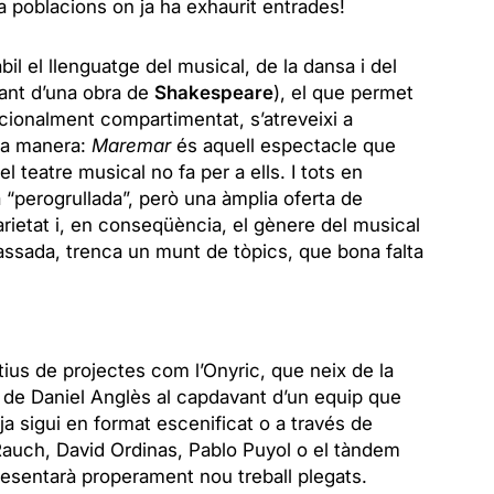
 ha poblacions on ja ha exhaurit entrades!
 el llenguatge del musical, de la dansa i del
avant d’una obra de
Shakespeare
), el que permet
dicionalment compartimentat, s’atreveixi a
tra manera:
Maremar
és aquell espectacle que
l teatre musical no fa per a ells. I tots en
“perogrullada”, però una àmplia oferta de
varietat i, en conseqüència, el gènere del musical
assada, trenca un munt de tòpics, que bona falta
ius de projectes com l’Onyric, que neix de la
l de Daniel Anglès al capdavant d’un equip que
ja sigui en format escenificat o a través de
Rauch
,
David Ordinas, Pablo Puyol
o el tàndem
esentarà properament nou treball plegats.