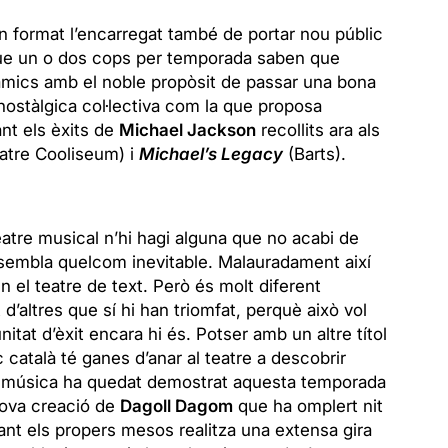
n format l’encarregat també de portar nou públic
que un o dos cops per temporada saben que
 amics amb el noble propòsit de passar una bona
 nostàlgica col·lectiva com la que proposa
ant els èxits de
Michael Jackson
recollits ara als
atre Cooliseum) i
Michael’s Legacy
(Barts).
atre musical n’hi hagi alguna que no acabi de
 sembla quelcom inevitable. Malauradament així
n el teatre de text. Però és molt diferent
d’altres que sí hi han triomfat, perquè això vol
unitat d’èxit encara hi és. Potser amb un altre títol
c català té ganes d’anar al teatre a descobrir
la música ha quedat demostrat aquesta temporada
 nova creació de
Dagoll Dagom
que ha omplert nit
ant els propers mesos realitza una extensa gira