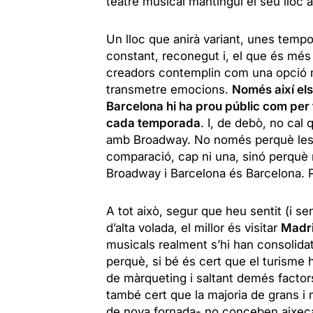
teatre musical mantingui el seu lloc 
Un lloc que anirà variant, unes temp
constant, reconegut i, el que és més 
creadors contemplin com una opció mé
transmetre emocions.
Només així el
Barcelona hi ha prou públic com per f
cada temporada
. I, de debò, no ca
amb Broadway. No només perquè les 
comparació, cap ni una, sinó perquè 
Broadway i Barcelona és Barcelona. 
A tot això, segur que heu sentit (i se
d’alta volada, el millor és visitar
Madr
musicals realment s’hi han consolidat
perquè, si bé és cert que el turisme 
de màrqueting i saltant demés factors 
també cert que la majoria de grans i m
de nova fornada- no conceben aixeca