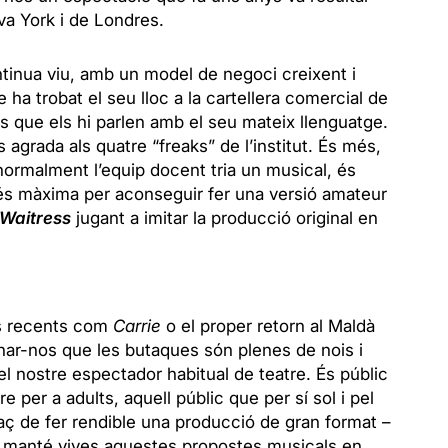
Nova York i de Londres.
inua viu, amb un model de negoci creixent i
 ha trobat el seu lloc a la cartellera comercial de
s que els hi parlen amb el seu mateix llenguatge.
 agrada als quatre “freaks” de l’institut. És més,
–normalment l’equip docent tria un musical, és
ó és màxima per aconseguir fer una versió amateur
Waitress
jugant a imitar la producció original en
s recents com
Carrie
o el proper retorn al Maldà
ar-nos que les butaques són plenes de nois i
el nostre espectador habitual de teatre. És públic
tre per a adults, aquell públic que per sí sol i pel
aç de fer rendible una producció de gran format –
ò manté vives aquestes propostes musicals en