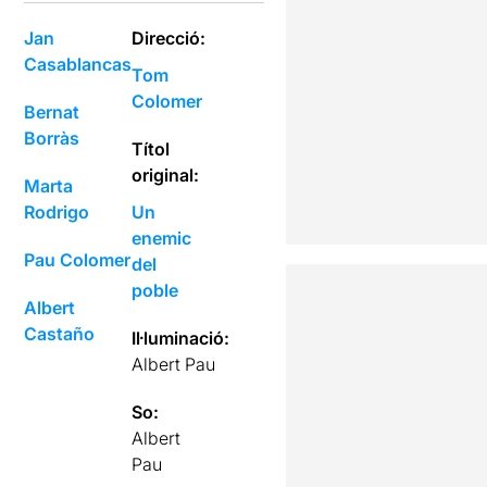
Jan
Direcció:
Casablancas
Tom
Colomer
Bernat
Borràs
Títol
original:
Marta
Rodrigo
Un
enemic
Pau Colomer
del
poble
Albert
Castaño
Il·luminació:
Albert Pau
So:
Albert
Pau