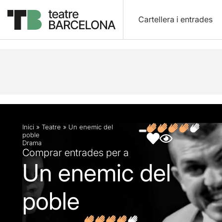
Cartellera i entrades
Descripció
Fitxa artística
Fotos i vídeos
Opin
Inici
»
Teatre
»
Un enemic del
poble
Drama
Comprar entrades per a
Un enemic del
poble