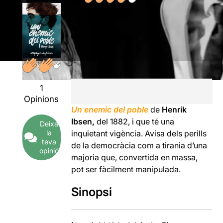
1
Opinions
Un enemic del poble
de
Henrik
Ibsen,
del 1882, i que té una
Deixa
la
inquietant vigència. Avisa dels perills
teva
de la democràcia com a tirania d’una
opinió
majoria que, convertida en massa,
pot ser fàcilment manipulada.
Sinopsi