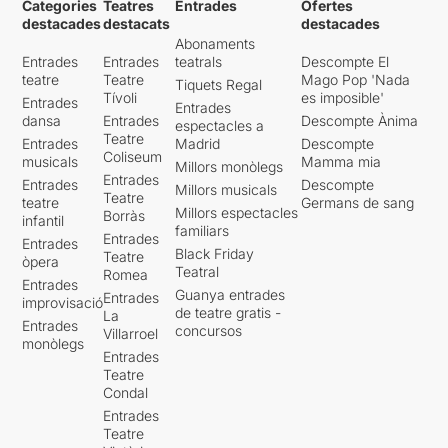
Categories
Teatres
Entrades
Ofertes
destacades
destacats
destacades
Abonaments
Entrades
Entrades
teatrals
Descompte El
teatre
Teatre
Mago Pop 'Nada
Tiquets Regal
Tívoli
es imposible'
Entrades
Entrades
dansa
Entrades
Descompte Ànima
espectacles a
Teatre
Entrades
Madrid
Descompte
Coliseum
musicals
Mamma mia
Millors monòlegs
Entrades
Entrades
Descompte
Millors musicals
Teatre
teatre
Germans de sang
Millors espectacles
Borràs
infantil
familiars
Entrades
Entrades
Black Friday
Teatre
òpera
Teatral
Romea
Entrades
Guanya entrades
Entrades
improvisació
de teatre gratis -
La
Entrades
concursos
Villarroel
monòlegs
Entrades
Teatre
Condal
Entrades
Teatre