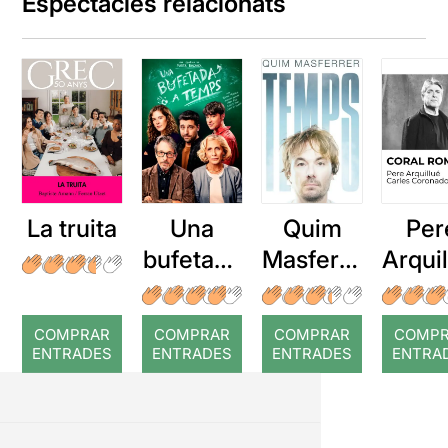
Espectacles relacionats
La truita
Una
Quim
Per
bufetada
Masferre
Arqui
a temps
r: Temps
: Cor
romp
COMPRAR
COMPRAR
COMPRAR
COMP
ENTRADES
ENTRADES
ENTRADES
ENTRA