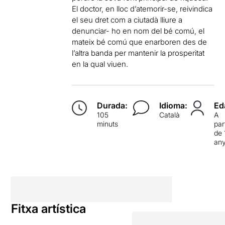
El doctor, en lloc d’atemorir-se, reivindica
el seu dret com a ciutadà lliure a
denunciar- ho en nom del bé comú, el
mateix bé comú que enarboren des de
l’altra banda per mantenir la prosperitat
en la qual viuen.
Durada:
Idioma:
Ed
105
Català
A
minuts
par
de 
an
Fitxa artística