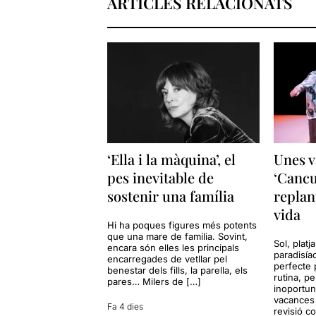
ARTICLES RELACIONATS
‘Ella i la màquina’, el
Unes v
pes inevitable de
‘Cancu
sostenir una família
replan
vida
Hi ha poques figures més potents
que una mare de família. Sovint,
Sol, platj
encara són elles les principals
paradisía
encarregades de vetllar pel
perfecte 
benestar dels fills, la parella, els
rutina, p
pares… Milers de […]
inoportun
vacances 
Fa 4 dies
revisió c