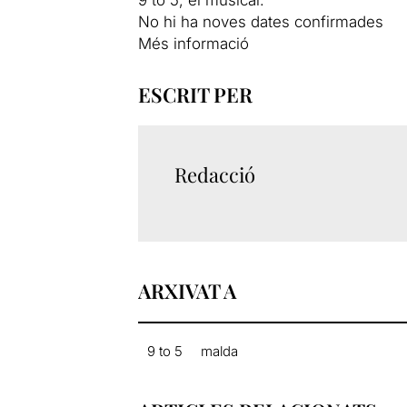
No hi ha noves dates confirmades
Més informació
ESCRIT PER
Redacció
ARXIVAT A
9 to 5
malda