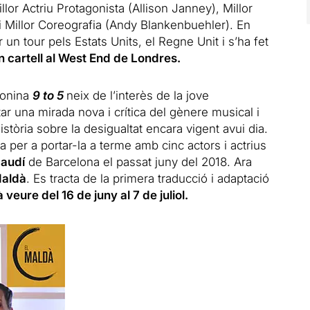
llor Actriu Protagonista (Allison Janney), Millor
i Millor Coreografia (Andy Blankenbuehler). En
 un tour pels Estats Units, el Regne Unit i s’ha fet
 cartell al West End de Londres.
elonina
9 to 5
neix de l’interès de la jove
ar una mirada nova i crítica del gènere musical i
stòria sobre la desigualtat encara vigent avui dia.
a per a portar-la a terme amb cinc actors i actrius
Gaudí
de Barcelona el passat juny del 2018. Ara
Maldà
. Es tracta de la primera traducció i adaptació
 veure del 16 de juny al 7 de juliol.