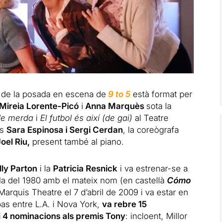
pa de la posada en escena de
9 to 5
està format per
 Mireia Lorente-Picó
i
Anna Marquès
sota la
de merda
i
El futbol és així (de gai)
al Teatre
fs
Sara Espinosa i Sergi Cerdan
, la coreògrafa
oel Riu,
present també al piano.
lly Parton
i la
Patricia Resnick
i va estrenar-se a
ula del 1980 amb el mateix nom (en castellà
Cómo
 Marquis Theatre el 7 d’abril de 2009 i va estar en
pas entre L.A. i Nova York,
va rebre 15
 4 nominacions als premis Tony
: incloent, Millor