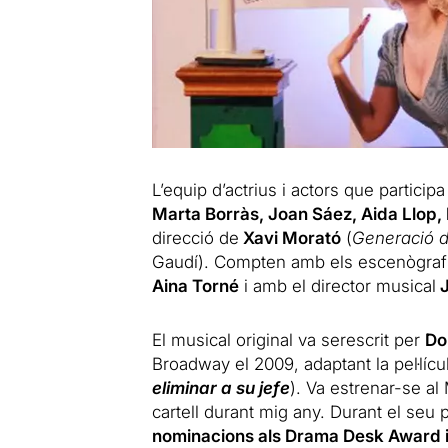
L’equip d’actrius i actors que partici
Marta Borràs, Joan Sáez, Aida Llop,
direcció de
Xavi Morató
(
Generació 
Gaudí). Compten amb els escenògra
Aina Torné
i amb el director musical
J
El musical original va serescrit per
Do
Broadway el 2009, adaptant la pel·líc
eliminar a su jefe
). Va estrenar-se al
cartell durant mig any. Durant el seu 
nominacions als Drama Desk Award i