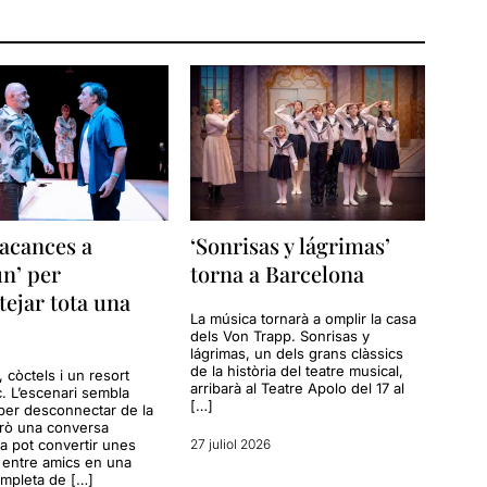
acances a
‘Sonrisas y lágrimas’
n’ per
torna a Barcelona
tejar tota una
La música tornarà a omplir la casa
dels Von Trapp. Sonrisas y
lágrimas, un dels grans clàssics
de la història del teatre musical,
a, còctels i un resort
arribarà al Teatre Apolo del 17 al
c. L’escenari sembla
[…]
per desconnectar de la
erò una conversa
a pot convertir unes
27 juliol 2026
entre amics en una
ompleta de […]