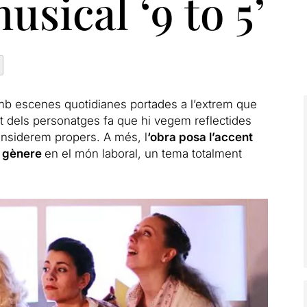
sical ‘9 to 5’
b escenes quotidianes portades a l’extrem que
t dels personatges fa que hi vegem reflectides
considerem propers. A més, l
‘obra posa l’accent
de gènere
en el món laboral, un tema totalment