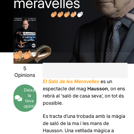
meravelles
5
Opinions
El Saló de les Meravelles
es un
espectacle del mag
Hausson
, on ens
Deixa
rebrà al ‘saló de casa seva’, on tot és
la
teva
possible.
opinió
Es tracta d’una trobada amb la màgia
de saló de la ma i les mans de
Hausson. Una vetllada màgica a