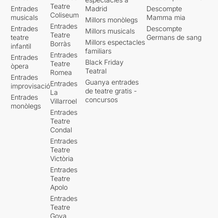
Teatre
Entrades
Madrid
Descompte
Coliseum
musicals
Mamma mia
Millors monòlegs
Entrades
Entrades
Descompte
Millors musicals
Teatre
teatre
Germans de sang
Millors espectacles
Borràs
infantil
familiars
Entrades
Entrades
Black Friday
Teatre
òpera
Teatral
Romea
Entrades
Guanya entrades
Entrades
improvisació
de teatre gratis -
La
Entrades
concursos
Villarroel
monòlegs
Entrades
Teatre
Condal
Entrades
Teatre
Victòria
Entrades
Teatre
Apolo
Entrades
Teatre
Goya