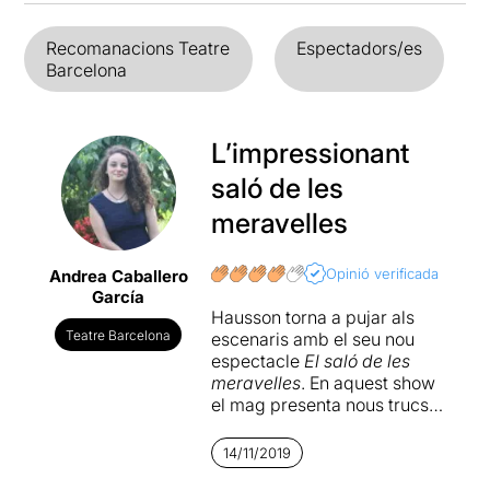
Recomanacions Teatre
Espectadors/es
Barcelona
L’impressionant
saló de les
meravelles
Opinió verificada
Andrea Caballero
García
Hausson torna a pujar als
Teatre Barcelona
escenaris amb el seu nou
espectacle
El saló de les
meravelles
. En aquest show
el mag presenta nous trucs
basats, especialment, en les
cartes. Tal i com diu el títol,
14/11/2019
totes les demostracions de