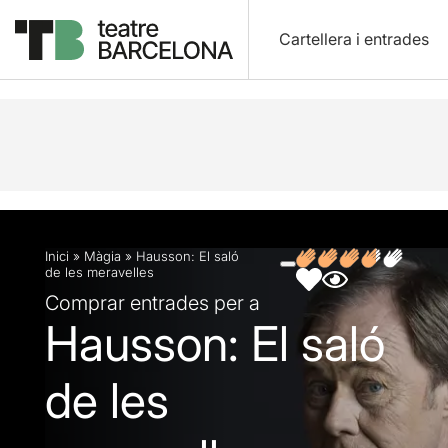
Cartellera i entrades
Descripció
Fitxa artística
Fotos i vídeos
Opin
Inici
»
Màgia
»
Hausson: El saló
de les meravelles
Comprar entrades per a
Hausson: El saló
de les