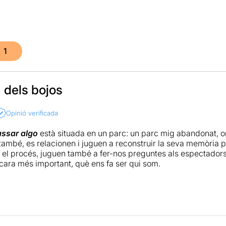
1
a dels bojos
Opinió verificada
assar algo
està situada en un parc: un parc mig abandonat, 
ambé, es relacionen i juguen a reconstruir la seva memòria
 en el procés, juguen també a fer-nos preguntes als espectad
ncara més important, què ens fa ser qui som.
nent de reflexió filosòfica, existencialista, es barreja amb 
lia de la tardor, present a l’escenari tant en la decadència d
 seques escampades pel terra, fins a la felicitat, aquella alegr
n que empatitzem i que, al final, acabem preguntant-nos qui 