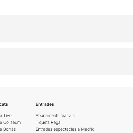
cats
Entrades
e Tívoli
Abonaments teatrals
re Coliseum
Tiquets Regal
e Borràs
Entrades espectacles a Madrid