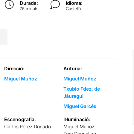
Durada:
Idioma:
75 minuts
Castellà
Direcció:
Autoria:
Miguel Muñoz
Miguel Muñoz
Txubio Fdez. de
Jáuregui
Miguel Garcés
Escenografia:
Il·luminació:
Carlos Pérez Donado
Miguel Muñoz
Tom Donnellan