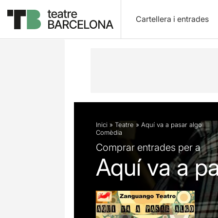
Cartellera i entrades
Descripció
Fitxa artística
Fotos i 
Inici
»
Teatre
»
Aquí va a pasar algo
Comèdia
Comprar entrades per a
Aquí va a pa