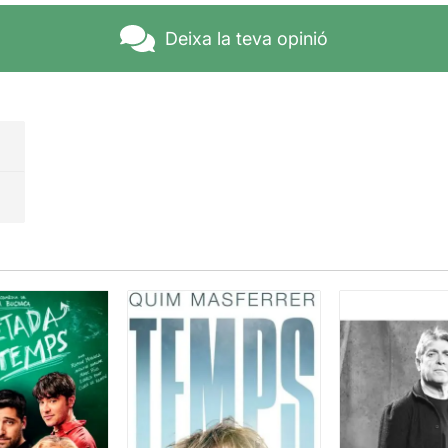
actors hi aporten grans dosis d’energia, entregant-se en cos i
tual. Avís al públic: viurà una sorpresa final on s’endinsarà a
Deixa la teva opinió