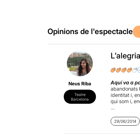
Opinions de l'espectacle
L’alegri
Aquí va a p
Neus Riba
abandonats t
identitat i,
Teatre
Barcelona
qui som i, e
Aquest compo
de la melanco
29/06/2014
de les fulles
aconsegueixe