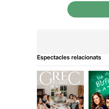
La parella d’
en teatre ges
esperava.
Espectacles relacionats