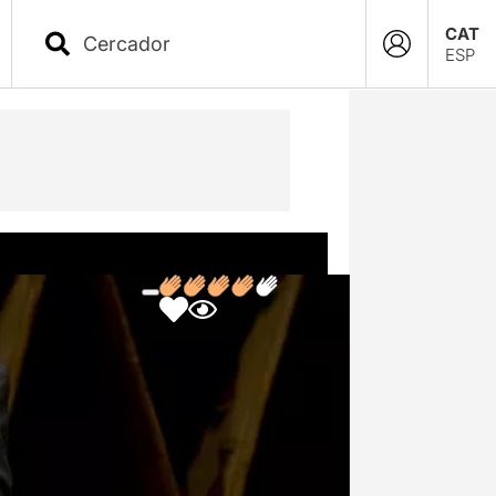
CAT
ESP