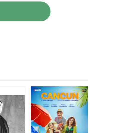
 ànima, i convertint també l’obra
 l’espectacle més del que