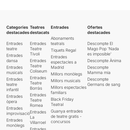
Categories
Teatres
Entrades
Ofertes
destacades
destacats
destacades
Abonaments
Entrades
Entrades
teatrals
Descompte El
teatre
Teatre
Mago Pop 'Nada
Tiquets Regal
Tívoli
es imposible'
Entrades
Entrades
dansa
Entrades
Descompte Ànima
espectacles a
Teatre
Entrades
Madrid
Descompte
Coliseum
musicals
Mamma mia
Millors monòlegs
Entrades
Entrades
Descompte
Millors musicals
Teatre
teatre
Germans de sang
Millors espectacles
Borràs
infantil
familiars
Entrades
Entrades
Black Friday
Teatre
òpera
Teatral
Romea
Entrades
Guanya entrades
Entrades
improvisació
de teatre gratis -
La
Entrades
concursos
Villarroel
monòlegs
Entrades