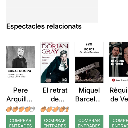
Espectacles relacionats
Pere
El retrat
Miquel
Rèqu
Arquillué
de
Barcelon
de Ve
: Coral
Dorian
a: Rojos
romput
Gray
COMPRAR
COMPRAR
COMPRAR
COMP
ENTRADES
ENTRADES
ENTRADES
ENTRA