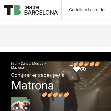
Cartellera i entrades
Descripció
Fitxa artística
Fotos i vídeos
Opin
Inici
»
Dansa
,
Música
»
Matrona
Comprar entrades per a
Matrona