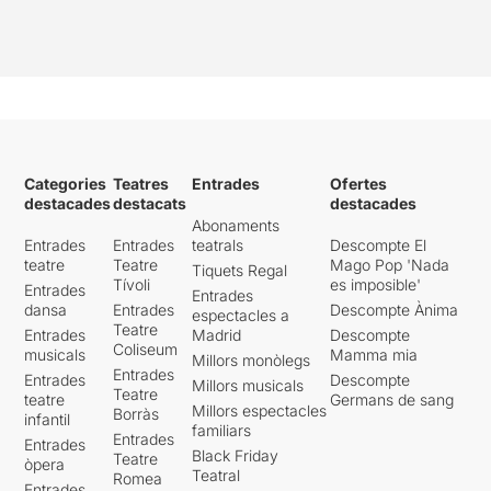
Categories
Teatres
Entrades
Ofertes
destacades
destacats
destacades
Abonaments
Entrades
Entrades
teatrals
Descompte El
teatre
Teatre
Mago Pop 'Nada
Tiquets Regal
Tívoli
es imposible'
Entrades
Entrades
dansa
Entrades
Descompte Ànima
espectacles a
Teatre
Entrades
Madrid
Descompte
Coliseum
musicals
Mamma mia
Millors monòlegs
Entrades
Entrades
Descompte
Millors musicals
Teatre
teatre
Germans de sang
Millors espectacles
Borràs
infantil
familiars
Entrades
Entrades
Black Friday
Teatre
òpera
Teatral
Romea
Entrades