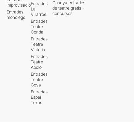
Guanya entrades
Entrades
improvisació
de teatre gratis -
La
Entrades
concursos
Villarroel
monòlegs
Entrades
Teatre
Condal
Entrades
Teatre
Victòria
Entrades
Teatre
Apolo
Entrades
Teatre
Goya
Entrades
Espai
Texas