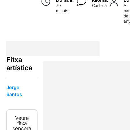
Durada:
Idioma:
Ed
70
Castellà
A
minuts
par
de 
an
Fitxa
artística
Jorge
Santos
Veure
fitxa
sencera