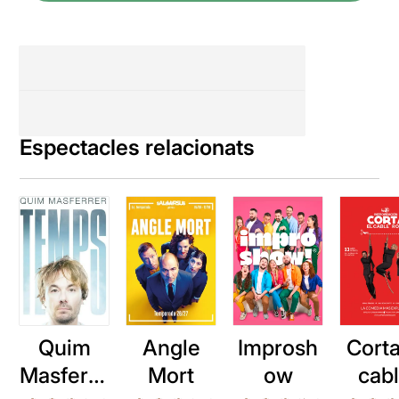
Espectacles relacionats
Quim
Angle
Improsh
Corta
Masferre
Mort
ow
cab