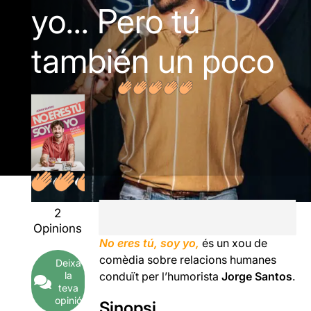
yo... Pero tú
también un poco
2
Opinions
No eres tú, soy yo,
és un xou de
comèdia sobre relacions humanes
Deixa
conduït per l’humorista
Jorge Santos
.
la
teva
opinió
Sinopsi