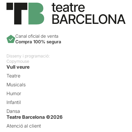
Canal oficial de venta
Compra 100% segura
Disseny i programació:
Copymouse
Vull veure
Teatre
Musicals
Humor
Infantil
Dansa
Teatre Barcelona ©2026
Atenció al client