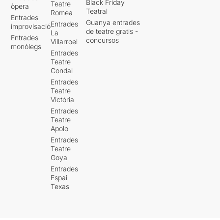
Black Friday
Teatre
òpera
Teatral
Romea
Entrades
Guanya entrades
Entrades
improvisació
de teatre gratis -
La
Entrades
concursos
Villarroel
monòlegs
Entrades
Teatre
Condal
Entrades
Teatre
Victòria
Entrades
Teatre
Apolo
Entrades
Teatre
Goya
Entrades
Espai
Texas