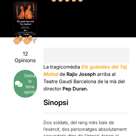
12
Opinions
La tragicomèdia
Els guàrdies del Taj
Mahal
de
Rajiv Joseph
arriba al
Deixa
la
Teatre Gaudí Barcelona de la mà del
teva
director
Pep Duran.
opinió
Sinopsi
Dos soldats, del rang més baix de
l’exèrcit, dos personatges absolutament
secundaris dins de l’imperi, tenen el