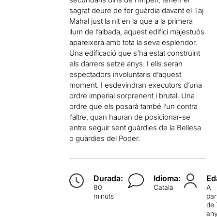
sagrat deure de fer guàrdia davant el Taj
Mahal just la nit en la que a la primera
llum de l’albada, aquest edifici majestuós
apareixerà amb tota la seva esplendor.
Una edificació que s’ha estat construint
els darrers setze anys. I ells seran
espectadors involuntaris d’aquest
moment. I esdevindran executors d’una
ordre imperial sorprenent i brutal. Una
ordre que els posarà també l’un contra
l’altre, quan hauran de posicionar-se
entre seguir sent guàrdies de la Bellesa
o guàrdies del Poder.
Durada:
Idioma:
Ed
80
Català
A
minuts
par
de 
an