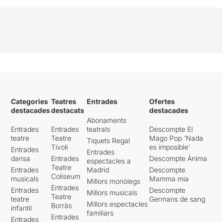
Categories
Teatres
Entrades
Ofertes
destacades
destacats
destacades
Abonaments
Entrades
Entrades
teatrals
Descompte El
teatre
Teatre
Mago Pop 'Nada
Tiquets Regal
Tívoli
es imposible'
Entrades
Entrades
dansa
Entrades
Descompte Ànima
espectacles a
Teatre
Entrades
Madrid
Descompte
Coliseum
musicals
Mamma mia
Millors monòlegs
Entrades
Entrades
Descompte
Millors musicals
Teatre
teatre
Germans de sang
Millors espectacles
Borràs
infantil
familiars
Entrades
Entrades