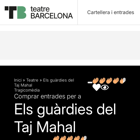
Cartellera i entrades
Descripció
Fitxa artística
Fotos i vídeos
Opin
Inici
»
Teatre
»
Els guàrdies del
Taj Mahal
Tragicomèdia
Comprar entrades per a
Els guàrdies del
Taj Mahal