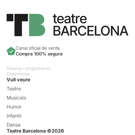
Canal oficial de venta
Compra 100% segura
Disseny i programació:
Copymouse
Vull veure
Teatre
Musicals
Humor
Infantil
Dansa
Teatre Barcelona ©2026