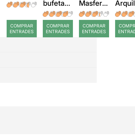
bufetada
Masferre
Arqui
a temps
r: Temps
: Cor
romp
COMPRAR
COMPRAR
COMPRAR
COMP
ENTRADES
ENTRADES
ENTRADES
ENTRA