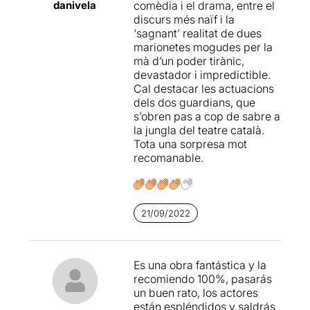
danivela
comèdia i el drama, entre el
discurs més naïf i la
‘sagnant’ realitat de dues
marionetes mogudes per la
mà d’un poder tirànic,
devastador i impredictible.
Cal destacar les actuacions
dels dos guardians, que
s’obren pas a cop de sabre a
la jungla del teatre català.
Tota una sorpresa mot
recomanable.
21/09/2022
Es una obra fantástica y la
recomiendo 100%, pasarás
un buen rato, los actores
están espléndidos y saldrás