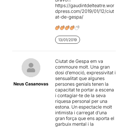
Nova York i li va dedicar un
https://gaudintdelteatre.wor
poema en el seu llibre
dpress.com/2019/01/12/ciut
“Poeta a Nova York”, aquesta
at-de-gespa/
“Oda a Walt Whitman” ....
podeu veure-la clicant en
aquest
ENLLAÇ
...
13/01/2019
Oda que
ha donat peu a
Joan Vázquez per enllaçar
als dos poetes
,
especialment amb el vincle
Ciutat de Gespa em va
de l'homosexualitat.
commoure molt. Una gran
dosi d’emoció, expressivitat i
CIUTAT DE GESPA
ha estat
sensualitat que algunes
creada per
Joan Vázquez
Neus Casanovas
persones genials tenen la
amb el compositor i pianista
capacitat te portar a escena
Gerard Alonso
, la
i contagiar-te de la seva
direcció és de
Víctor Álvaro
riquesa personal per una
i
estona. Un espectacle molt
la coreografia de
Bealia Gue
intimista i carregat d’una
rra
.
gran força que ens aporta el
garbuix mental i la