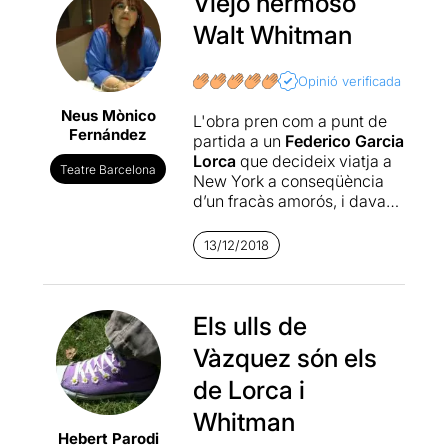
Viejo hermoso
Walt Whitman
Opinió verificada
Neus Mònico
L'obra pren com a punt de
Fernández
partida a un
Federico Garcia
Lorca
que decideix viatja a
Teatre Barcelona
New York a conseqüència
d’un fracàs amorós, i davant
la necessitat de fugir de
l'ambient opressor que es
13/12/2018
vivia a Espanya en aquella
època degut a la seva
condició sexual.
Els ulls de
Per
Lorca
New York va ser
Vàzquez són els
el descobriment d’una
societat més moderna, un
de Lorca i
lloc on poder viure i ser ell
Whitman
mateix amb total llibertat. De
Hebert Parodi
tots els barris, el que més li