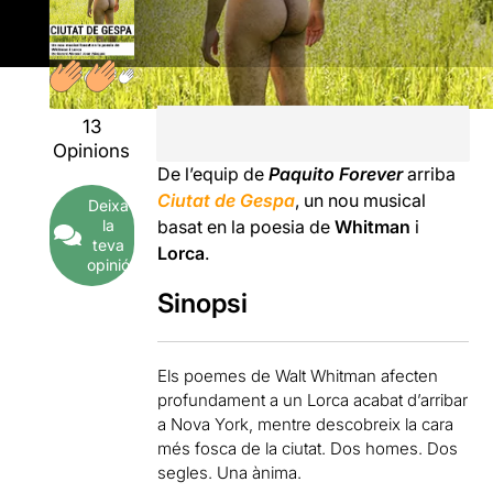
13
Opinions
De l’equip de
Paquito Forever
arriba
Ciutat de Gespa
, un nou musical
Deixa
la
basat en la poesia de
Whitman
i
teva
Lorca
.
opinió
Sinopsi
Els poemes de Walt Whitman afecten
profundament a un Lorca acabat d’arribar
a Nova York, mentre descobreix la cara
més fosca de la ciutat. Dos homes. Dos
segles. Una ànima.