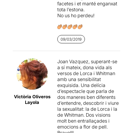
facetes i et manté enganxat
vida plena
sense
tota l’estona.
preocupacions.
No us ho perdeu!
Encara que Lorca i
Whitmann mai van poder
coincidir
als EUA -
09/03/2019
pertanyien a èpoques
diferents-
sí que
coexisteixen en aquest
muntatge
.
Joan Vazquez, superant-se
a sí mateix, dona vida als
Les dues històries
versos de Lorca i Whitman
s’entrellacen quan un nen li
amb una sensibilitat
fa una pregunta a Whitman,
exquisida. Una delícia
una pregunta que li farà
d’espectacle que parla de
trontollar els seus principis i
Victòria Oliveros
dos maneres ben diferents
afectarà profundament
Layola
d’entendre, descobrir i viure
l’existència de Lorca.
la sexualitat: la de Lorca i la
de Whitman. Dos visions
És de suposar que Garcia
molt ben entrallaçades i
Lorca coneixia la poesia de
emocions a flor de pell.
Whitman abans d’arribar a
Bravo!!!