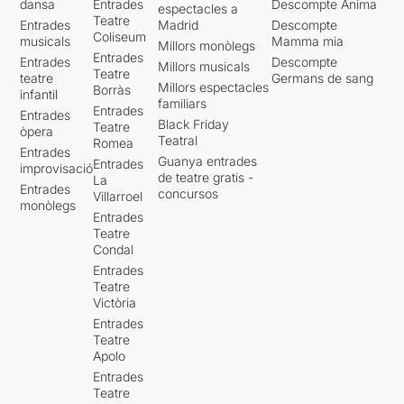
dansa
Entrades
Descompte Ànima
espectacles a
Teatre
Entrades
Madrid
Descompte
Coliseum
musicals
Mamma mia
Millors monòlegs
Entrades
Entrades
Descompte
Millors musicals
Teatre
teatre
Germans de sang
Millors espectacles
Borràs
infantil
familiars
Entrades
Entrades
Black Friday
Teatre
òpera
Teatral
Romea
Entrades
Guanya entrades
Entrades
improvisació
de teatre gratis -
La
Entrades
concursos
Villarroel
monòlegs
Entrades
Teatre
Condal
Entrades
Teatre
Victòria
Entrades
Teatre
Apolo
Entrades
Teatre