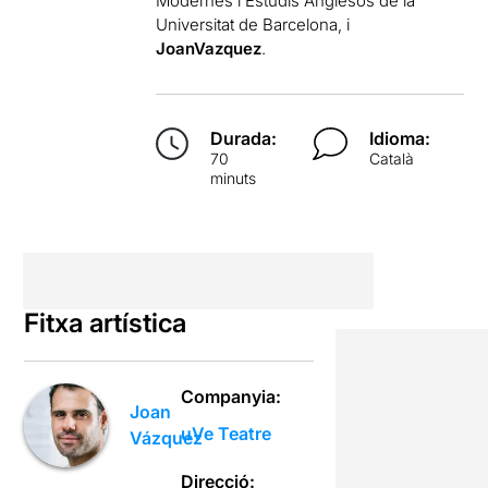
Modernes i Estudis Anglesos de la
Universitat de Barcelona, i
J
oanVazquez
.
Durada:
Idioma:
70
Català
minuts
Fitxa artística
Companyia:
Joan
uVe Teatre
Vázquez
Direcció: