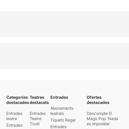
original, només cal clicar en
aquest
ENLLAÇ
Categories
Teatres
Entrades
Ofertes
destacades
destacats
destacades
Abonaments
Entrades
Entrades
teatrals
Descompte El
teatre
Teatre
Mago Pop 'Nada
Tiquets Regal
Tívoli
es imposible'
Entrades
Entrades