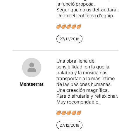
la funció proposa.
pertorba la visió de “l’altra
Segur que no us defraudarà.
banda”.
Un excel.lent feina d’equip.
Tampoc ens ha convençut
la coreografia
de Bealia Guerra
,
especialment a la primera
27/12/2018
part,
per l'exagerada
gestualitat de “Lorca”
, que
nosaltres considerem
Una obra llena de
totalment innecessària,
sensibilidad, en la que la
perquè l'espectacle ja
palabra y la música nos
desprèn de per si una
transportan a lo más íntimo
enorme sensibilitat poètica, i
Montserrat
de las pasiones humanas.
els moviments que la
Una creación magnífica.
coreògrafa li fa fer a
Para disfrutarla y reflexionar.
Joan Vàzquez
, en lloc de
Muy recomendable.
realçar la proposta,
l'empitjora
considerablement
.
27/12/2018
Malgrat els dos “però”