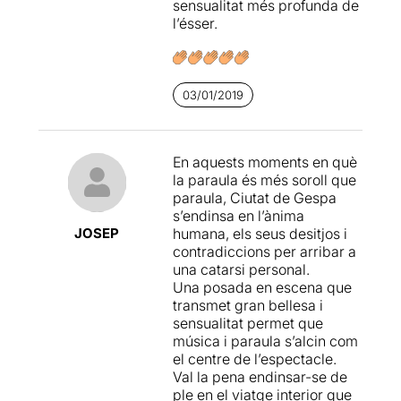
En la nostra funció qui
sensualitat més profunda de
estava al piano
l’ésser.
era
Haile Lizarazu
i al
clarinet i saxo,
Albert Abad
.
L'escenografia
que ha
03/01/2019
emprat Víctor AlGo a l'espai
escènic,
no ens ha agradat
gens
, com a mínim fins que
En aquests moments en què
ha desaparegut la mena de
la paraula és més soroll que
tul que separava els dos
paraula, Ciutat de Gespa
espais. Entenem que amb
s’endinsa en l’ànima
aquest tul “separador” es
JOSEP
humana, els seus desitjos i
volia mostrar a l'espectador
contradiccions per arribar a
la diferència vital entre
una catarsi personal.
ambdós poetes, ja
Una posada en escena que
diferenciats d’altra banda
transmet gran bellesa i
per l’idioma en què parlen
sensualitat permet que
(Lorca en castellà, Whitman
música i paraula s’alcin com
en català). Al nostre
el centre de l’espectacle.
entendre creiem que
Val la pena endinsar-se de
aquesta separació física es
ple en el viatge interior que
manté massa estona
i