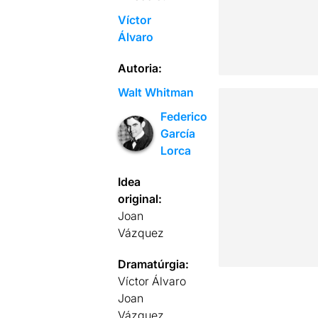
Víctor
Álvaro
Autoria:
Walt Whitman
Federico
García
Lorca
Idea
original:
Joan
Vázquez
Dramatúrgia:
Víctor Álvaro
Joan
Vázquez