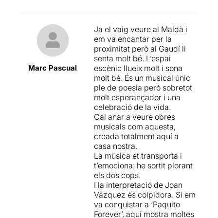
Aladrén) i de la traïció que
la proposta del text. Així,
creu ha rebut per part de
podem dir que ens trobem
Salvador Dalí i Luis Buñuel,
davant d'una proposta que
Ja el vaig veure al Maldà i
que han rodat “Un perro
no dubta en explorar a nivell
em va encantar per la
andaluz (Un chien andalou)”,
temàtic i escènic, tot
proximitat però al Gaudí li
segons Lorca en una clara
aconseguint presentar més
senta molt bé. L’espai
referència a ell. Els dos
grans escenes musicals
Marc Pascual
escènic llueix molt i sona
artistes i amics havien
individuals que no pas en el
molt bé. És un musical únic
criticat obertament la
seu conjunt, per la qual cosa
ple de poesia però sobretot
qualitat del seu “Romancero
ja val la pena apropar-se a
molt esperançador i una
gitano”.
veure-la.
celebració de la vida.
Cal anar a veure obres
A Nova York, Lorca està
musicals com aquesta,
preparant una conferència
,
creada totalment aquí a
però no troba les paraules
casa nostra.
adients, ja que en aquell
La música et transporta i
moment travessava per un
t’emociona: he sortit plorant
una crisi artística i,
els dos cops.
personalment, tenia molts
I la interpretació de Joan
dubtes per resoldre.
Vázquez és colpidora. Si em
va conquistar a ‘Paquito
75 anys abans, Walt
Forever’, aquí mostra moltes
Whitman gaudeix d’una