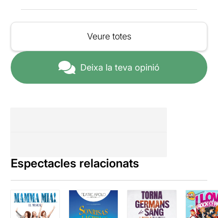
comentats, hem de dir que
el treball de Joan Vázquez
ens commou i ens transmet
l'enorme desesperació
Veure totes
de Lorca
, en no saber trobar
el seu lloc; la interpretació
de l'actor és magnètica i la
Deixa la teva opinió
proximitat amb què el veiem
cantar és realment
impagable i màgica.
La música uneix als dos
poetes,
les cançons de
Whitman estan traduïdes al
català
i s’inspiren en la
música popular del segle
XIX i en cançons de batalla,
Espectacles relacionats
ja que Whitman va servir
com a voluntari en hospitals
durant la Guerra de
secessió.
Contrasta la
música que acull Lorca
, una
música més
propera al jazz