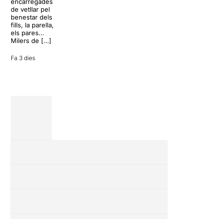
però una
encarregades
del 17 al […]
conversa
de vetllar pel
inoportuna pot
benestar dels
27 juliol 2026
convertir unes
fills, la parella,
vacances entre
els pares…
amics en una
Milers de […]
revisió completa
de […]
Fa 3 dies
28 juliol 2026