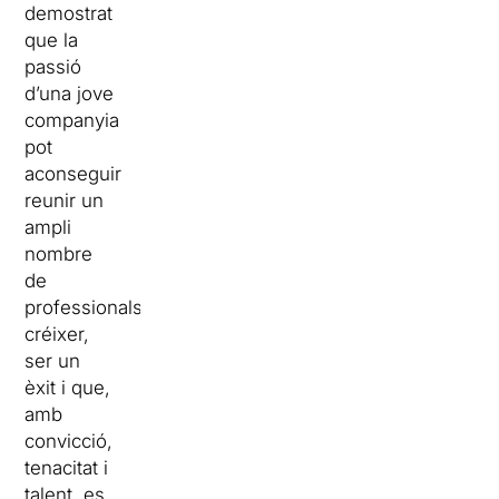
demostrat
que la
passió
d’una jove
companyia
pot
aconseguir
reunir un
ampli
nombre
de
professionals,
créixer,
ser un
èxit i que,
amb
convicció,
tenacitat i
talent, es