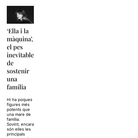
‘Ella i la
‘Sonrisas
Unes
màquina’,
y
vacances a
el pes
lágrimas’
‘Cancun’
inevitable
torna a
per
de
Barcelona
replantejar
sostenir
tota una
La música
una
vida
tornarà a
família
omplir la casa
dels Von
Sol, platja,
Trapp.
còctels i un
Hi ha poques
Sonrisas y
resort
figures més
lágrimas, un
paradisíac.
potents que
dels grans
L’escenari
una mare de
clàssics de la
sembla perfecte
família.
història del
per
Sovint, encara
teatre musical,
desconnectar
són elles les
arribarà al
de la rutina,
principals
Teatre Apolo