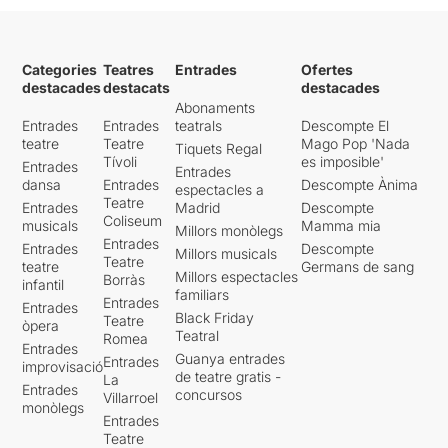
Categories
Teatres
Entrades
Ofertes
destacades
destacats
destacades
Abonaments
Entrades
Entrades
teatrals
Descompte El
teatre
Teatre
Mago Pop 'Nada
Tiquets Regal
Tívoli
es imposible'
Entrades
Entrades
dansa
Entrades
Descompte Ànima
espectacles a
Teatre
Entrades
Madrid
Descompte
Coliseum
musicals
Mamma mia
Millors monòlegs
Entrades
Entrades
Descompte
Millors musicals
Teatre
teatre
Germans de sang
Millors espectacles
Borràs
infantil
familiars
Entrades
Entrades
Black Friday
Teatre
òpera
Teatral
Romea
Entrades
Guanya entrades
Entrades
improvisació
de teatre gratis -
La
Entrades
concursos
Villarroel
monòlegs
Entrades
Teatre