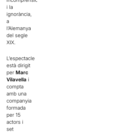
incomprensió
i la
ignorància,
a
l’Alemanya
del segle
XIX.
L’espectacle
està dirigit
per
Marc
Vilavella
i
compta
amb una
companyia
formada
per 15
actors i
set