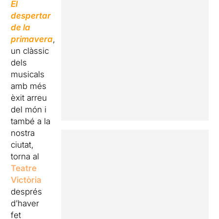
El
despertar
de la
primavera
,
un clàssic
dels
musicals
amb més
èxit arreu
del món i
també a la
nostra
ciutat,
torna al
Teatre
Victòria
després
d’haver
fet