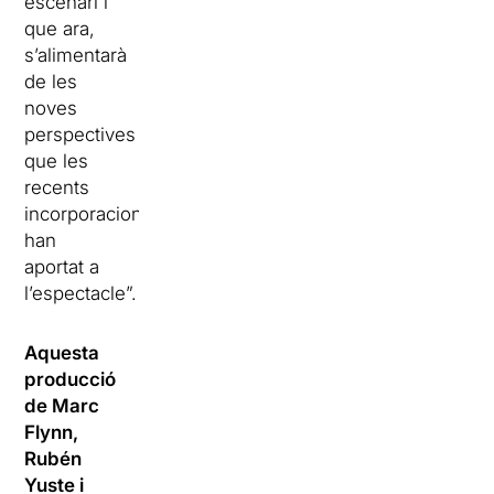
escenari i
que ara,
s’alimentarà
de les
noves
perspectives
que les
recents
incorporacions
han
aportat a
l’espectacle”.
Aquesta
producció
de Marc
Flynn,
Rubén
Yuste i