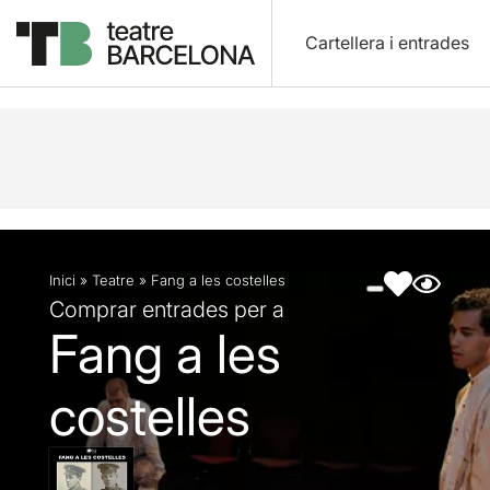
Cartellera i entrades
Descripció
Fitxa artística
Fotos i vídeos
Artic
Inici
»
Teatre
»
Fang a les costelles
Comprar entrades per a
Fang a les
costelles