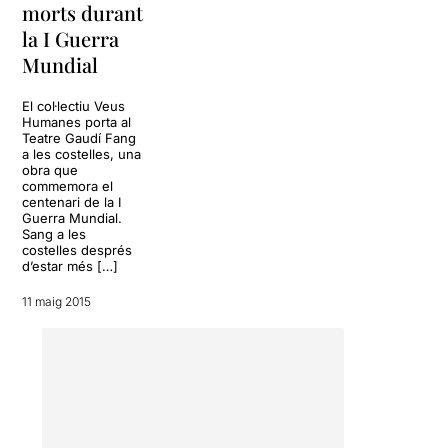
morts durant
la I Guerra
Mundial
El col·lectiu Veus
Humanes porta al
Teatre Gaudí Fang
a les costelles, una
obra que
commemora el
centenari de la I
Guerra Mundial.
Sang a les
costelles després
d’estar més […]
11 maig 2015