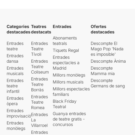
Categories
Teatres
Entrades
Ofertes
destacades
destacats
destacades
Abonaments
Entrades
Entrades
teatrals
Descompte El
teatre
Teatre
Mago Pop 'Nada
Tiquets Regal
Tívoli
es imposible'
Entrades
Entrades
dansa
Entrades
Descompte Ànima
espectacles a
Teatre
Entrades
Madrid
Descompte
Coliseum
musicals
Mamma mia
Millors monòlegs
Entrades
Entrades
Descompte
Millors musicals
Teatre
teatre
Germans de sang
Millors espectacles
Borràs
infantil
familiars
Entrades
Entrades
Black Friday
Teatre
òpera
Teatral
Romea
Entrades
Guanya entrades
Entrades
improvisació
de teatre gratis -
La
Entrades
concursos
Villarroel
monòlegs
Entrades