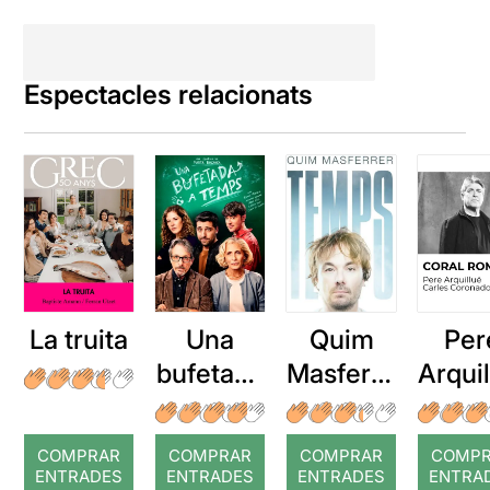
Espectacles relacionats
La truita
Una
Quim
Per
bufetada
Masferre
Arqui
a temps
r: Temps
: Cor
romp
COMPRAR
COMPRAR
COMPRAR
COMP
ENTRADES
ENTRADES
ENTRADES
ENTRA