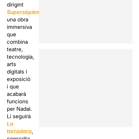
dirigint
Supersàpiens
,
una obra
immersiva
que
combina
teatre,
tecnologia,
arts
digitals i
exposició
i que
acabarà
funcions
per Nadal.
Li seguirà
La
torradora
,
coescrita