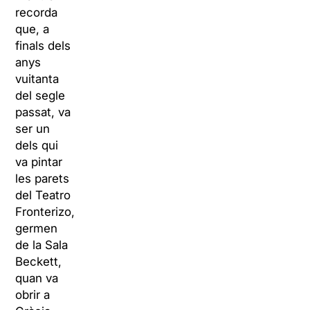
recorda
que, a
finals dels
anys
vuitanta
del segle
passat, va
ser un
dels qui
va pintar
les parets
del Teatro
Fronterizo,
germen
de la Sala
Beckett,
quan va
obrir a