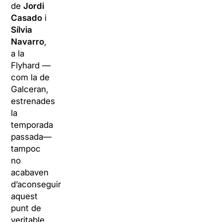
de
Jordi
Casado
i
Sílvia
Navarro
,
a la
Flyhard —
com la de
Galceran,
estrenades
la
temporada
passada—
tampoc
no
acabaven
d’aconseguir
aquest
punt de
veritable