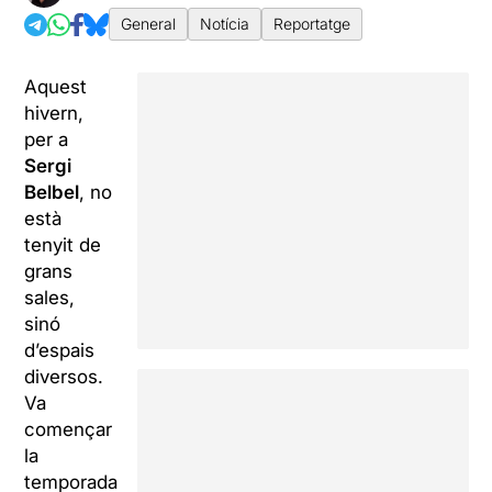
General
Notícia
Reportatge
Aquest
hivern,
per a
Sergi
Belbel
, no
està
tenyit de
grans
sales,
sinó
d’espais
diversos.
Va
començar
la
temporada