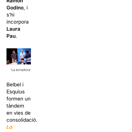
Ramon
Godino
, i
s’hi
incorpora
Laura
Pau
.
‘La torradora’
Belbel i
Esquius
formen un
tàndem
en vies de
consolidació.
La