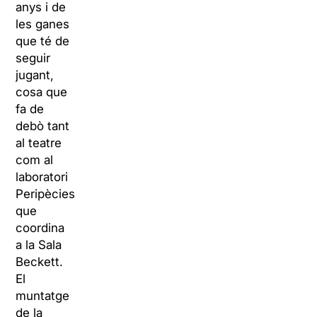
anys i de
les ganes
que té de
seguir
jugant,
cosa que
fa de
debò tant
al teatre
com al
laboratori
Peripècies
que
coordina
a la Sala
Beckett.
El
muntatge
de la