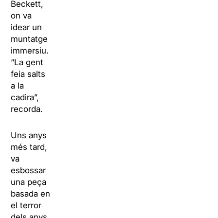
Beckett,
on va
idear un
muntatge
immersiu.
“La gent
feia salts
a la
cadira”,
recorda.
Uns anys
més tard,
va
esbossar
una peça
basada en
el terror
dels anys