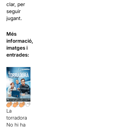
clar, per
seguir
jugant.
Més
informació,
imatges i
entrades:
La
torradora
No hi ha