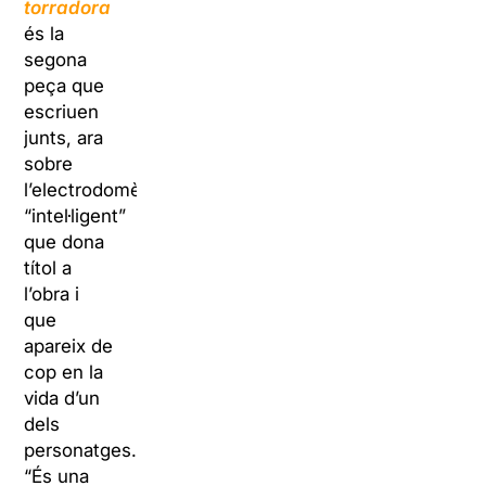
torradora
és la
segona
peça que
escriuen
junts, ara
sobre
l’electrodomèstic
“intel·ligent”
que dona
títol a
l’obra i
que
apareix de
cop en la
vida d’un
dels
personatges.
“És una