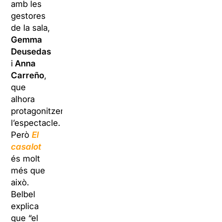
amb les
gestores
de la sala,
Gemma
Deusedas
i
Anna
Carreño
,
que
alhora
protagonitzen
l’espectacle.
Però
El
casalot
és molt
més que
això.
Belbel
explica
que “el