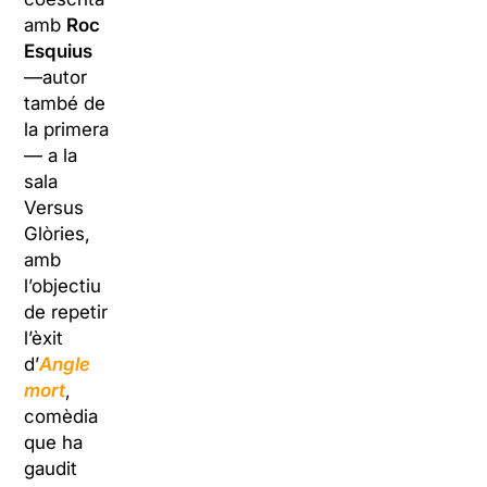
amb
Roc
Esquius
—autor
també de
la primera
— a la
sala
Versus
Glòries,
amb
l’objectiu
de repetir
l’èxit
d’
Angle
mort
,
comèdia
que ha
gaudit