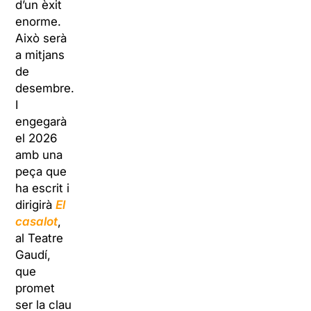
d’un èxit
enorme.
Això serà
a mitjans
de
desembre.
I
engegarà
el 2026
amb una
peça que
ha escrit i
dirigirà
El
casalot
,
al Teatre
Gaudí,
que
promet
ser la clau