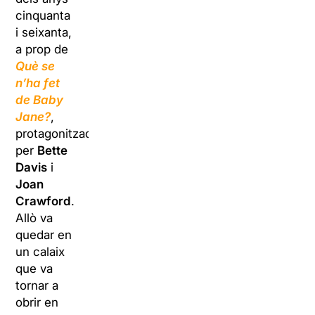
cinquanta
i seixanta,
a prop de
Què se
n’ha fet
de Baby
Jane?
,
protagonitzada
per
Bette
Davis
i
Joan
Crawford
.
Allò va
quedar en
un calaix
que va
tornar a
obrir en