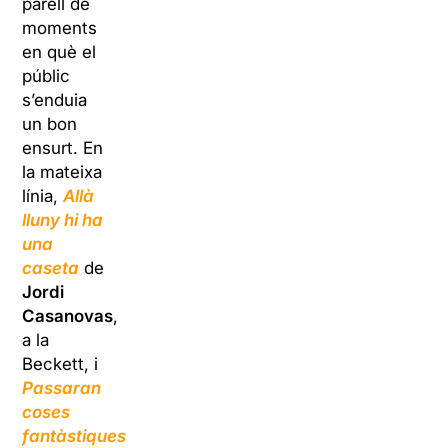
parell de
moments
en què el
públic
s’enduia
un bon
ensurt. En
la mateixa
línia,
Allà
lluny hi ha
una
caseta
de
Jordi
Casanovas
,
a la
Beckett, i
Passaran
coses
fantàstiques