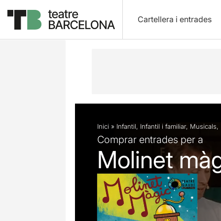
Cartellera i entrades
Descripció
Fitxa artística
Fotos i 
Inici
»
Infantil
,
Infantil i familiar
,
Musicals
,
Comprar entrades per a
Molinet màg