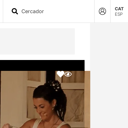
CAT
ESP