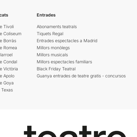
cats
Entrades
e Tívoli
Abonaments teatrals
re Coliseum
Tiquets Regal
e Borràs
Entrades espectacles a Madrid
re Romea
Millors monòlegs
larroel
Millors musicals
re Condal
Millors espectacles familiars
e Victòria
Black Friday Teatral
e Apolo
Guanya entrades de teatre gratis - concursos
re Goya
i Texas