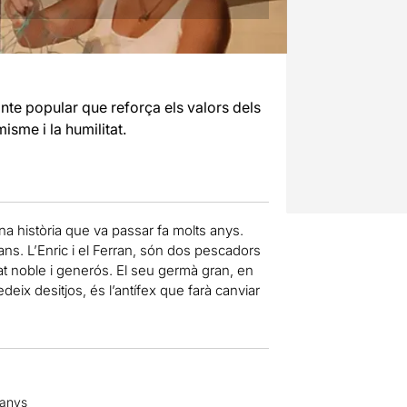
onte popular que reforça els valors dels
misme i la humilitat.
una història que va passar fa molts anys.
ans. L’Enric i el Ferran, són dos pescadors
at noble i generós. El seu germà gran, en
edeix desitjos, és l’antífex que farà canviar
 anys