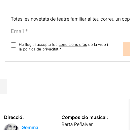
Totes les novetats de teatre familiar al teu correu un co
He llegit i accepto les
condicions d'ús
de la web i
la
política de privacitat
.
*
Direcció:
Composició musical:
Berta Peñalver
Gemma