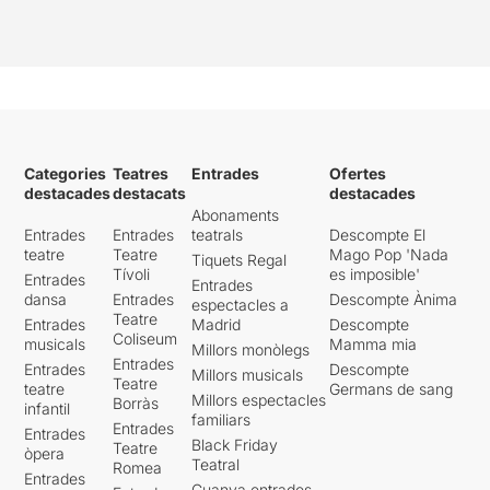
Categories
Teatres
Entrades
Ofertes
destacades
destacats
destacades
Abonaments
Entrades
Entrades
teatrals
Descompte El
teatre
Teatre
Mago Pop 'Nada
Tiquets Regal
Tívoli
es imposible'
Entrades
Entrades
dansa
Entrades
Descompte Ànima
espectacles a
Teatre
Entrades
Madrid
Descompte
Coliseum
musicals
Mamma mia
Millors monòlegs
Entrades
Entrades
Descompte
Millors musicals
Teatre
teatre
Germans de sang
Millors espectacles
Borràs
infantil
familiars
Entrades
Entrades
Black Friday
Teatre
òpera
Teatral
Romea
Entrades
Guanya entrades