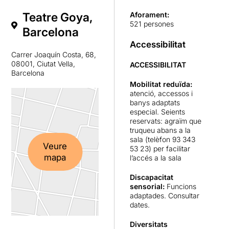
Teatre Goya,
Aforament:
521 persones
Barcelona
Accessibilitat
Carrer Joaquín Costa, 68,
08001, Ciutat Vella,
ACCESSIBILITAT
Barcelona
Mobilitat reduïda:
atenció, accessos i
banys adaptats
especial. Seients
reservats: agraïm que
truqueu abans a la
sala (telèfon 93 343
Veure
53 23) per facilitar
mapa
l’accés a la sala
Discapacitat
sensorial:
Funcions
adaptades. Consultar
dates.
Diversitats