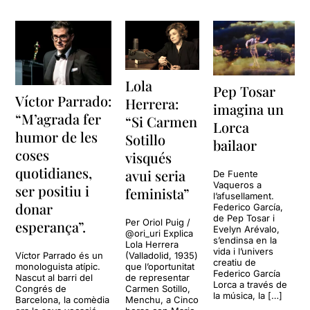
Lola
Pep Tosar
Víctor Parrado:
Herrera:
imagina un
“M’agrada fer
“Si Carmen
Lorca
humor de les
Sotillo
bailaor
coses
visqués
quotidianes,
avui seria
De Fuente
Vaqueros a
ser positiu i
feminista”
l’afusellament.
donar
Federico García,
de Pep Tosar i
Per Oriol Puig /
esperança”.
Evelyn Arévalo,
@ori_uri Explica
s’endinsa en la
Lola Herrera
vida i l’univers
Víctor Parrado és un
(Valladolid, 1935)
creatiu de
monologuista atípic.
que l’oportunitat
Federico García
Nascut al barri del
de representar
Lorca a través de
Congrés de
Carmen Sotillo,
la música, la […]
Barcelona, la comèdia
Menchu, a Cinco