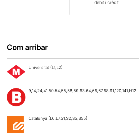
dèbit i crèdit
Com arribar
Universitat (L1,L2)
9,14,24,41,50,54,55,58,59,63,64,66,67,68,91,120,141,H12
Catalunya (L6,L7,S1,S2,S5,S55)