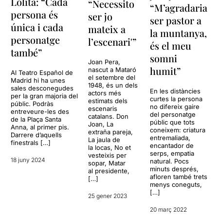
Lolita: “Cada
“Necessito
“M’agradaria
persona és
ser jo
ser pastor a
única i cada
mateix a
la muntanya,
personatge
l’escenari'”
és el meu
també”
somni
Joan Pera,
humit”
nascut a Mataró
Al Teatro Español de
el setembre del
Madrid hi ha unes
1948, és un dels
sales desconegudes
En les distàncies
actors més
per la gran majoria del
curtes la persona
estimats dels
públic. Podràs
no difereix gaire
escenaris
entreveure-les des
del personatge
catalans. Don
de la Plaça Santa
públic que tots
Joan, La
Anna, al primer pis.
coneixem: criatura
extraña pareja,
Darrere d’aquells
entremaliada,
La jaula de
finestrals […]
encantador de
la locas, No et
serps, empatia
vesteixis per
18 juny 2024
natural. Pocs
sopar, Matar
minuts després,
al presidente,
afloren també trets
[…]
menys coneguts,
[…]
25 gener 2023
20 març 2022