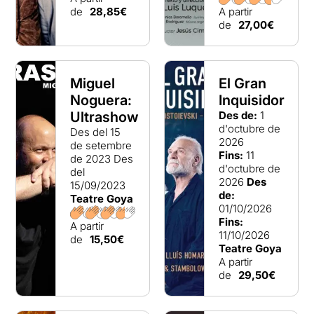
producció pròpia i la col·laboració entre
de
28,85€
A partir
artistes, companyies i institucions
de
27,00€
públiques i privades.
Sota la direcció artística de Josep Maria
Pou, des de 2008 fins al 2019, el
Teatre
Miguel
El Gran
Goya
ha produït i exhibit principalment
Noguera:
Inquisidor
peces teatrals de grans autors del segle
XX i obres contemporànies, amb la
Ultrashow
Des de:
1
complicitat de reconeguts artistes de
d'octubre de
Des del 15
l’àmbit nacional, estatal o mundial i amb
2026
de setembre
una línia de programació bàsicament en
Fins:
11
de 2023
Des
català.
d'octubre de
del
2026
Des
15/09/2023
de:
Teatre Goya
01/10/2026
Fins:
A partir
11/10/2026
de
15,50€
Teatre Goya
A partir
de
29,50€