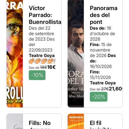
Víctor
Panorama
Parrado:
des del
Buenrollistas
pont
Des del 22
Des de:
16
de setembre
d'octubre de
de 2023
Des
2026
del
Fins:
15 de
22/09/2023
novembre
Teatre Goya
de 2026
Des
de:
16/10/2026
16€
18€
Des de
Fins:
-10%
15/11/2026
Teatre Goya
21,60€
27€
Des de
-20%
Fills: No
El fil