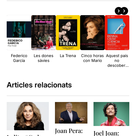
Federico
Les dones
La Trena
Cinco horas
Aquest país
García
sàvies
con Mario
no
descobert
que no
deixa tornar
de les seves
Articles relacionats
fronteres
cap dels
seus
viatgers
Joan Pera:
Joel Joan: