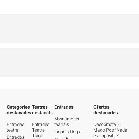
Categories
Teatres
Entrades
Ofertes
destacades
destacats
destacades
Abonaments
Entrades
Entrades
teatrals
Descompte El
teatre
Teatre
Mago Pop 'Nada
Tiquets Regal
Tívoli
es imposible'
Entrades
Entrades