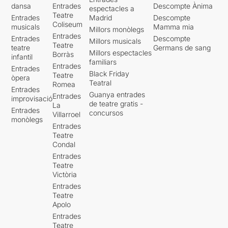
dansa
Entrades
Descompte Ànima
espectacles a
Teatre
Entrades
Madrid
Descompte
Coliseum
musicals
Mamma mia
Millors monòlegs
Entrades
Entrades
Descompte
Millors musicals
Teatre
teatre
Germans de sang
Millors espectacles
Borràs
infantil
familiars
Entrades
Entrades
Black Friday
Teatre
òpera
Teatral
Romea
Entrades
Guanya entrades
Entrades
improvisació
de teatre gratis -
La
Entrades
concursos
Villarroel
monòlegs
Entrades
Teatre
Condal
Entrades
Teatre
Victòria
Entrades
Teatre
Apolo
Entrades
Teatre