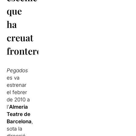
que
ha
creuat
fronteres
Pegados
es va
estrenar
el febrer
de 2010 a
l’
Almeria
Teatre de
Barcelona
,
sota la