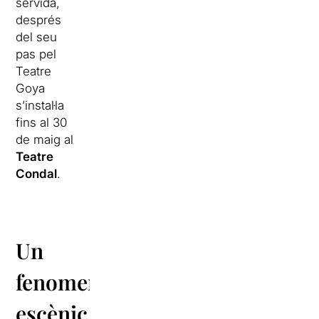
servida,
després
del seu
pas pel
Teatre
Goya
s’instal·la
fins al 30
de maig al
Teatre
Condal
.
Un
fenomen
escènic