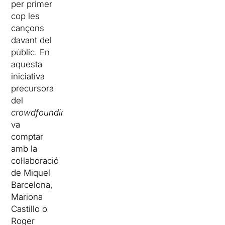
per primer
cop les
cançons
davant del
públic. En
aquesta
iniciativa
precursora
del
crowdfounding
,
va
comptar
amb la
col·laboració
de Miquel
Barcelona,
Mariona
Castillo o
Roger