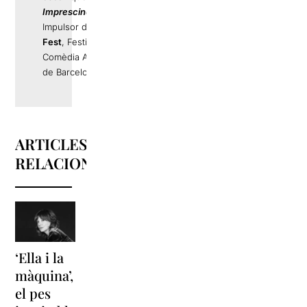
Imprescindibles
.
Impulsor de
La Llama
Fest
, Festival de
Comèdia Alternativa
de Barcelona.
ARTICLES
RELACIONATS
‘Ella i la
‘Sonrisas
Unes
màquina’,
y
vacances a
el pes
lágrimas’
‘Cancun’