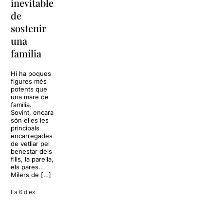
inevitable
torna a
per
de
Barcelona
replantejar
sostenir
tota una
La música
una
vida
tornarà a
família
omplir la casa
dels Von
Sol, platja,
Trapp.
còctels i un
Hi ha poques
Sonrisas y
resort
figures més
lágrimas, un
paradisíac.
potents que
dels grans
L’escenari
una mare de
clàssics de la
sembla perfecte
família.
història del
per
Sovint, encara
teatre musical,
desconnectar
són elles les
arribarà al
de la rutina,
principals
Teatre Apolo
però una
encarregades
del 17 al […]
conversa
de vetllar pel
inoportuna pot
benestar dels
27 juliol 2026
convertir unes
fills, la parella,
vacances entre
els pares…
amics en una
Milers de […]
revisió completa
de […]
Fa 6 dies
28 juliol 2026