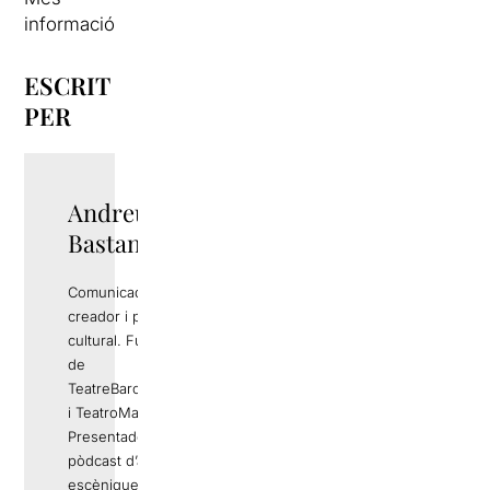
informació
ESCRIT
PER
Andreu Rami
Bastante
Comunicador,
creador i productor
cultural. Fundador
de
TeatreBarcelona.com
i TeatroMadrid.com.
Presentador del
pòdcast d’arts
escèniques
Els