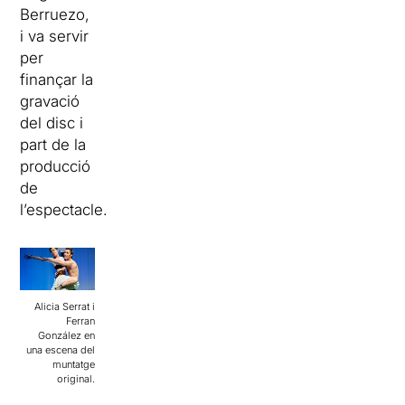
Berruezo,
i va servir
per
finançar la
gravació
del disc i
part de la
producció
de
l’espectacle.
Alicia Serrat i
Ferran
González en
una escena del
muntatge
original.