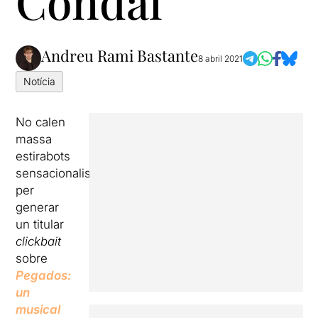
Condal
Andreu Rami Bastante
8 abril 2021
Notícia
No calen
massa
estirabots
sensacionalistes
per
generar
un titular
clickbait
sobre
Pegados:
un
musical