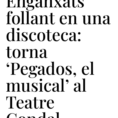
Enganxats
follant en una
discoteca:
torna
‘Pegados, el
musical’ al
Teatre