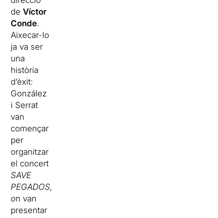
direcció
de
Víctor
Conde
.
Aixecar-lo
ja va ser
una
història
d’èxit:
González
i Serrat
van
començar
per
organitzar
el concert
SAVE
PEGADOS,
o
n van
presentar