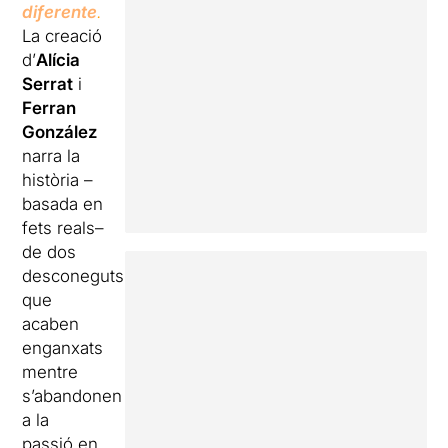
diferente
.
La creació
d’
Alícia
Serrat
i
Ferran
González
narra la
història –
basada en
fets reals–
de dos
desconeguts
que
acaben
enganxats
mentre
s’abandonen
a la
passió en