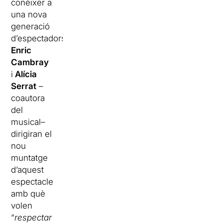
conèixer a
una nova
generació
d’espectadors,
Enric
Cambray
i
Alícia
Serrat
–
coautora
del
musical–
dirigiran el
nou
muntatge
d’aquest
espectacle
amb què
volen
“
respectar