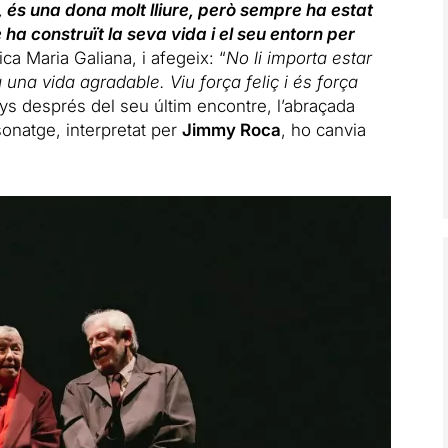
sí, és una dona molt lliure, però sempre ha estat
ha construït la seva vida i el seu entorn per
lica Maria Galiana, i afegeix: “
No li importa estar
 una vida agradable. Viu força feliç i és força
nys després del seu últim encontre, l’abraçada
sonatge, interpretat per
Jimmy Roca
, ho canvia