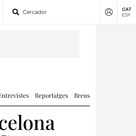
CAT
ESP
Entrevistes
Reportatges
Breus
rcelona