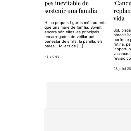
pes inevitable de
‘Cancu
sostenir una família
replan
vida
Hi ha poques figures més potents
que una mare de família. Sovint,
Sol, platj
encara són elles les principals
paradisía
encarregades de vetllar pel
perfecte 
benestar dels fills, la parella, els
rutina, p
pares… Milers de […]
inoportun
vacances 
Fa 3 dies
revisió c
28 juliol 2