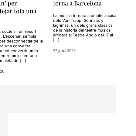
n’ per
torna a Barcelona
tejar tota una
La música tornarà a omplir la casa
dels Von Trapp. Sonrisas y
lágrimas, un dels grans clàssics
de la història del teatre musical,
a, còctels i un resort
arribarà al Teatre Apolo del 17 al
c. L’escenari sembla
[…]
per desconnectar de la
erò una conversa
a pot convertir unes
27 juliol 2026
entre amics en una
ompleta de […]
026