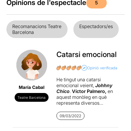
Opinions de l'espectacle
5
Recomanacions Teatre
Espectadors/es
Barcelona
Catarsi emocional
Opinió verificada
He tingut una catarsi
emocional veient,
Johhny
María Cabal
Chico
.
Víctor Palmero,
en
aquest monòleg en què
Teatre Barcelona
representa diversos
personatges, m'ha deixat
sense paraules, en silenci,
09/03/2022
en xoc. Johhny Chico és
un
monòleg on les emocions