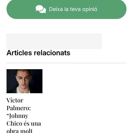
ens faci pensar en la
Deixa la teva opinió
violència homòfoba, i val a
dir que això ho aconsegueix
sobradament.
Articles relacionats
Víctor
Palmero:
“Johnny
Chico és una
obra molt