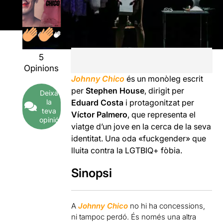
5
Opinions
Johnny Chico
és un monòleg escrit
per
Stephen House
, dirigit per
Deixa
la
Eduard Costa
i protagonitzat per
teva
Víctor Palmero
, que representa el
opinió
viatge d’un jove en la cerca de la seva
identitat. Una oda «fuckgender» que
lluita contra la LGTBIQ+ fòbia.
Sinopsi
A
Johnny Chico
no hi ha concessions,
ni tampoc perdó. És només una altra