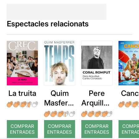
Espectacles relacionats
La truita
Quim
Pere
Canc
Masferre
Arquillué
r: Temps
: Coral
romput
COMPRAR
COMPRAR
COMPRAR
COMP
ENTRADES
ENTRADES
ENTRADES
ENTRA