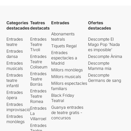
Categories
Teatres
Entrades
Ofertes
destacades
destacats
destacades
Abonaments
Entrades
Entrades
teatrals
Descompte El
teatre
Teatre
Mago Pop 'Nada
Tiquets Regal
Tívoli
es imposible'
Entrades
Entrades
dansa
Entrades
Descompte Ànima
espectacles a
Teatre
Entrades
Madrid
Descompte
Coliseum
musicals
Mamma mia
Millors monòlegs
Entrades
Entrades
Descompte
Millors musicals
Teatre
teatre
Germans de sang
Millors espectacles
Borràs
infantil
familiars
Entrades
Entrades
Black Friday
Teatre
òpera
Teatral
Romea
Entrades
Guanya entrades
Entrades
improvisació
de teatre gratis -
La
Entrades
concursos
Villarroel
monòlegs
Entrades
Teatre