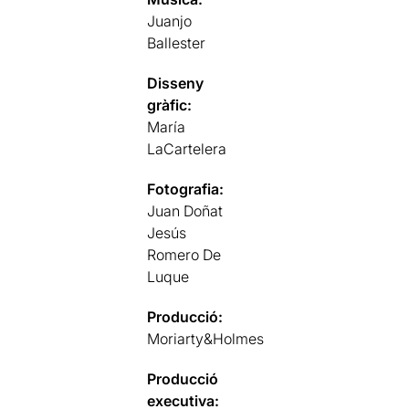
Juanjo
Ballester
Disseny
gràfic:
María
LaCartelera
Fotografia:
Juan Doñat
Jesús
Romero De
Luque
Producció:
Moriarty&Holmes
Producció
executiva: