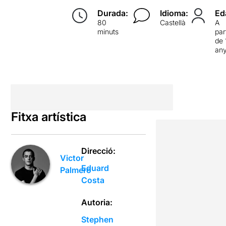
Durada:
Idioma:
Ed
80
Castellà
A
minuts
par
de 
an
Fitxa artística
Direcció:
Victor
Eduard
Palmero
Costa
Autoria:
Stephen