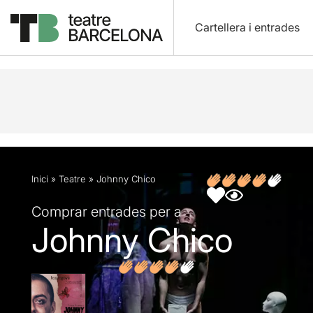
Cartellera i entrades
Descripció
Fitxa artística
Fotos i vídeos
Opin
Inici
»
Teatre
»
Johnny Chico
Comprar entrades per a
Johnny Chico