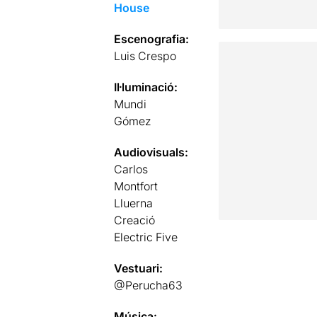
House
Escenografia:
Luis Crespo
Il·luminació:
Mundi
Gómez
Audiovisuals:
Carlos
Montfort
Lluerna
Creació
Electric Five
Vestuari:
@Perucha63
Música: