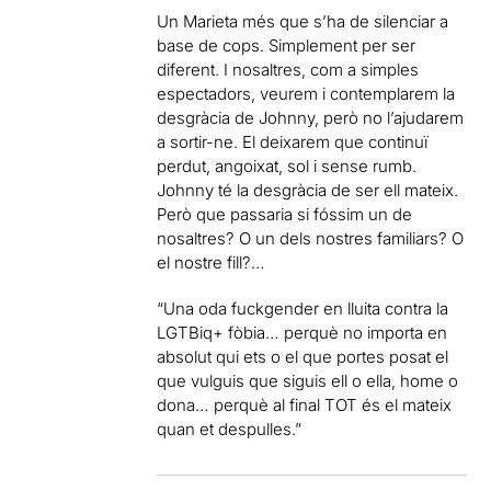
Un Marieta
més que s’ha de silenciar a
base de cops. Simplement per ser
diferent. I nosaltres, com a simples
espectadors, veurem i contemplarem la
desgràcia de Johnny, però no l’ajudarem
a sortir-ne. El deixarem que continuï
perdut, angoixat, sol i sense rumb.
Johnny té la desgràcia de ser ell mateix.
Però que passaria si fóssim un de
nosaltres? O un dels nostres familiars? O
el nostre fill?…
“Una oda
fuckgender
en lluita contra la
LGTBiq
+ fòbia… perquè no importa en
absolut qui ets o el que portes posat el
que vulguis que siguis ell o ella, home o
dona… perquè al final TOT és el mateix
quan et despulles.”