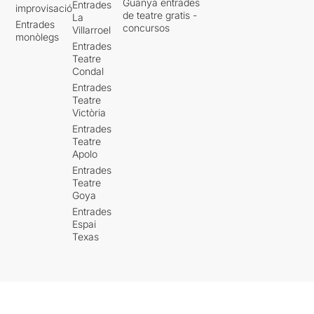
Guanya entrades
Entrades
improvisació
de teatre gratis -
La
Entrades
concursos
Villarroel
monòlegs
Entrades
Teatre
Condal
Entrades
Teatre
Victòria
Entrades
Teatre
Apolo
Entrades
Teatre
Goya
Entrades
Espai
Texas