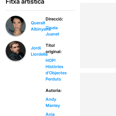
Fitxa artística
Direcció:
Queralt
Gisela
Albinyana
Juanet
Títol
Jordi
original:
Llordella
HOP!
Històries
d’Objectes
Perduts
Autoria:
Andy
Manley
Ania