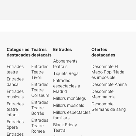
Categories
Teatres
Entrades
Ofertes
destacades
destacats
destacades
Abonaments
Entrades
Entrades
teatrals
Descompte El
teatre
Teatre
Mago Pop 'Nada
Tiquets Regal
Tívoli
es imposible'
Entrades
Entrades
dansa
Entrades
Descompte Ànima
espectacles a
Teatre
Entrades
Madrid
Descompte
Coliseum
musicals
Mamma mia
Millors monòlegs
Entrades
Entrades
Descompte
Millors musicals
Teatre
teatre
Germans de sang
Millors espectacles
Borràs
infantil
familiars
Entrades
Entrades
Black Friday
Teatre
òpera
Teatral
Romea
Entrades