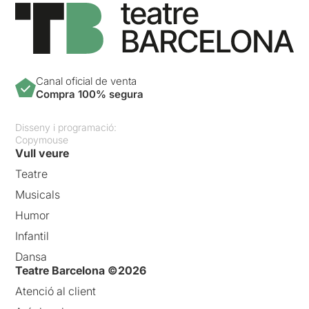
Canal oficial de venta
Compra 100% segura
Disseny i programació:
Copymouse
Vull veure
Teatre
Musicals
Humor
Infantil
Dansa
Teatre Barcelona ©2026
Atenció al client