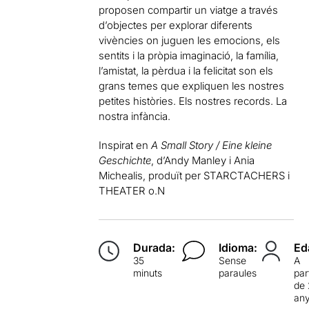
proposen compartir un viatge a través
d’objectes per explorar diferents
vivències on juguen les emocions, els
sentits i la pròpia imaginació, la família,
l’amistat, la pèrdua i la felicitat son els
grans temes que expliquen les nostres
petites històries. Els nostres records. La
nostra infància.
Inspirat en
A Small Story / Eine kleine
Geschichte
, d’Andy Manley i Ania
Michealis, produït per STARCTACHERS i
THEATER o.N
Durada:
Idioma:
Ed
35
Sense
A
minuts
paraules
par
de
an