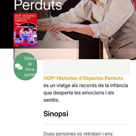
Perduts
Deixa
la
teva
opinió
HOP!
Històries d’Objectes Perduts
és un viatge als records de la infància
que desperta les emocions i els
sentits.
Sinopsi
Dues persones es retroben i ens