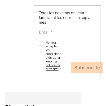
Totes les novetats de teatre
familiar al teu correu un cop al
mes
He llegit i
accepto
les
condicions
d'ús
de la
web i la
política de
privacitat
.
*