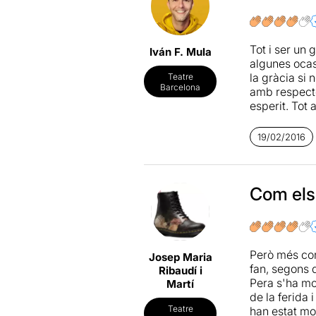
La direcció 
dinàmica que
complaurà pl
Tot i ser un 
Iván F. Mula
ritme totalm
algunes ocas
excel·lent
Jo
la gràcia si 
Teatre
una autèntic
Barcelona
amb respecte
ple de matis
esperit. Tot 
d'un clàssic 
també força
amb una posa
19/02/2016
estrambòtics:
tota una ale
còmica en fa
acompanyat p
Com els
humorística 
amb un Moliè
malauradame
Però més con
Josep Maria
fan, segons 
Ribaudí i
Pera s'ha mo
Martí
de la ferida
Teatre
han estat mol