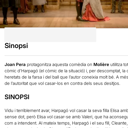
Sinopsi
Joan Pera
protagonitza aquesta comèdia on
Molière
utilitza 
còmic d’Harpagó (el còmic de la situació) i, per descomptat, la c
heretats de la farsa i del ball que l’autor coneixia molt bé. A més
de l’autoritat que vol casar-los en contra dels seus desitjos.
SINOPSI
Vidu i terriblement avar, Harpagó vol casar la seva filla Elisa am
sense dot, però Elisa vol casar-se amb Valeri, que ha aconsegui
com a intendent. Al mateix temps, Harpagó i el seu fill, Cleante,