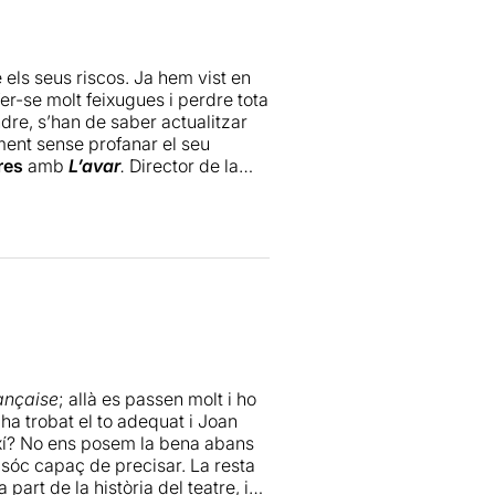
ntatge amb una posada en escena
ituat als clàssics i que
i interactuen entre si amb un
 els seus riscos. Ja hem vist en
 de forma coral i destacant un
r-se molt feixugues i perdre tota
últimament habituats i ens ofereix
ndre, s’han de saber actualitzar
nt, entregant-nos a un Harpagon
ment sense profanar el seu
ersonatge. Sens dubte, es tracta
res
amb
L’avar
.
Director de la
ar el to i el dinamisme adient,
 resultar moderna sense trucs
itat. En aquest sentit, suposa
riència i la seva veterania
ual autoparòdia. Així, ben
tel·ligència i precisió
 ambiciós, i que es pot fer riure
de varietats. Una bona lliçó que,
ançaise
; allà es passen molt i ho
a trobat el to adequat i Joan
ixí? No ens posem la bena abans
 sóc capaç de precisar. La resta
art de la història del teatre, i