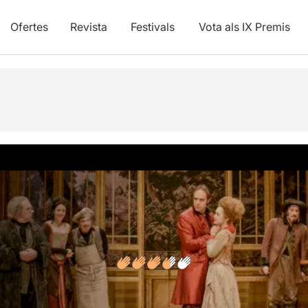
Ofertes
Revista
Festivals
Vota als IX Premis
vídeos
Opinions
Articles