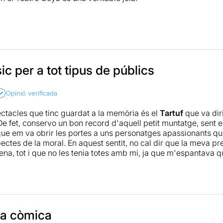
 text original, estem davant una versió fresca, dinàmica i molt
paper d'en Joan Pera, sincerament és la primera vegada que ve
o conec la seva faceta més còmica, sí que puc dir que la clav
oral com en intel·ligència humorística, creant un personatge 
ontradictoris, que van des del menyspreu o antipatia fins a la
estan a l'alçada, creant escenes molt dinàmiques i divertides
ic per a tot tipus de públics
ada en escena és senzilla però alhora elegant i cuidada, igual 
Opinió verificada
 veure el clàssic de Molière adaptat pel Sergi Belbel i dirigi
ctacles que tinc guardat a la memòria és el
Tartuf
que va dir
De fet, conservo un bon record d'aquell petit muntatge, sent e
 que em va obrir les portes a uns personatges apassionants
pectes de la moral. En aquest sentit, no cal dir que la meva p
ena, tot i que no les tenia totes amb mi, ja que m'espantava q
un estil poc adient. Un cop vista, puc dir que no m'ha decebut
 l'escenari l'essència de l'obra tal i com va ser escrita, respe
posada en escena que ens trasllada a un teatre del segle XVII 
ografia resulta un gran encert, despullant l'escenari, però dot
l disseny que aconsegueix transportar-nos en el temps, tot ag
racterització realitzat.
ia còmica