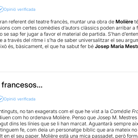
de
Josep Maria Mestres
és un altre dels punts forts del mu
Opinió verificada
 troba un ritme que sorprendrà positivament al públic poc hab
enament a la resta. Així, els personatges desfilen per escena 
gran referent del teatre francès, muntar una obra de
Molière
té
ent en sintonia amb el text, estant magnificament interpretats
ions com certes comèdies d’autors clàssics poden arribar a fe
an Pera
. De fet, l'actor s'aparta del registre al que ens tenia 
no se sap fer jugar a favor el material de partida. S’han d’ente
a masterclass de la interpretació que sorprendrà a molta ge
 a través del ritme i s’ha de saber universalitzar el seu argu
sos amb un esplendid treball tant de veu com de creació de p
això és, bàsicament, el que ha sabut fer bé
Josep Maria Mest
que gaudiran tot tipus de públics.
 simpàtica
Amor & Shakespeare
, ha tingut la destresa de trob
da en escena senzilla però molt bella i elegant, aconseguint
 només el talent dels seus actors i la mesura de la seva comic
gria descobrir a un
Joan Pera
que fa servir la seva llarga expe
vor de la proposta, sense caure ni un moment en la seva habit
er un grapat d’intèrprets força solvents, Pera demostra una in
 francesos…
que ja no recordàvem que tenia, almenys dins d’un context més
re sense necessitat de burlar-se’n ni convertir-lo en un show 
Opinió verificada
nt, no veiem més sovint.
tinguts, no tan exagerats com el que he vist a la
Comédie Fr
diuen com ho ordenava Molière. Penso que Josep M. Mestres h
gut dins les línies que se li han marcat. Aguantarà sempre a
 i tinguem fe, com deia un personatge bíblic que ara mateix no
t en el seu paper. Molière està una mica passadet, però forma p