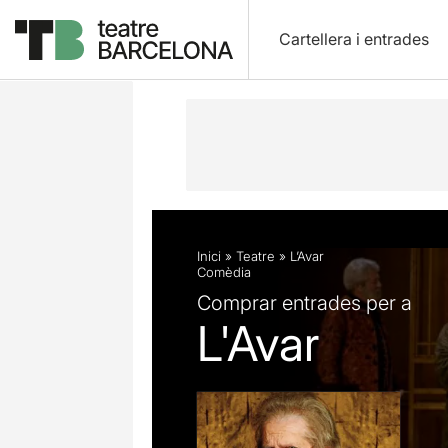
Cartellera i entrades
Descripció
Fitxa artística
Fotos i 
Inici
»
Teatre
»
L’Avar
Comèdia
Comprar entrades per a
L'Avar