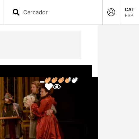
CAT
ESP