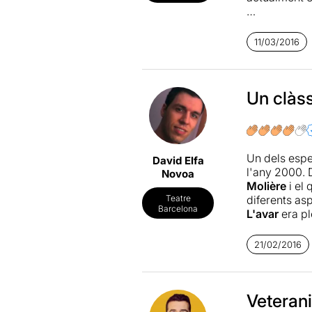
Respectant el
destacar el 
11/03/2016
encara que n
actitud corp
sentiments c
personatges 
Un clàss
A més, la pos
paga la pena
Un dels espe
David Elfa
l'any 2000. 
Novoa
Molière
i el
diferents as
Teatre
Barcelona
L'avar
era pl
s'optés per 
plasmar sobre
21/02/2016
excepcional 
Així, l'escen
la fusta i e
vestuari i ca
Veteran