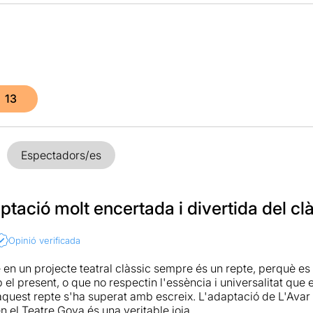
13
Espectadors/es
tació molt encertada i divertida del cl
Opinió verificada
en un projecte teatral clàssic sempre és un repte, perquè es
el present, o que no respectin l'essència i universalitat que els
aquest repte s'ha superat amb escreix. L'adaptació de L'Avar
n el Teatre Goya és una veritable joia.