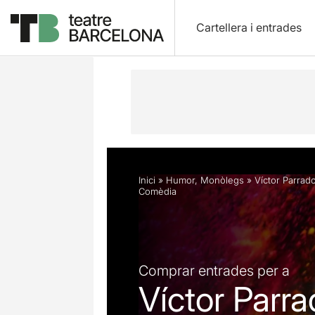
Cartellera i entrades
Descripció
Horaris
Fitxa artística
Inici
»
Humor
,
Monòlegs
»
Víctor Parrado
Comèdia
Comprar entrades per a
Víctor Parra