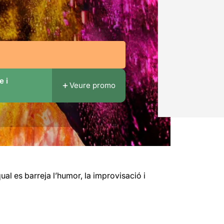
e i
Veure promo
al es barreja l’humor, la improvisació i