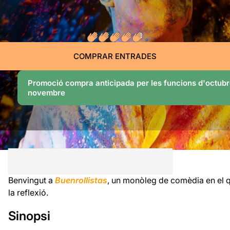
COMPRAR ENTRADES
Promoció compra anticipada per les funcions d'octubr
novembre
Benvingut a
Buenrollistas
, un monòleg de comèdia en el qu
la reflexió.
Sinopsi