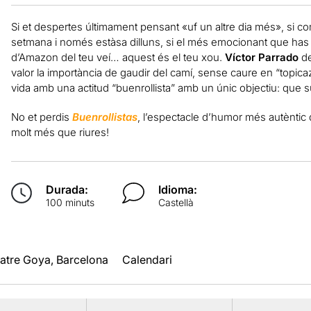
Si et despertes últimament pensant «uf un altre dia més», si co
setmana i només estàsa dilluns, si el més emocionant que has 
d’Amazon del teu veí… aquest és el teu xou.
Víctor Parrado
de
valor la importància de gaudir del camí, sense caure en “topicaz
vida amb una actitud “buenrollista” amb un únic objectiu: que su
No et perdis
Buenrollistas
, l’espectacle d’humor més autèntic
molt més que riures!
Durada:
Idioma:
100 minuts
Castellà
atre Goya, Barcelona
Calendari