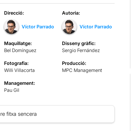
Direcció:
Autoria:
Víctor Parrado
Víctor Parrado
Maquillatge:
Disseny gràfic:
Bel Domínguez
Sergio Fernández
Fotografia:
Producció:
Willi Villacorta
MPC Management
Management:
Pau Gil
re fitxa sencera