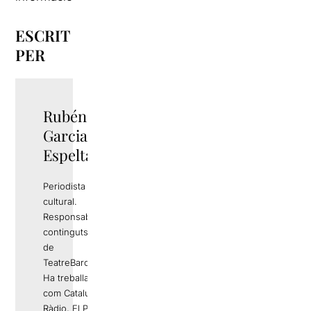
ESCRIT
PER
Rubén
TWITTER
Garcia
Espelta
Periodista i gestor
cultural.
Responsable de
continguts editorials
de
TeatreBarcelona.com
Ha treballat a mitjans
com Catalunya
Ràdio, El Periódico