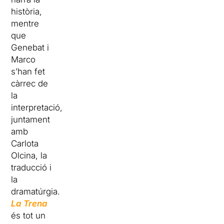
història,
mentre
que
Genebat i
Marco
s’han fet
càrrec de
la
interpretació,
juntament
amb
Carlota
Olcina, la
traducció i
la
dramatúrgia.
La Trena
és tot un