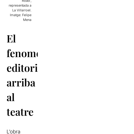
Road’,
representada a
La Villarroel.
Imatge: Felipe
Mena
El
fenomen
editorial
arriba
al
teatre
L’obra