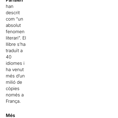
Parisien
han
descrit
com “un
absolut
fenomen
literari”. El
llibre s’ha
traduït a
40
idiomes i
ha venut
més d’un
milió de
còpies
només a
França.
Més