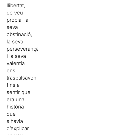
llibertat,
de veu
pròpia, la
seva
obstinació,
la seva
perseverança
i la seva
valentia
ens
trasbalsaven
fins a
sentir que
era una
història
que
s’havia
d’explicar