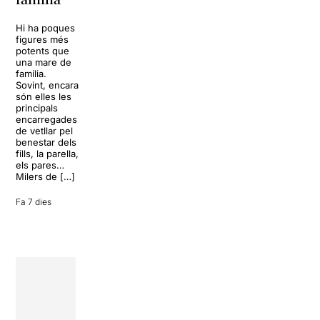
dels Von
Sol, platja,
Trapp.
còctels i un
Hi ha poques
Sonrisas y
resort
figures més
lágrimas, un
paradisíac.
potents que
dels grans
L’escenari
una mare de
clàssics de la
sembla perfecte
família.
història del
per
Sovint, encara
teatre musical,
desconnectar
són elles les
arribarà al
de la rutina,
principals
Teatre Apolo
però una
encarregades
del 17 al […]
conversa
de vetllar pel
inoportuna pot
benestar dels
27 juliol 2026
convertir unes
fills, la parella,
vacances entre
els pares…
amics en una
Milers de […]
revisió completa
de […]
Fa 7 dies
28 juliol 2026