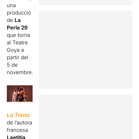
una
producció
de
La
Perla 29
que torna
al Teatre
Goya a
partir del
5 de
novembre.
La Trena
de l’autora
francesa
Laetitia