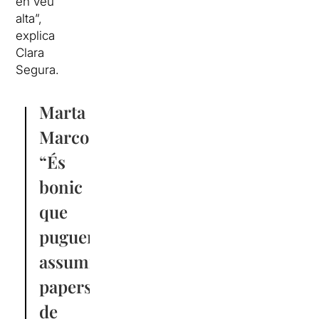
en veu
alta”,
explica
Clara
Segura.
Marta
Marco:
“És
bonic
que
puguem
assumir
papers
de