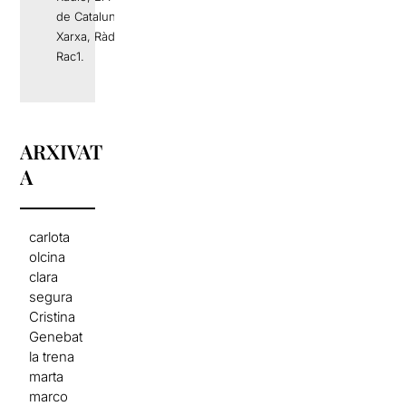
de Catalunya, La
Xarxa, Ràdio 4 o
Rac1.
ARXIVAT
A
carlota
olcina
clara
segura
Cristina
Genebat
la trena
marta
marco