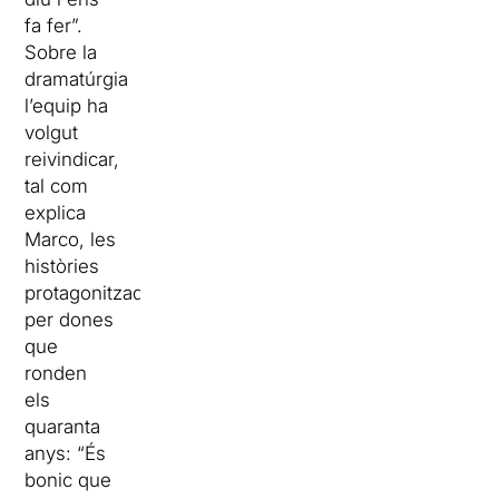
fa fer”.
Sobre la
dramatúrgia
l’equip ha
volgut
reivindicar,
tal com
explica
Marco, les
històries
protagonitzades
per dones
que
ronden
els
quaranta
anys: “És
bonic que