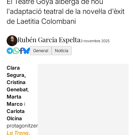
El Teatre Goya alberga de nou
l'adaptació teatral de la novel·la d'èxit
de Laetitia Colombani
Rubén Garcia Espelta
3 novembre 2025
General
Notícia
Clara
Segura,
Cristina
Genebat
,
Marta
Marco
i
Carlota
Olcina
protagonitzen
La Trena
,