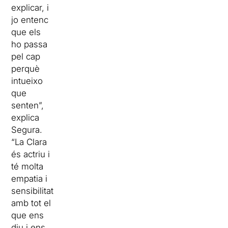
explicar, i
jo entenc
que els
ho passa
pel cap
perquè
intueixo
que
senten”,
explica
Segura.
“La Clara
és actriu i
té molta
empatia i
sensibilitat
amb tot el
que ens
diu i ens