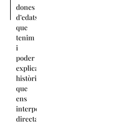
dones
d’edats
que
tenim
i
poder
explicar
històries
que
ens
interpel·lin
directament”