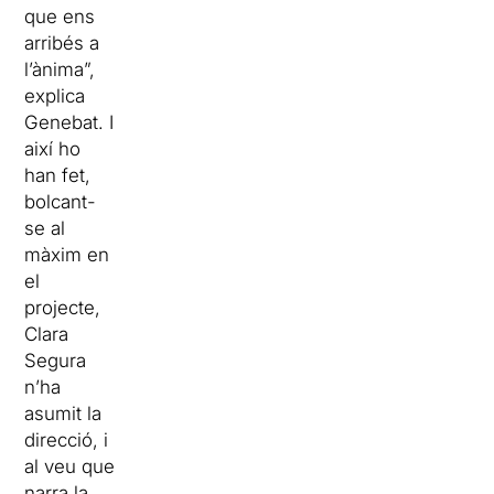
que ens
arribés a
l’ànima”,
explica
Genebat. I
així ho
han fet,
bolcant-
se al
màxim en
el
projecte,
Clara
Segura
n’ha
asumit la
direcció, i
al veu que
narra la