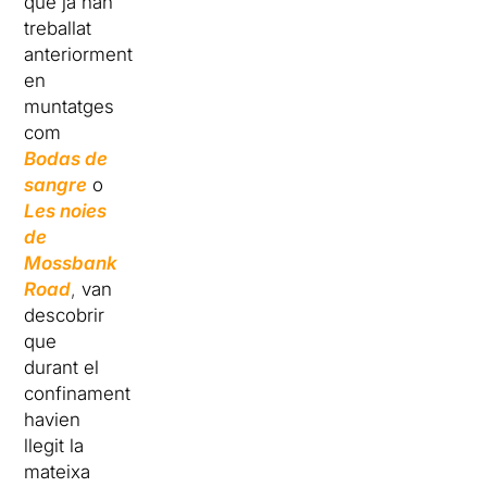
que ja han
treballat
anteriorment
en
muntatges
com
Bodas de
sangre
o
Les noies
de
Mossbank
Road
,
van
descobrir
que
durant el
confinament
havien
llegit la
mateixa