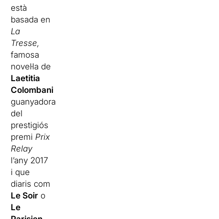
està
basada en
La
Tresse,
famosa
novel·la de
Laetitia
Colombani
guanyadora
del
prestigiós
premi
Prix
Relay
l’any 2017
i que
diaris com
Le Soir
o
Le