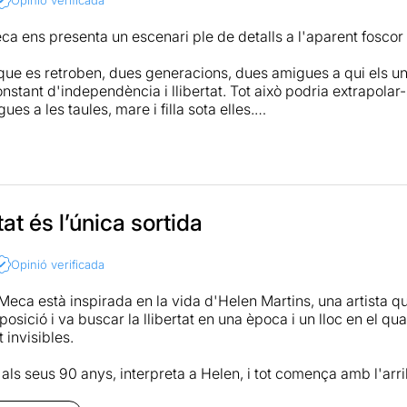
ca ens presenta un escenari ple de detalls a l'aparent foscor 
ue es retroben, dues generacions, dues amigues a qui els une
nstant d'independència i llibertat. Tot això podria extrapolar-s
ues a les taules, mare i filla sota elles.
errera) rep la visita d'Elsa (Natalia Dicenta) que hi passarà 
mica preocupada per l'última carta rebuda per l'artista i a 
e com totes dues van despullant la seva ànima i despullant-s
a profunda admiració pels valors que representa Helen, una art
tat és l’única sortida
bertat per bandera però que se sent oprimida i relegada per la
ntorn que encarna el personatge de Carlos Olalla, un pastor de
Opinió verificada
necessari.
eca està inspirada en la vida d'Helen Martins, una artista que
r l'oportunitat de veure Lola Herrera sobre les taules és un im
osició i va buscar la llibertat en una època i un lloc en el qu
ecial per estar ocupant una butaca i sent observador de prop de
 invisibles.
a Dicenta a les mateixes taules, amb la seva magnífica interpr
tan expressiva... No té preu.
 als seus 90 anys, interpreta a Helen, i tot comença amb l'arr
lia Dicenta), una dona més jove que apareix torbada pel conti
a igualment fa un desplegament actoral magnífic i tanca el cer