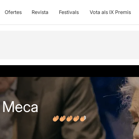
Ofertes
Revista
Festivals
Vota als IX Premis
vídeos
Opinions
Articles
a Meca