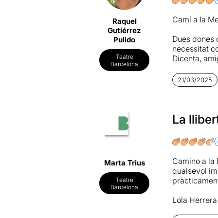
Camí a la Me
Raquel
Gutiérrez
Dues dones q
Pulido
necessitat co
Teatre
Dicenta, amig
Barcelona
Helen (Lola H
21/03/2025
acudeix una 
testimonis d
Elsa sent un
La lliber
que té la lli
l'envolta, e
un rerefons 
Camino a la M
Marta Trius
Tornar a teni
qualsevol imp
te sentir esp
pràcticament
Teatre
veure Natali
Barcelona
complicitat, 
Lola Herrera
Barlow (Nata
Carlos Olall