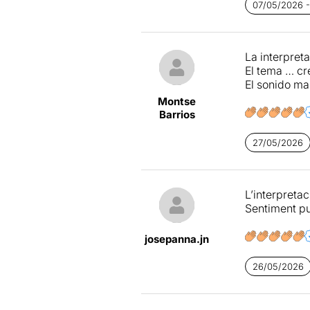
rebut de la 
07/05/2026 -
despullen els
I tot es fa l
filla en la v
escènica i el
La interpreta
(Carlos Olal
El tema … cr
acostar-se c
21/03/2025 -
El sonido mal
El director A
Montse
vegada reflec
Barrios
melancolia, 
27/05/2026
L’interpretac
Sentiment p
josepanna.jn
26/05/2026