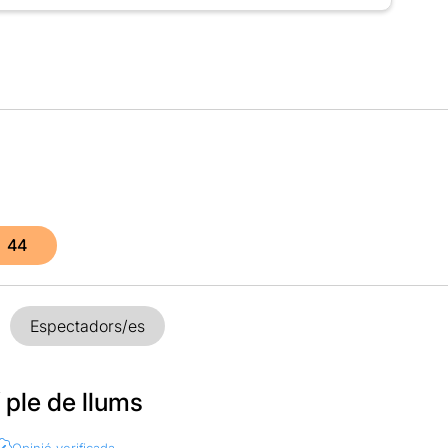
44
Espectadors/es
 ple de llums
Opinió verificada