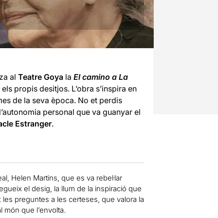
tza al
Teatre Goya
la
El camino a La
s els propis desitjos. L’obra s’inspira en
mes de la seva època. No et perdis
 i l’autonomia personal que va guanyar el
acle Estranger
.
eal, Helen Martins, que es va rebel·lar
ueix el desig, la llum de la inspiració que
 les preguntes a les certeses, que valora la
al món que l’envolta.