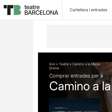
Cartellera i entrades
Descripció
Fitxa artística
Fotos i 
Inici
»
Teatre
»
Camino a la Meca
Drama
Comprar entrades per a
Camino a l