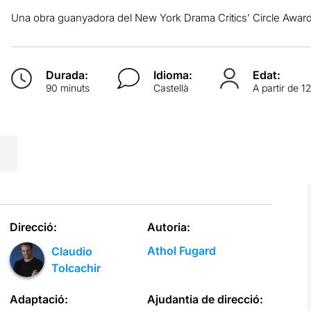
Una obra guanyadora del New York Drama Critics’ Circle Award a
Durada:
Idioma:
Edat:
90 minuts
Castellà
A partir de 1
Direcció:
Autoria:
Athol Fugard
Claudio
Tolcachir
Adaptació:
Ajudantia de direcció: