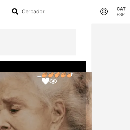
CAT
ESP