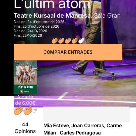
L'últim àtom
Teatre Kursaal de Manresa.
Sala Gran
Des de:
24 d'octubre de 2026
Fins:
25 d'octubre de 2026
Des de:
24/10/2026
Fins:
25/10/2026
COMPRAR ENTRADES
A partir
de
6,00€
44
Mia Esteve
,
Joan Carreras
,
Carme
Opinions
Milán
i
Carles Pedragosa