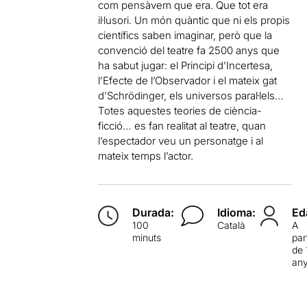
com pensàvem que era. Que tot era
il·lusori. Un món quàntic que ni els propis
científics saben imaginar, però que la
convenció del teatre fa 2500 anys que
ha sabut jugar: el Principi d’Incertesa,
l’Efecte de l’Observador i el mateix gat
d’Schrödinger, els universos paral·lels…
Totes aquestes teories de ciència-
ficció… es fan realitat al teatre, quan
l’espectador veu un personatge i al
mateix temps l’actor.
Durada:
Idioma:
Ed
100
Català
A
minuts
par
de 
an