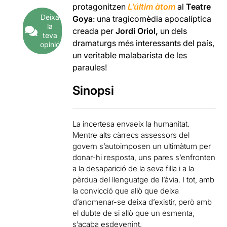
protagonitzen
L’últim àtom
al
Teatre
Deixa
Goya
: una tragicomèdia apocalíptica
la
creada per
Jordi Oriol,
un dels
teva
dramaturgs més interessants del país,
opinió
un veritable malabarista de les
paraules!
Sinopsi
La incertesa envaeix la humanitat.
Mentre alts càrrecs assessors del
govern s’autoimposen un ultimàtum per
donar-hi resposta, uns pares s’enfronten
a la desaparició de la seva filla i a la
pèrdua del llenguatge de l’àvia. I tot, amb
la convicció que allò que deixa
d’anomenar-se deixa d’existir, però amb
el dubte de si allò que un esmenta,
s’acaba esdevenint.