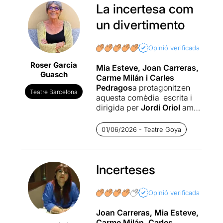
La incertesa com
un divertimento
Opinió verificada
Roser Garcia
Mia Esteve, Joan Carreras,
Guasch
Carme Milán i Carles
Pedragos
a protagonitzen
Teatre Barcelona
aquesta comèdia escrita i
dirigida per
Jordi Oriol
amb
la que confirma la seva
experiència com actor,
01/06/2026 - Teatre Goya
músic, autor i director de
teatre
.
Una comèdia amb tocs de
Incerteses
crua realitat tractats de
manera divertida i l’humor
Opinió verificada
intel·ligent de l’autor. La
confusió que es crea només
Joan Carreras, Mia Esteve,
amb el títol (l’últim àtom) i
Carme Milán, Carles