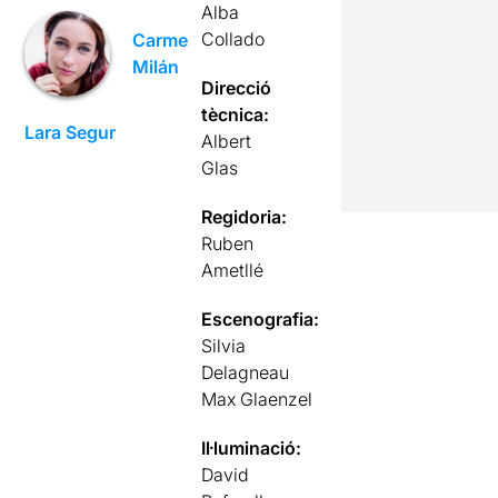
Alba
Collado
Carme
Milán
Direcció
tècnica:
Lara Segur
Albert
Glas
Regidoria:
Ruben
Ametllé
Escenografia:
Silvia
Delagneau
Max Glaenzel
Il·luminació:
David