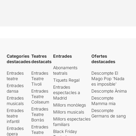
Categories
Teatres
Entrades
Ofertes
destacades
destacats
destacades
Abonaments
Entrades
Entrades
teatrals
Descompte El
teatre
Teatre
Mago Pop 'Nada
Tiquets Regal
Tívoli
es imposible'
Entrades
Entrades
dansa
Entrades
Descompte Ànima
espectacles a
Teatre
Entrades
Madrid
Descompte
Coliseum
musicals
Mamma mia
Millors monòlegs
Entrades
Entrades
Descompte
Millors musicals
Teatre
teatre
Germans de sang
Millors espectacles
Borràs
infantil
familiars
Entrades
Entrades
Black Friday
Teatre
òpera