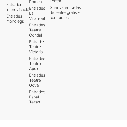
Teatral
Romea
Entrades
Guanya entrades
Entrades
improvisació
de teatre gratis -
La
Entrades
concursos
Villarroel
monòlegs
Entrades
Teatre
Condal
Entrades
Teatre
Victòria
Entrades
Teatre
Apolo
Entrades
Teatre
Goya
Entrades
Espai
Texas