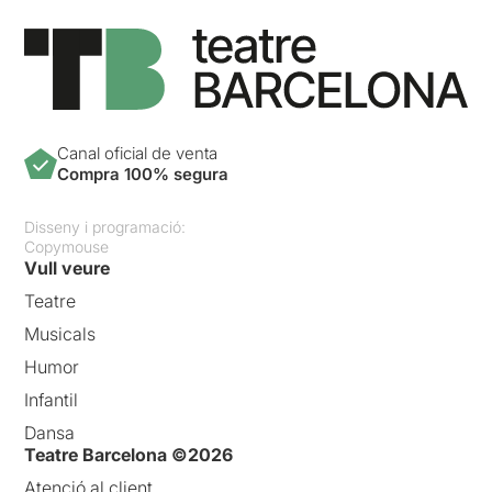
Canal oficial de venta
Compra 100% segura
Disseny i programació:
Copymouse
Vull veure
Teatre
Musicals
Humor
Infantil
Dansa
Teatre Barcelona ©2026
Atenció al client