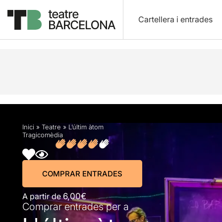
Cartellera i entrades
Descripció
Horaris
Fitxa artística
Fotos i víd
Inici
»
Teatre
»
L’últim àtom
Tragicomèdia
COMPRAR ENTRADES
A partir de
6,00€
Comprar entrades per a