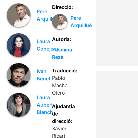
Direcció:
Pere
Pere
Arquillué
Arquillué
Autoria:
Laura
Conejero
Yasmina
Reza
Traducció:
Ivan
Pablo
Benet
Macho
Otero
Laura
Aubert
Ajudantia
Blanch
de
direcció:
Xavier
Ricart