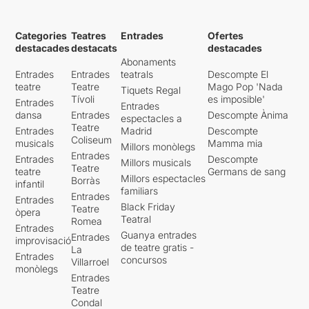
Categories
Teatres
Entrades
Ofertes
destacades
destacats
destacades
Abonaments
Entrades
Entrades
teatrals
Descompte El
teatre
Teatre
Mago Pop 'Nada
Tiquets Regal
Tívoli
es imposible'
Entrades
Entrades
dansa
Entrades
Descompte Ànima
espectacles a
Teatre
Entrades
Madrid
Descompte
Coliseum
musicals
Mamma mia
Millors monòlegs
Entrades
Entrades
Descompte
Millors musicals
Teatre
teatre
Germans de sang
Millors espectacles
Borràs
infantil
familiars
Entrades
Entrades
Black Friday
Teatre
òpera
Teatral
Romea
Entrades
Guanya entrades
Entrades
improvisació
de teatre gratis -
La
Entrades
concursos
Villarroel
monòlegs
Entrades
Teatre
Condal