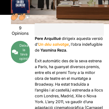
9
Opinions
Pere Arquillué
dirigeix aquesta versió
d’
Un déu salvatge
, l’obra indefugible
Deixa
la
de
Yasmina Reza
.
teva
opinió
Èxit automàtic des de la seva estrena
a París, ha guanyat diversos premis,
entre ells el premi Tony a la millor
obra de teatre en el muntatge a
Broadway. Ha estat traduïda a
l’anglès i al castellà,i estrenada a llocs
com Londres, Madrid, Xile o Nova
York. L’any 2011, va gaudir d’una
adaptació cinematogràfica (Carnage)