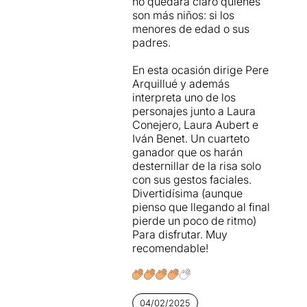
no quedará claro quiénes
son más niños: si los
menores de edad o sus
padres.
En esta ocasión dirige Pere
Arquillué y además
interpreta uno de los
personajes junto a Laura
Conejero, Laura Aubert e
Iván Benet. Un cuarteto
ganador que os harán
desternillar de la risa solo
con sus gestos faciales.
Divertidísima (aunque
pienso que llegando al final
pierde un poco de ritmo)
Para disfrutar. Muy
recomendable!
04/02/2025