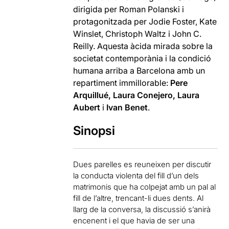
dirigida per Roman Polanski i
protagonitzada per Jodie Foster, Kate
Winslet, Christoph Waltz i John C.
Reilly. Aquesta
àcida mirada sobre la
societat contemporània i la condició
humana arriba a Barcelona amb un
repartiment immillorable:
Pere
Arquillué, Laura Conejero, Laura
Aubert
i
Ivan Benet
.
Sinopsi
Dues parelles es reuneixen per discutir
la conducta violenta del fill d’un dels
matrimonis que ha colpejat amb un pal al
fill de l’altre, trencant-li dues dents. Al
llarg de la conversa, la discussió s’anirà
encenent i el que havia de ser una