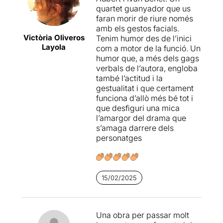
categoria junts en un
quartet guanyador que us
escenari. En aquest sentit,
faran morir de riure només
Laura Conejero
,
Laura
amb els gestos facials.
Aubert
,
Ivan Benet
i el
Victòria Oliveros
Tenim humor des de l’inici
mateix Arquillué donen el
Layola
com a motor de la funció. Un
millor de si mateixos, que ja
humor que, a més dels gags
és dir molt.
verbals de l’autora, engloba
també l’actitud i la
gestualitat i que certament
funciona d’allò més bé tot i
que desfiguri una mica
l’amargor del drama que
s’amaga darrere dels
personatges
15/02/2025
Una obra per passar molt