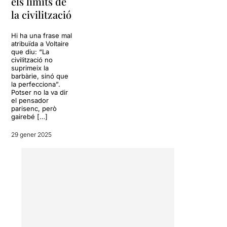
els límits de
la civilització
Hi ha una frase mal
atribuïda a Voltaire
que diu: “La
civilització no
suprimeix la
barbàrie, sinó que
la perfecciona”.
Potser no la va dir
el pensador
parisenc, però
gairebé […]
29 gener 2025