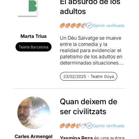
El absurdo de los
adultos
Opinió verificada
Marta Trius
Un Déu Salvatge se mueve
entre la comedia y la
Teatre Barcelona
realidad para evidenciar el
patetismo de los adultos en
determinadas situaciones.
Dos matrimonios se reúnen
23/02/2025 - Teatre Goya
para hablar sobre la pelea
violenta que han tenido sus
hijos (uno ha roto dos
dientes al otro) y ver el
Quan deixem de
modo de que los niños se
ser civilitzats
reconcilien. A partir de esta
premisa lo que al principio
es un encuentro formal y
Opinió verificada
educado, se convierte en un
Carles Armengol
maremágnum de insultos e
Yasmina Reza
és una autora