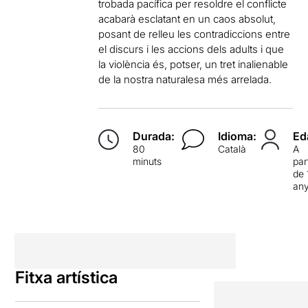
trobada pacífica per resoldre el conflicte
acabarà esclatant en un caos absolut,
posant de relleu les contradiccions entre
el discurs i les accions dels adults i que
la violència és, potser, un tret inalienable
de la nostra naturalesa més arrelada.
Durada:
Idioma:
Ed
80
Català
A
minuts
par
de 
an
Fitxa artística