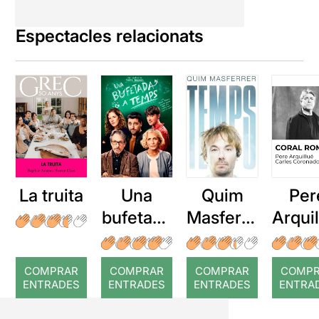
Espectacles relacionats
La truita
Una
Quim
Per
bufetada
Masferre
Arqui
a temps
r: Temps
: Cor
romp
COMPRAR
COMPRAR
COMPRAR
COMP
ENTRADES
ENTRADES
ENTRADES
ENTRA