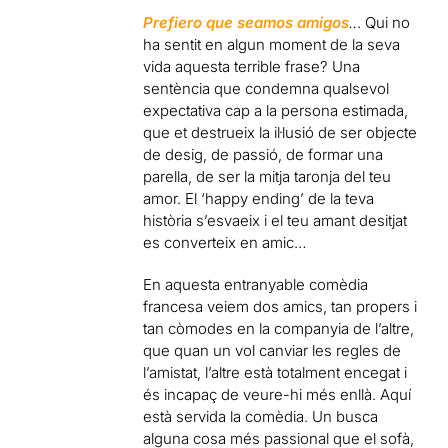
Prefiero que seamos amigos
..
. Qui no
ha sentit en algun moment de la seva
vida aquesta terrible frase? Una
sentència que condemna qualsevol
expectativa cap a la persona estimada,
que et destrueix la il·lusió de ser objecte
de desig, de passió, de formar una
parella, de ser la mitja taronja del teu
amor. El ‘happy ending’ de la teva
història s’esvaeix i el teu amant desitjat
es converteix en amic…
En aquesta entranyable comèdia
francesa veiem dos amics, tan propers i
tan còmodes en la companyia de l’altre,
que quan un vol canviar les regles de
l’amistat, l’altre està totalment encegat i
és incapaç de veure-hi més enllà. Aquí
està servida la comèdia. Un busca
alguna cosa més passional que el sofà,