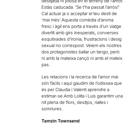
desitjada ni joiosa en el terreny de l’amor.
Estàs caducada. ‘Se t’ha passat l’arròs!’
Cal actuar ja o acceptar el teu destí de
‘mai més’.Aquesta comèdia d’aroma
fresc i àgil ens porta a través d’un viatge
divertit amb girs inesperats, converses
esquitxades d’ironia, frustracions i desig
sexual no correspost. Veiem els nostres
dos protagonistes ballar un tango, però
ni amb la mateixa cançó ni amb el mateix
pas.
Les relacions i la recerca de l’amor mai
són fàcils i aquí gaudim de l’odissea que
és per Claudia i Valentí aprendre a
estimar-se.Amb Lolita i Luis garantim una
nit plena de flors, desitjos, rialles i
somriures.
Tamzin Townsend