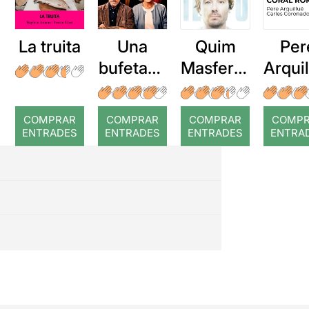
La truita
Una
Quim
Per
bufetada
Masferre
Arqui
a temps
r: Temps
: Cor
romp
COMPRAR
COMPRAR
COMPRAR
COMP
ENTRADES
ENTRADES
ENTRADES
ENTRA