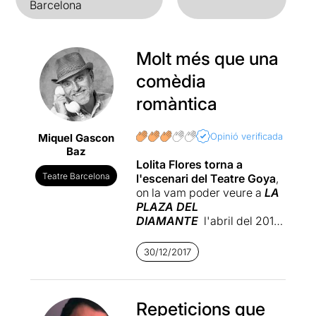
Barcelona
Molt més que una
comèdia
romàntica
Opinió verificada
Miquel Gascon
Baz
Lolita Flores torna a
Teatre Barcelona
l'escenari del Teatre Goya
,
on la vam poder veure a
LA
PLAZA DEL
DIAMANTE
l'abril del 2015,
donant vida a Claudia, una
florista que amb més de
30/12/2017
cinquanta anys s'ha
enamorat del seu amic, en
Valentín, paper interpretat
per l'actor d'origen argentí
Repeticions que