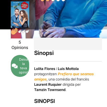
5
Opinions
Sinopsi
Deixa
la
teva
Lolita Flores
i
Luis Mottola
opinió
protagonitzen
Prefiero que seamos
amigos
, una comèdia del francès
Laurent Ruquier
dirigida per
Tamzin Townsend
.
SINOPSI