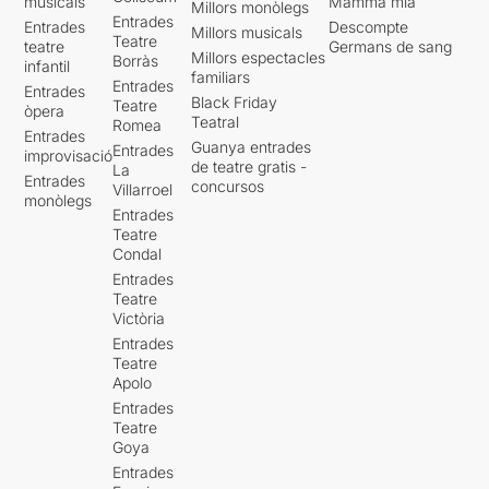
musicals
Mamma mia
Millors monòlegs
Entrades
Entrades
Descompte
Millors musicals
Teatre
teatre
Germans de sang
Millors espectacles
Borràs
infantil
familiars
Entrades
Entrades
Black Friday
Teatre
òpera
Teatral
Romea
Entrades
Guanya entrades
Entrades
improvisació
de teatre gratis -
La
Entrades
concursos
Villarroel
monòlegs
Entrades
Teatre
Condal
Entrades
Teatre
Victòria
Entrades
Teatre
Apolo
Entrades
Teatre
Goya
Entrades