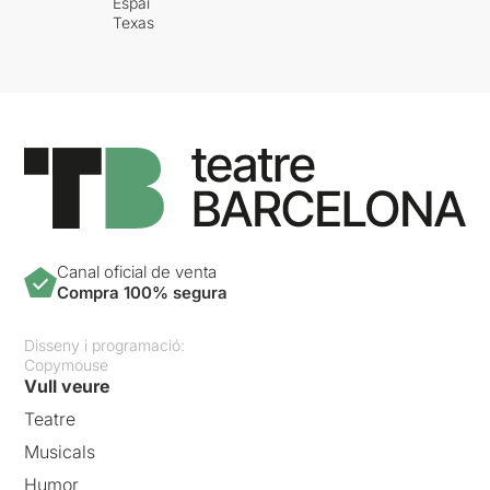
Espai
Texas
Canal oficial de venta
Compra 100% segura
Disseny i programació:
Copymouse
Vull veure
Teatre
Musicals
Humor