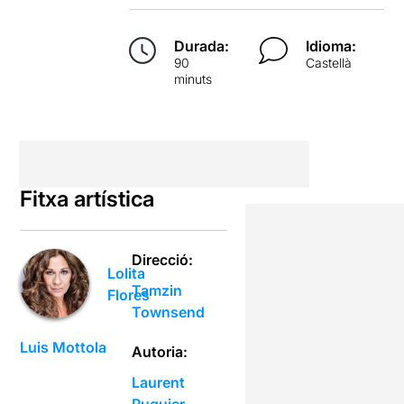
Durada:
Idioma:
90
Castellà
minuts
Fitxa artística
Direcció:
Lolita
Tamzin
Flores
Townsend
Luis Mottola
Autoria:
Laurent