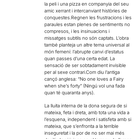
la peli i una pizza en companyia del seu
amic xerrant i intercanviant històries de
conquestes.Regnen les frustracions i les
paraules estan plenes de sentiments no
compresos, i les insinuacions i
missatges subtils no són captats. L’obra
també planteja un altre tema universal al
món femení: l’abrupte canvi d’estatus
quan passes d’una certa edat. La
sensació de ser sobtadament invisible
per al sexe contrari.Com diu l’antiga
cançó anglesa: “No one loves a Fairy
when she’s forty” (Ningú vol una fada
quan té quaranta anys).
La lluita interna de la dona segura de si
mateixa, feta i dreta, amb tota una vida a
l’esquena, independent i satisfeta amb si
mateixa, que s’enfronta a la terrible
inseguretat i la por de no ser mai més