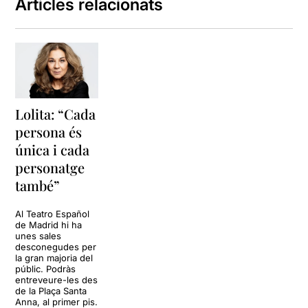
Colometa que l'actriu va
Articles relacionats
defensar tant bé en el mateix
escenari del Teatre Goya.
Lolita: “Cada
persona és
única i cada
personatge
també”
Al Teatro Español
de Madrid hi ha
unes sales
desconegudes per
la gran majoria del
públic. Podràs
entreveure-les des
de la Plaça Santa
Anna, al primer pis.