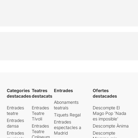
Categories
Teatres
Entrades
Ofertes
destacades
destacats
destacades
Abonaments
Entrades
Entrades
teatrals
Descompte El
teatre
Teatre
Mago Pop 'Nada
Tiquets Regal
Tívoli
es imposible'
Entrades
Entrades
dansa
Entrades
Descompte Ànima
espectacles a
Teatre
Entrades
Madrid
Descompte
Coliseum