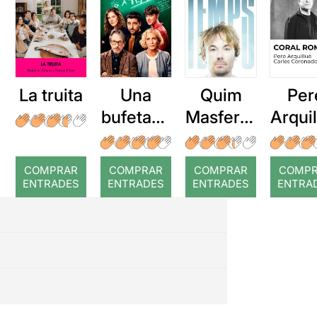
La truita
Una
Quim
Per
bufetada
Masferre
Arqui
a temps
r: Temps
: Cor
romp
COMPRAR
COMPRAR
COMPRAR
COMP
ENTRADES
ENTRADES
ENTRADES
ENTRA