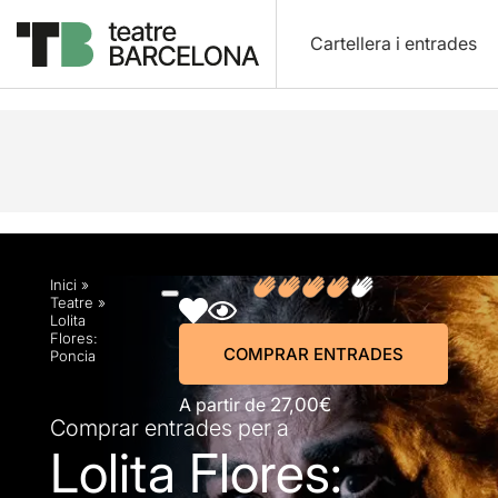
Cartellera i entrades
Descripció
Horaris
Fitxa artística
Fotos i víd
Inici
»
Teatre
»
Lolita
Flores:
COMPRAR ENTRADES
Poncia
A partir de
27,00€
Comprar entrades per a
Lolita Flores: