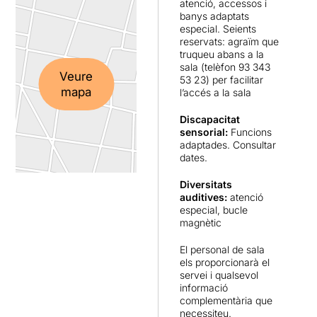
atenció, accessos i
banys adaptats
especial. Seients
reservats: agraïm que
truqueu abans a la
sala (telèfon 93 343
Veure
53 23) per facilitar
mapa
l’accés a la sala
Discapacitat
sensorial:
Funcions
adaptades. Consultar
dates.
Diversitats
auditives:
atenció
especial, bucle
magnètic
El personal de sala
els proporcionarà el
servei i qualsevol
informació
complementària que
necessiteu.