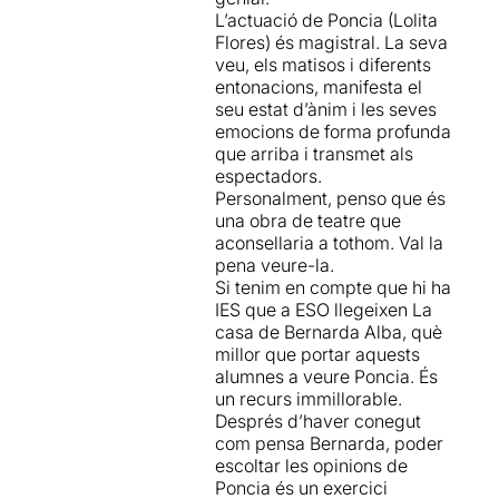
lorquians troben en l’actriu el
L’actuació de Poncia (Lolita
vehicle més adequat. Flores
Flores) és magistral. La seva
fa una gran interpretació,
veu, els matisos i diferents
plena de matisos, i ens
entonacions, manifesta el
regala tota l’energia d’un
seu estat d’ànim i les seves
personatge que abans que
emocions de forma profunda
ella han interpretat grans
que arriba i transmet als
actrius de tots els racons del
espectadors.
món: Antonia Herrero, Mari
Personalment, penso que és
Carmen Prendes, María
una obra de teatre que
Galiana, Julieta Serrano,
aconsellaria a tothom. Val la
Florinda Chico, Rosa María
pena veure-la.
Sarda, Joan Plowright, Ane
Si tenim en compte que hi ha
Gabarain, etc.
IES que a ESO llegeixen La
casa de Bernarda Alba, què
La posada en escena és més
millor que portar aquests
conceptual que realista, i en
alumnes a veure Poncia. És
base a unes teles penjades i
un recurs immillorable.
uns quants jocs de llums
Després d’haver conegut
aconsegueix que passem
com pensa Bernarda, poder
per diversos indrets de la
escoltar les opinions de
ment del personatge. En
Poncia és un exercici