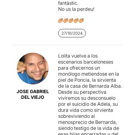
aquest sentit, la direcció de
fantàstic.
Luque també és encertada,
No us la perdeu!
aconseguint que la
simplicitat i l’abstracció de
l’entorn creï imatges potents
però que no distreguin del
27/10/2024
que realment importa: el
text, la paraula i aquest
personatge universal que
representa tantes i tantes
Lolita vuelve a los
coses.
escenarios barceloneses
para ofrecernos un
monólogo metiendose en la
piel de Poncia, la sirvienta
de la casa de Bernarda Alba.
JOSE GABRIEL
Desde su perspectiva
DEL VIEJO
viviremos su desconsuelo
por el suicidio de Adela, su
dura vida como sirvienta
sobreviviendo al
menosprecio de Bernarda,
siendo testigo de la vida de
esas hijas encerradas y del