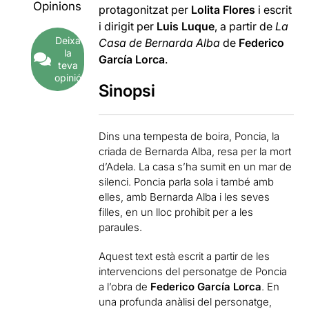
Opinions
protagonitzat per
Lolita Flores
i escrit
i dirigit per
Luis Luque
, a partir de
La
Deixa
Casa de Bernarda Alba
de
Federico
la
García Lorca
.
teva
opinió
Sinopsi
Dins una tempesta de boira, Poncia, la
criada de Bernarda Alba, resa per la mort
d’Adela. La casa s’ha sumit en un mar de
silenci. Poncia parla sola i també amb
elles, amb Bernarda Alba i les seves
filles, en un lloc prohibit per a les
paraules.
Aquest text està escrit a partir de les
intervencions del personatge de Poncia
a l’obra de
Federico García Lorca
. En
una profunda anàlisi del personatge,