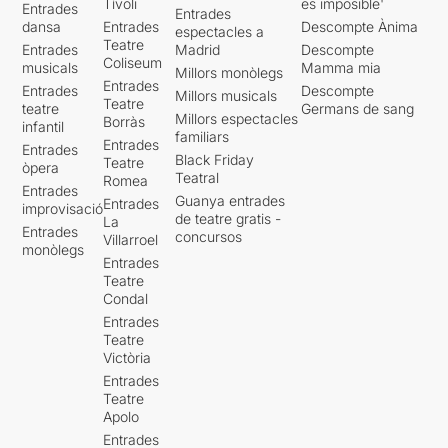
Tívoli
es imposible'
Entrades
Entrades
dansa
Entrades
Descompte Ànima
espectacles a
Teatre
Entrades
Madrid
Descompte
Coliseum
musicals
Mamma mia
Millors monòlegs
Entrades
Entrades
Descompte
Millors musicals
Teatre
teatre
Germans de sang
Millors espectacles
Borràs
infantil
familiars
Entrades
Entrades
Black Friday
Teatre
òpera
Teatral
Romea
Entrades
Guanya entrades
Entrades
improvisació
de teatre gratis -
La
Entrades
concursos
Villarroel
monòlegs
Entrades
Teatre
Condal
Entrades
Teatre
Victòria
Entrades
Teatre
Apolo
Entrades