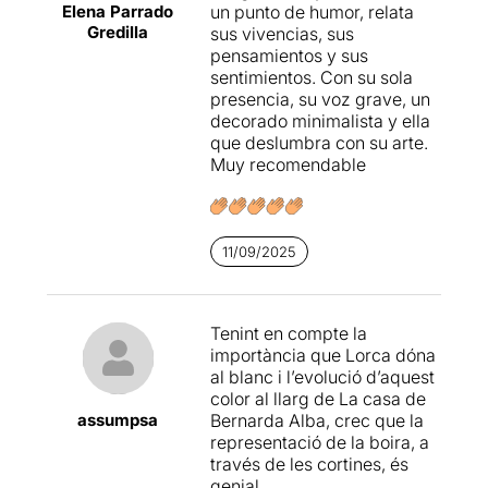
Elena Parrado
un punto de humor, relata
petits diàlegs que formen
Gredilla
sus vivencias, sus
part de l’obra original. És
pensamientos y sus
cert que s’introdueix text nou
sentimientos. Con su sola
i s’amplia la història de la
presencia, su voz grave, un
criada amb algunes dades
decorado minimalista y ella
que no teníem, però el que
que deslumbra con su arte.
està clar és que quan
Muy recomendable
ressonen les paraules de
Lorca
es nota... i molt. A
més, no és només Poncia la
que parla, ja que a estones
11/09/2025
apareixen –com si fossin
fantasmes d’un temps
passat- la mateixa Bernarda,
María Josefa, i altres...
Tenint en compte la
importància que Lorca dóna
Lolita Flores
es mimetitza
al blanc i l’evolució d’aquest
amb Poncia d’una manera
color al llarg de La casa de
que fins ara no li havíem vist
assumpsa
Bernarda Alba, crec que la
amb cap altre personatge.
representació de la boira, a
La força popular i tel·lúrica
través de les cortines, és
de molts personatges
genial.