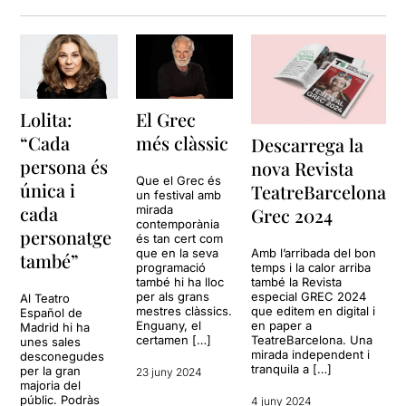
Lolita:
El Grec
“Cada
més clàssic
Descarrega la
persona és
nova Revista
Que el Grec és
única i
TeatreBarcelona
un festival amb
cada
mirada
Grec 2024
contemporània
personatge
és tan cert com
Amb l’arribada del bon
que en la seva
també”
temps i la calor arriba
programació
també la Revista
també hi ha lloc
especial GREC 2024
per als grans
Al Teatro
que editem en digital i
mestres clàssics.
Español de
en paper a
Enguany, el
Madrid hi ha
TeatreBarcelona. Una
certamen […]
unes sales
mirada independent i
desconegudes
tranquila a […]
per la gran
23 juny 2024
majoria del
públic. Podràs
4 juny 2024