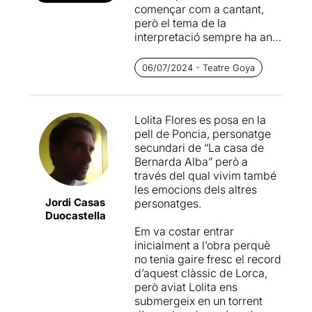
començar com a cantant,
però el tema de la
interpretació sempre ha anat
apareixent al llarg de la seva
carrera. En el cinema, el
06/07/2024 - Teatre Goya
punt d’inflexió va ser la
pel·lícula
Rencor
, però potser
és en el món del teatre on
Lolita Flores es posa en la
més ha pogut exhibir les
pell de Poncia, personatge
seves dots interpretatives
secundari de “La casa de
durant més temps. En el
Bernarda Alba” però a
2005 va debutar amb
Ana
través del qual vivim també
en el trópico
, que va resultar
les emocions dels altres
un gran èxit, i després
Jordi Casas
personatges.
vindrien
Don Juan Tenorio
,
Duocastella
Sofocos
i especialment
La
Em va costar entrar
plaza del diamante
, que
inicialment a l’obra perquè
significaria un punt i a part
no tenia gaire fresc el record
en la seva carrera i la carta
d’aquest clàssic de Lorca,
de presentació més
però aviat Lolita ens
important davant del públic
submergeix en un torrent
català. A partir d’allà ha anat