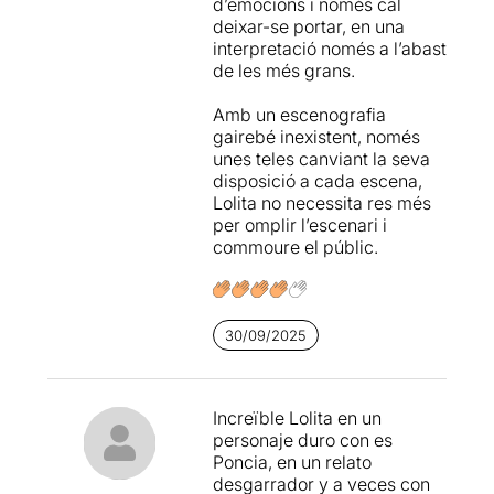
d’emocions i només cal
alternant comèdies on ella
deixar-se portar, en una
era el reclam més important
interpretació només a l’abast
amb drames clàssics, com
de les més grans.
ara
Fedra
o aquesta
Poncia
.
En els dos últims casos, la
Amb un escenografia
direcció ha estat de
Luis
gairebé inexistent, només
Luque
.
unes teles canviant la seva
disposició a cada escena,
Poncia
vol ser el retrat
Lolita no necessita res més
ampliat d’un dels
per omplir l’escenari i
personatges més estimats
commoure el públic.
de
La casa de Bernarda
Alba
. L’obra comença allà
on acaba l’altra, amb el
suïcidi d’Adela, però més
que una continuació
30/09/2025
temporal el que es vol
aconseguir és ficar-nos en el
cap d’una dona que ha estat
Increïble Lolita en un
testimoni d’una tragèdia i
personaje duro con es
que coneix tots els secrets
Poncia, en un relato
de la casa. I ho fa a través
desgarrador y a veces con
de flashbacks, monòlegs i