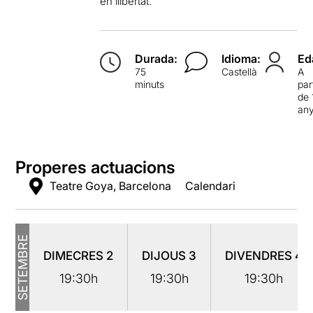
en llibertat.
Durada:
Idioma:
Ed
75
Castellà
A
minuts
par
de 
an
Properes actuacions
Teatre Goya, Barcelona
Calendari
SETEMBRE
DIMECRES
2
DIJOUS
3
DIVENDRES
4
19:30h
19:30h
19:30h