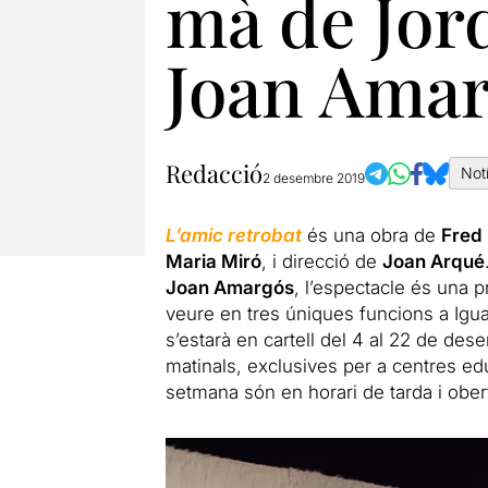
mà de Jord
Joan Ama
Redacció
Not
2 desembre 2019
L’amic retrobat
és una obra de
Fred
Maria Miró
, i direcció de
Joan Arqué
Joan Amargós
, l’espectacle és una 
veure en tres úniques funcions a Igual
s’estarà en cartell del 4 al 22 de de
matinals, exclusives per a centres e
setmana són en horari de tarda i obert