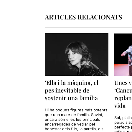
ARTICLES RELACIONATS
‘Ella i la màquina’, el
Unes v
pes inevitable de
‘Cancu
sostenir una família
replan
vida
Hi ha poques figures més potents
que una mare de família. Sovint,
Sol, platj
encara són elles les principals
paradisía
encarregades de vetllar pel
perfecte 
benestar dels fills, la parella, els
rutina, p