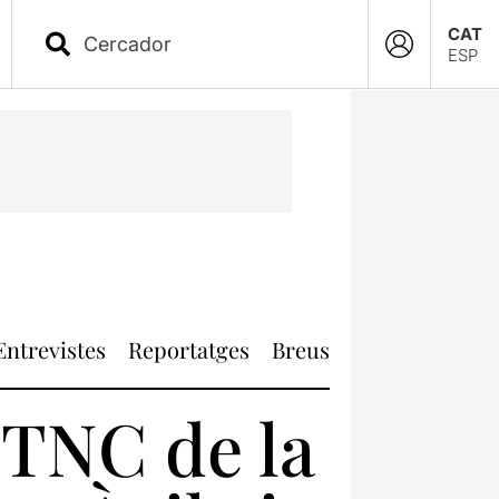
CAT
ESP
Entrevistes
Reportatges
Breus
l TNC de la