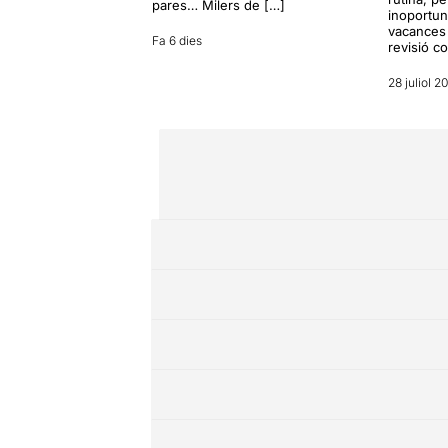
pares… Milers de […]
inoportun
vacances 
Fa 6 dies
revisió c
28 juliol 2