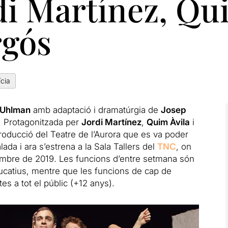
i Martínez, Qui
rgós
ícia
 Uhlman
amb adaptació i dramatúrgia de
Josep
. Protagonitzada per
Jordi Martínez
,
Quim Àvila
i
producció del Teatre de l’Aurora que es va poder
ada i ara s’estrena a la Sala Tallers del
TNC
, on
sembre de 2019. Les funcions d’entre setmana són
ducatius, mentre que les funcions de cap de
es a tot el públic (+12 anys).