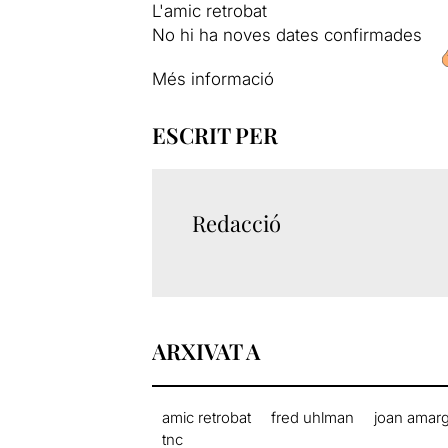
L'amic retrobat
No hi ha noves dates confirmades
Més informació
ESCRIT PER
Redacció
ARXIVAT A
amic retrobat
fred uhlman
joan amar
tnc