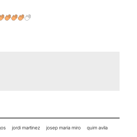
gos
jordi martinez
josep maria miro
quim avila