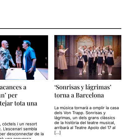
acances a
‘Sonrisas y lágrimas’
n’ per
torna a Barcelona
tejar tota una
La música tornarà a omplir la casa
dels Von Trapp. Sonrisas y
lágrimas, un dels grans clàssics
de la història del teatre musical,
a, còctels i un resort
arribarà al Teatre Apolo del 17 al
c. L’escenari sembla
[…]
per desconnectar de la
erò una conversa