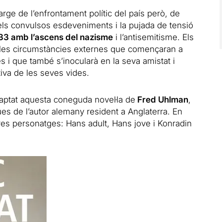
arge de l’enfrontament polític del país però, de
els convulsos esdeveniments i la pujada de tensió
33 amb l’ascens del nazisme
i l’antisemitisme. Els
 les circumstàncies externes que començaran a
s i que també s’inocularà en la seva amistat i
tiva de les seves vides.
ptat aquesta coneguda novel·la de
Fred Uhlman
,
es de l’autor alemany resident a Anglaterra. En
tres personatges: Hans adult, Hans jove i Konradin