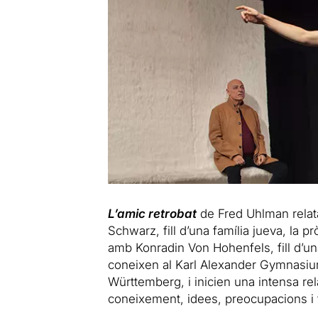
L’amic retrobat
de Fred Uhlman relata
Schwarz, fill d’una família jueva, la p
amb Konradin Von Hohenfels, fill d’una
coneixen al Karl Alexander Gymnasium
Württemberg, i inicien una intensa re
coneixement, idees, preocupacions i 