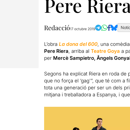
Pere Riera
Redacció
Notí
17 octubre 2019
L’obra
La dona del 600
, una comèdia 
Pere Riera
, arriba al
Teatre Goya
a pa
per
Mercè Sampietro, Ângels Gonyal
Segons ha explicat Riera en roda de 
que no força el ‘gag'”, que té com a f
tota una generació per ser un dels pri
mitjana i treballadora a Espanya, i qu