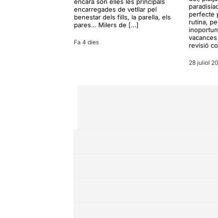
encara són elles les principals
paradisía
encarregades de vetllar pel
perfecte 
benestar dels fills, la parella, els
rutina, p
pares… Milers de […]
inoportun
vacances 
Fa 4 dies
revisió c
28 juliol 2