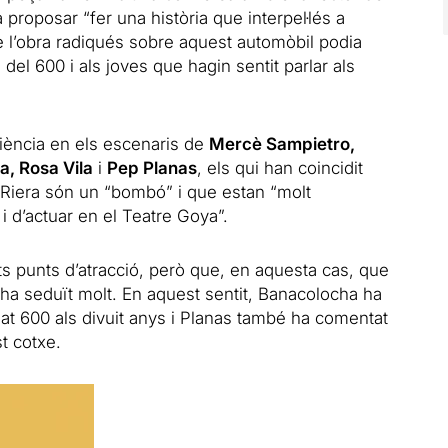
va proposar “fer una història que interpel·lés a
ue l’obra radiqués sobre aquest automòbil podia
 del 600 i als joves que hagin sentit parlar als
riència en els escenaris de
Mercè Sampietro,
, Rosa Vila
i
Pep Planas
, els qui han coincidit
 Riera són un “bombó” i que estan “molt
 i d’actuar en el Teatre Goya”.
s punts d’atracció, però que, en aquesta cas, que
ha seduït molt. En aquest sentit, Banacolocha ha
t 600 als divuit anys i Planas també ha comentat
t cotxe.