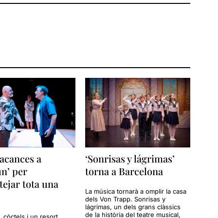
acances a
‘Sonrisas y lágrimas’
n’ per
torna a Barcelona
tejar tota una
La música tornarà a omplir la casa
dels Von Trapp. Sonrisas y
lágrimas, un dels grans clàssics
de la història del teatre musical,
a, còctels i un resort