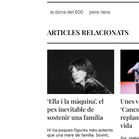
la dona del 600
pere riera
ARTICLES RELACIONATS
‘Ella i la màquina’, el
Unes v
pes inevitable de
‘Cancu
sostenir una família
replan
vida
Hi ha poques figures més potents
que una mare de família. Sovint,
Sol, platj