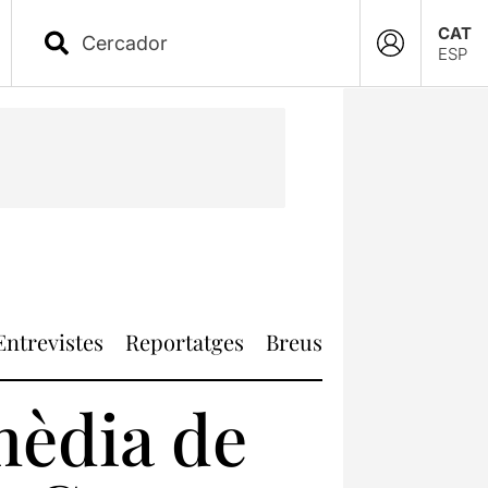
CAT
ESP
Entrevistes
Reportatges
Breus
mèdia de