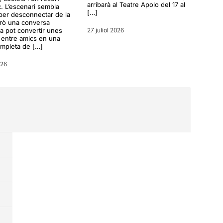
arribarà al Teatre Apolo del 17 al
c. L’escenari sembla
[…]
per desconnectar de la
erò una conversa
a pot convertir unes
27 juliol 2026
entre amics en una
ompleta de […]
026