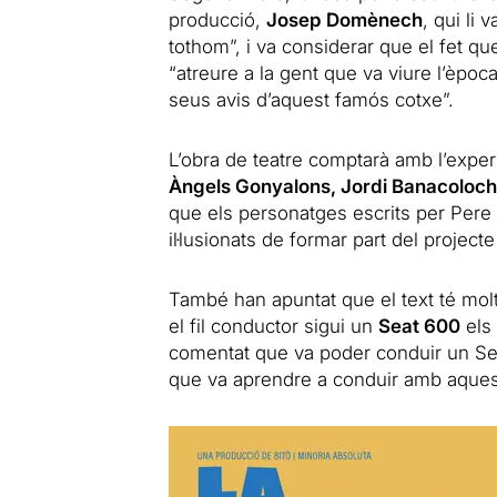
producció,
Josep Domènech
, qui li 
tothom”, i va considerar que el fet q
“atreure a la gent que va viure l’època
seus avis d’aquest famós cotxe”.
L’obra de teatre comptarà amb l’expe
Àngels Gonyalons, Jordi Banacolocha
que els personatges escrits per Pere
il·lusionats de formar part del projecte
També han apuntat que el text té molt
el fil conductor sigui un
Seat 600
els 
comentat que va poder conduir un Sea
que va aprendre a conduir amb aques