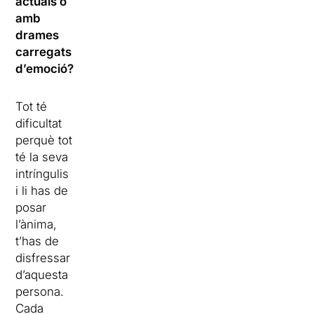
actuals o
amb
drames
carregats
d’emoció?
Tot té
dificultat
perquè tot
té la seva
intríngulis
i li has de
posar
l’ànima,
t’has de
disfressar
d’aquesta
persona.
Cada