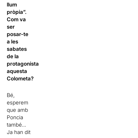
llum
pròpia”.
Com va
ser
posar-te
a les
sabates
de la
protagonista,
aquesta
Colometa?
Bé,
esperem
que amb
Poncia
també…
Ja han dit