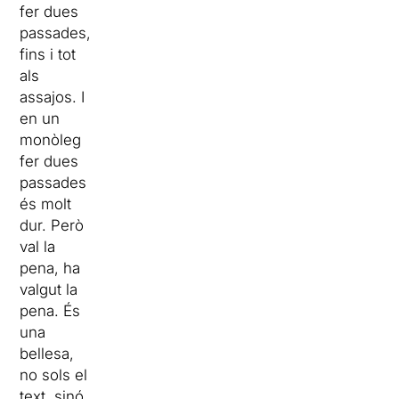
fer dues
passades,
fins i tot
als
assajos. I
en un
monòleg
fer dues
passades
és molt
dur. Però
val la
pena, ha
valgut la
pena. És
una
bellesa,
no sols el
text, sinó