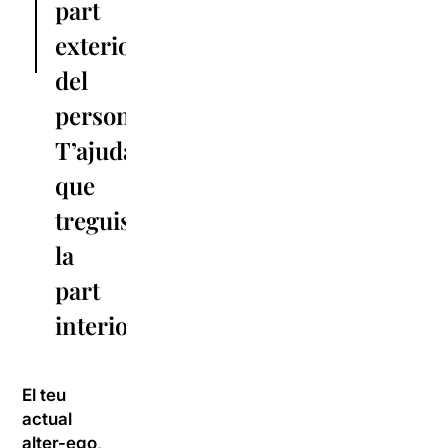
part
exterior
del
personatge.
T’ajuda
que
treguis
la
part
interior”
El teu
actual
alter-ego,