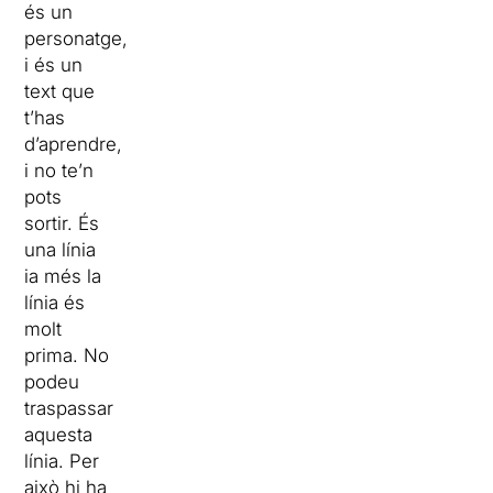
és un
personatge,
i és un
text que
t’has
d’aprendre,
i no te’n
pots
sortir. És
una línia
ia més la
línia és
molt
prima. No
podeu
traspassar
aquesta
línia. Per
això hi ha