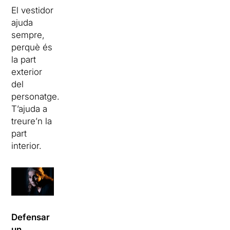
El vestidor
ajuda
sempre,
perquè és
la part
exterior
del
personatge.
T’ajuda a
treure’n la
part
interior.
Defensar
un