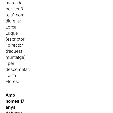
marcada
per les 3
“els” com
diu ella:
Lorca,
Luque
(escriptor
i director
d’aquest
muntatge)
i per
descomptat,
Lolita
Flores.
Amb
només 17
anys