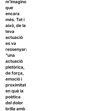
m’imagino
que
encara
més. Tot i
això, de la
teva
actuació
es va
ressenyar:
“una
actuació
pletòrica,
de força,
emoció i
proximitat
en què la
poètica
del dolor
brilla amb