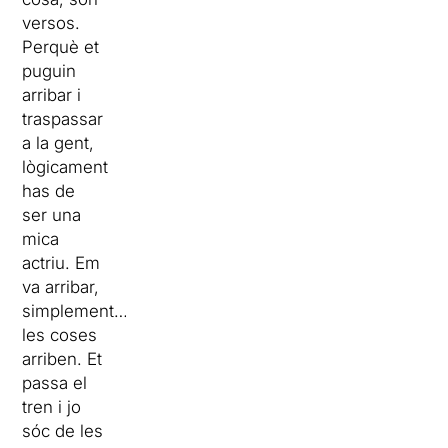
versos.
Perquè et
puguin
arribar i
traspassar
a la gent,
lògicament
has de
ser una
mica
actriu. Em
va arribar,
simplement…
les coses
arriben. Et
passa el
tren i jo
sóc de les