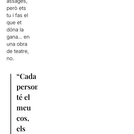
assages,
però ets
tu i fas el
que et
dóna la
gana… en
una obra
de teatre,
no.
“Cada
personatge
té el
meu
cos,
els