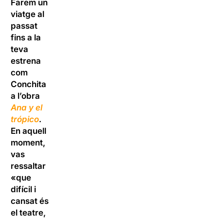
Farem un
viatge al
passat
fins a la
teva
estrena
com
Conchita
a l’obra
Ana y el
trópico
.
En aquell
moment,
vas
ressaltar
«que
difícil i
cansat és
el teatre,