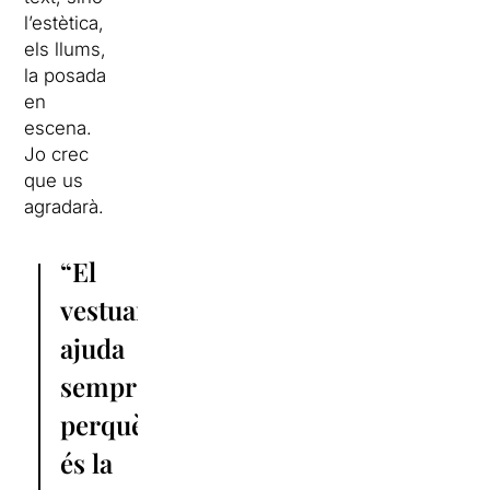
l’estètica,
els llums,
la posada
en
escena.
Jo crec
que us
agradarà.
“El
vestuari
ajuda
sempre,
perquè
és la