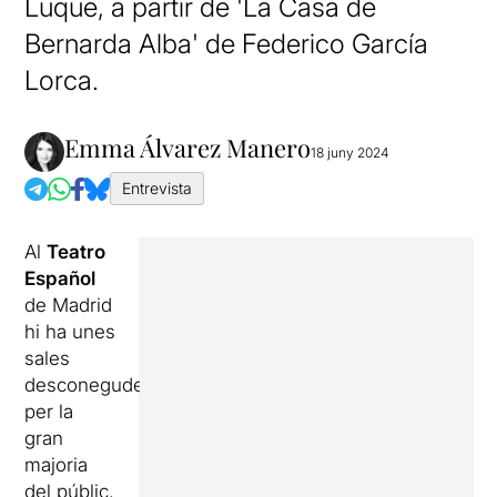
Luque, a partir de 'La Casa de
Bernarda Alba' de Federico García
Lorca.
Emma Álvarez Manero
18 juny 2024
Entrevista
Al
Teatro
Español
de Madrid
hi ha unes
sales
desconegudes
per la
gran
majoria
del públic.