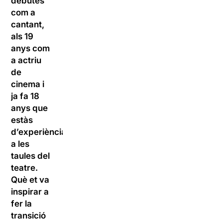
debutes
com a
cantant,
als 19
anys com
a actriu
de
cinema i
ja fa 18
anys que
estàs
d’experiència
a les
taules del
teatre.
Què et va
inspirar a
fer la
transició