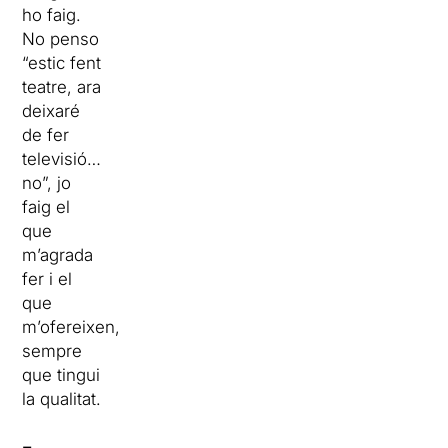
ho faig.
No penso
“estic fent
teatre, ara
deixaré
de fer
televisió…
no”, jo
faig el
que
m’agrada
fer i el
que
m’ofereixen,
sempre
que tingui
la qualitat.