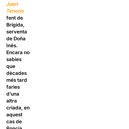
Juan
Tenorio
fent de
Brígida,
serventa
de Doña
Inés.
Encara no
sabies
que
dècades
més tard
faries
d’una
altra
criada, en
aquest
cas de
Poncia.