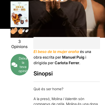
3
Opinions
El beso de la mujer araña
és una
obra escrita per
Manuel Puig
i
Deixa
dirigida per
Carlota Ferrer
.
la
teva
opinió
Sinopsi
Què és ser home?
A la presó, Molina i Valentín són
companys de cel·la. Molina és una dona