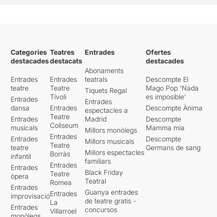
moments en que Molina
explica l’argument de
La
mujer pantera
acaben sent
el millor de la funció,
juntament amb un final
Categories
Teatres
Entrades
Ofertes
poètic i emotiu que Carlota
destacades
destacats
destacades
Ferrer ha resolt molt bé. I és
Abonaments
que allà on soni el
We’ll meet
Entrades
Entrades
teatrals
Descompte El
again
, de la Vera Lyn,
teatre
Teatre
Mago Pop 'Nada
Tiquets Regal
sempre es produirà una
Tívoli
es imposible'
Entrades
Entrades
mica de màgia.
dansa
Entrades
Descompte Ànima
espectacles a
Teatre
Entrades
Madrid
Descompte
Coliseum
musicals
Mamma mia
Millors monòlegs
Entrades
Entrades
Descompte
Millors musicals
Teatre
teatre
Germans de sang
Millors espectacles
Borràs
infantil
familiars
Entrades
Entrades
Black Friday
Teatre
òpera
Teatral
Romea
Entrades
Guanya entrades
Entrades
improvisació
de teatre gratis -
La
Entrades
concursos
Villarroel
monòlegs