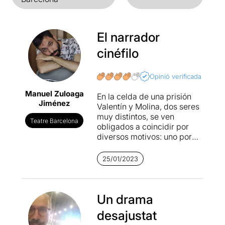
El narrador
cinéfilo
Opinió verificada
Manuel Zuloaga
En la celda de una prisión
Jiménez
Valentín y Molina, dos seres
muy distintos, se ven
Teatre Barcelona
obligados a coincidir por
diversos motivos: uno por
razones políticas y otro por
homosexual y corruptor de
25/01/2023
menores. En lo alto del
escenario, una jaula actúa
como trasunto de ambos
personajes. Es precisamente
Un drama
esta una obra donde operan
desajustat
los juegos de espejos a