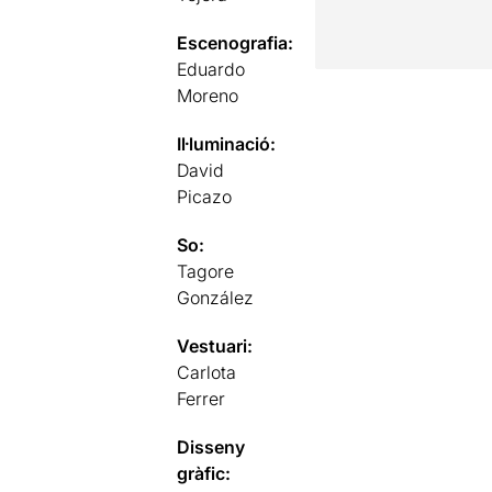
Escenografia:
Eduardo
Moreno
Il·luminació:
David
Picazo
So:
Tagore
González
Vestuari:
Carlota
Ferrer
Disseny
gràfic: