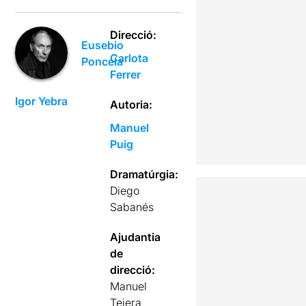
Direcció:
Eusebio
Carlota
Poncela
Ferrer
Igor Yebra
Autoria:
Manuel
Puig
Dramatúrgia:
Diego
Sabanés
Ajudantia
de
direcció:
Manuel
Tejera