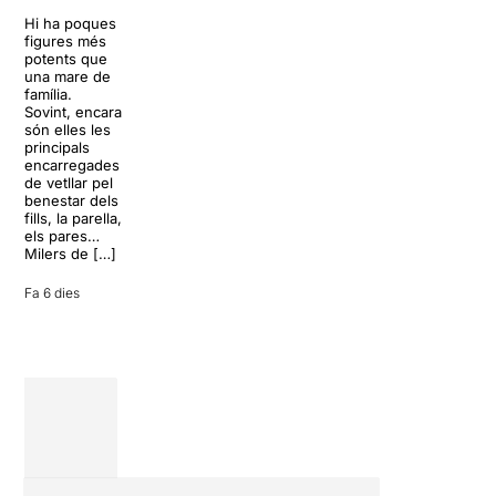
Sol, platja,
Trapp.
còctels i un
Hi ha poques
Sonrisas y
resort
figures més
lágrimas, un
paradisíac.
potents que
dels grans
L’escenari
una mare de
clàssics de la
sembla perfecte
família.
història del
per
Sovint, encara
teatre musical,
desconnectar
són elles les
arribarà al
de la rutina,
principals
Teatre Apolo
però una
encarregades
del 17 al […]
conversa
de vetllar pel
inoportuna pot
benestar dels
27 juliol 2026
convertir unes
fills, la parella,
vacances entre
els pares…
amics en una
Milers de […]
revisió completa
de […]
Fa 6 dies
28 juliol 2026