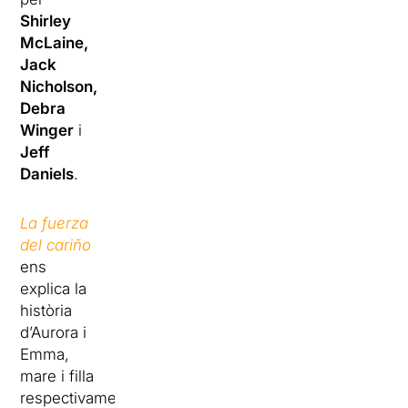
Shirley
McLaine,
Jack
Nicholson,
Debra
Winger
i
Jeff
Daniels
.
La fuerza
del cariño
ens
explica la
història
d’Aurora i
Emma, ​​
mare i filla
respectivament,