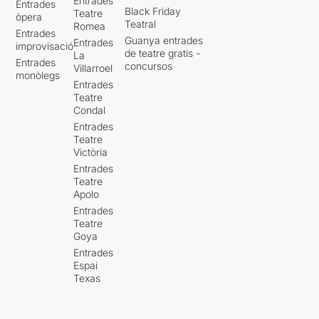
Entrades
Entrades
Black Friday
Teatre
òpera
Teatral
Romea
Entrades
Guanya entrades
Entrades
improvisació
de teatre gratis -
La
Entrades
concursos
Villarroel
monòlegs
Entrades
Teatre
Condal
Entrades
Teatre
Victòria
Entrades
Teatre
Apolo
Entrades
Teatre
Goya
Entrades
Espai
Texas