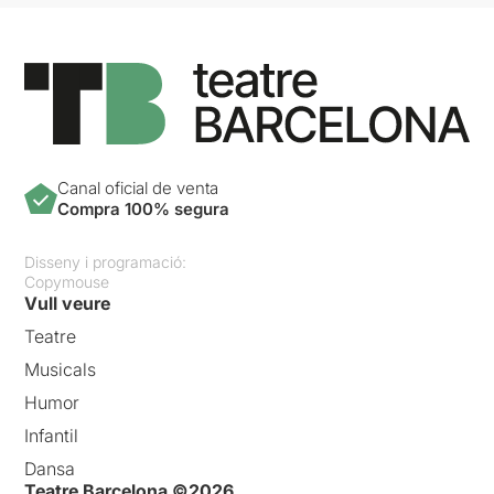
Canal oficial de venta
Compra 100% segura
Disseny i programació:
Copymouse
Vull veure
Teatre
Musicals
Humor
Infantil
Dansa
Teatre Barcelona ©2026