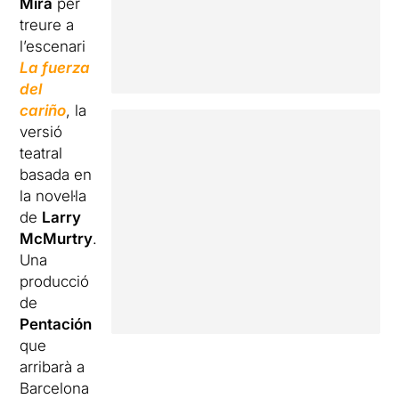
Mira
per
treure a
l’escenari
La fuerza
del
cariño
, la
versió
teatral
basada en
la novel·la
de
Larry
McMurtry
.
Una
producció
de
Pentación
que
arribarà a
Barcelona