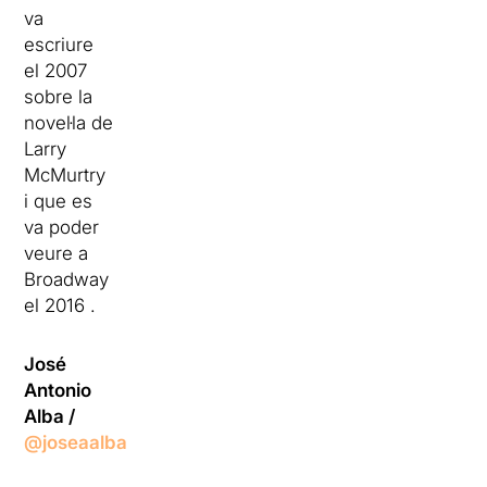
va
escriure
el 2007
sobre la
novel·la de
Larry
McMurtry
i que es
va poder
veure a
Broadway
el 2016 .
José
Antonio
Alba /
@joseaalba