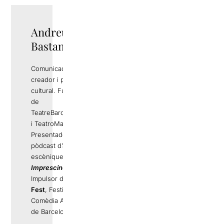
Andreu Rami
Bastante
Comunicador,
creador i productor
cultural. Fundador
de
TeatreBarcelona.com
i TeatroMadrid.com.
Presentador del
pòdcast d’arts
escèniques
Els
Imprescindibles
.
Impulsor de
La Llama
Fest
, Festival de
Comèdia Alternativa
de Barcelona.