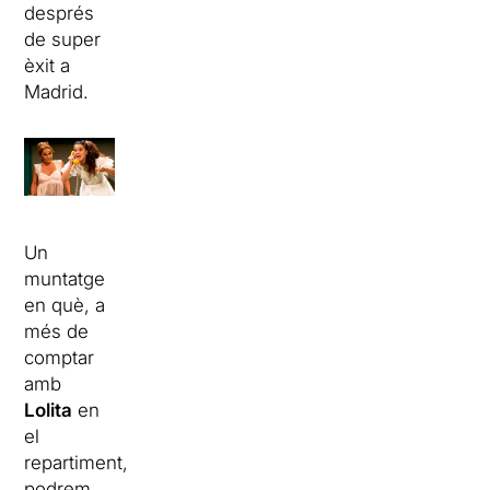
després
de super
èxit a
Madrid.
Un
muntatge
en què, a
més de
comptar
amb
Lolita
en
el
repartiment,
podrem