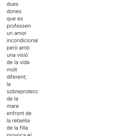
dues
dones
que es
professen
un amor
incondicional,
però amb
una visió
de la vida
molt
diferent;
la
sobreprotecció
de la
mare
enfront de
la rebel·lia
de la filla
provoca el