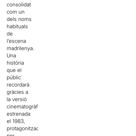
consolidat
com un
dels noms
habituals
de
l’escena
madrilenya.
Una
història
que el
públic
recordarà
gràcies a
la versió
cinematogràfica,
estrenada
el 1983,
protagonitzada
per