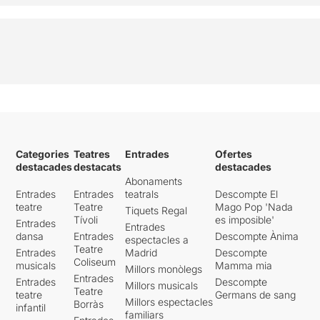
Categories
Teatres
Entrades
Ofertes
destacades
destacats
destacades
Abonaments
Entrades
Entrades
teatrals
Descompte El
teatre
Teatre
Mago Pop 'Nada
Tiquets Regal
Tívoli
es imposible'
Entrades
Entrades
dansa
Entrades
Descompte Ànima
espectacles a
Teatre
Entrades
Madrid
Descompte
Coliseum
musicals
Mamma mia
Millors monòlegs
Entrades
Entrades
Descompte
Millors musicals
Teatre
teatre
Germans de sang
Millors espectacles
Borràs
infantil
familiars