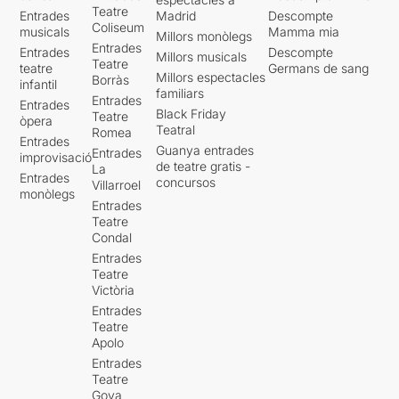
Teatre
Entrades
Madrid
Descompte
Coliseum
musicals
Mamma mia
Millors monòlegs
Entrades
Entrades
Descompte
Millors musicals
Teatre
teatre
Germans de sang
Millors espectacles
Borràs
infantil
familiars
Entrades
Entrades
Black Friday
Teatre
òpera
Teatral
Romea
Entrades
Guanya entrades
Entrades
improvisació
de teatre gratis -
La
Entrades
concursos
Villarroel
monòlegs
Entrades
Teatre
Condal
Entrades
Teatre
Victòria
Entrades
Teatre
Apolo
Entrades
Teatre
Goya