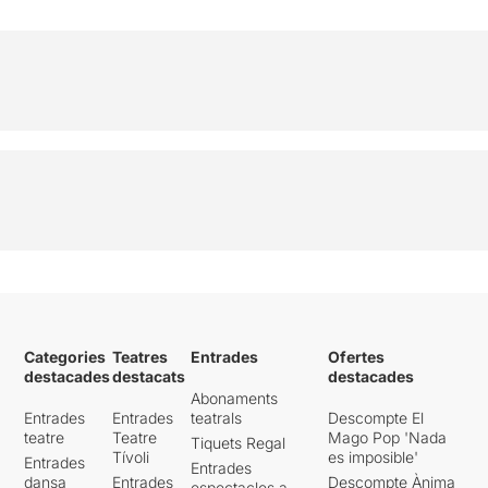
Categories
Teatres
Entrades
Ofertes
destacades
destacats
destacades
Abonaments
Entrades
Entrades
teatrals
Descompte El
teatre
Teatre
Mago Pop 'Nada
Tiquets Regal
Tívoli
es imposible'
Entrades
Entrades
dansa
Entrades
Descompte Ànima
espectacles a