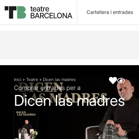
Cartellera i entrades
Descripció
Fitxa artística
Inici
»
Teatre
»
Dicen las madres
Comprar entrades per a
Dicen las madres