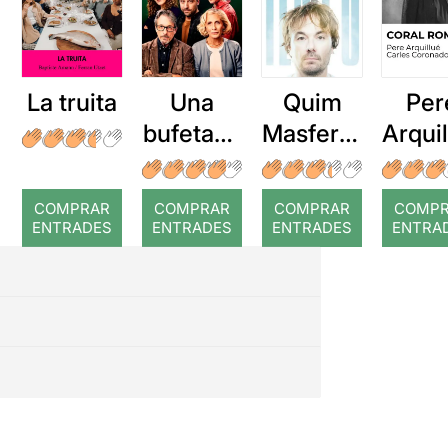
La truita
Una
Quim
Per
bufetada
Masferre
Arqui
a temps
r: Temps
: Cor
romp
COMPRAR
COMPRAR
COMPRAR
COMP
ENTRADES
ENTRADES
ENTRADES
ENTRA